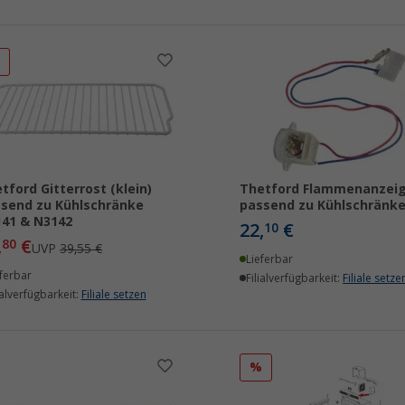
%
tford Gitterrost (klein)
Thetford Flammenanzei
send zu Kühlschränke
passend zu Kühlschränk
41 & N3142
22,
€
10
,
€
80
UVP
39,55 €
Lieferbar
ferbar
Filialverfügbarkeit:
Filiale setze
ialverfügbarkeit:
Filiale setzen
%