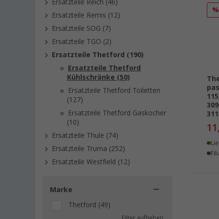
Ersatzteile Reich (46)
Ersatzteile Remis (12)
Ersatzteile SOG (7)
Ersatzteile TGO (2)
Ersatzteile Thetford (190)
Ersatzteile Thetford
Kühlschränke (50)
The
pas
Ersatzteile Thetford Toiletten
115
(127)
309
Ersatzteile Thetford Gaskocher
311
(10)
11
Ersatzteile Thule (74)
Lie
Ersatzteile Truma (252)
Fil
Ersatzteile Westfield (12)
Marke
Thetford (49)
Filter aufheben