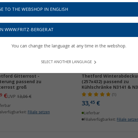
E TO THE WEBSHOP IN ENGLISH
ON WWW.FRITZ-BERGER.AT
%
You can change the language at any time in the webshop.
SELECT ANOTHER LANGUAGE
tford Gitterrost -
Thetford Winterabdecku
terung passend zu
(257x432) passend zu
terrost groß
Kühlschränke N3141 & N3
€
9
(1)
UVP
13,06 €
33,
€
45
ferbar
ialverfügbarkeit:
Filiale setzen
Lieferbar
Filialverfügbarkeit:
Filiale setze