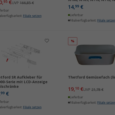
0,
€
95
UVP
166,85 €
14,
€
99
ferbar
Lieferbar
ialverfügbarkeit:
Filiale setzen
Filialverfügbarkeit:
Filiale setze
%
tford SR Aufkleber für
Thetford Gemüsefach (li
00-Serie mit LCD-Anzeige
lschränke
19,
€
10
UVP
21,78 €
,
€
99
Lieferbar
ferbar
Filialverfügbarkeit:
Filiale setze
ialverfügbarkeit:
Filiale setzen