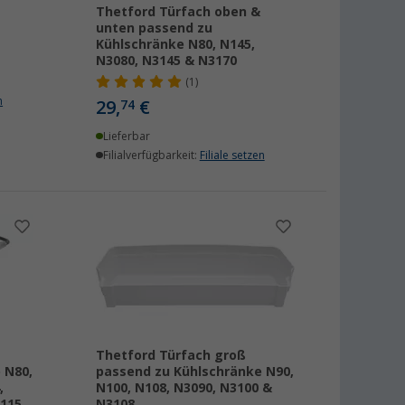
Thetford Türfach oben &
unten passend zu
Kühlschränke N80, N145,
N3080, N3145 & N3170
(1)
n
29,
€
74
Lieferbar
Filialverfügbarkeit:
Filiale setzen
Thetford Türfach groß
 N80,
passend zu Kühlschränke N90,
,
N100, N108, N3090, N3100 &
N115
N3108