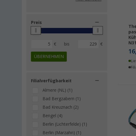
Preis
The
pas
Küh
N31
€
bis
€
16
ÜBERNEHMEN
Lie
Fil
Filialverfügbarkeit
Almere (NL) (1)
Bad Bergzabern (1)
Bad Kreuznach (2)
Bengel (4)
Berlin (Lichterfelde) (1)
Berlin (Marzahn) (1)