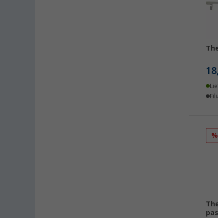
Viernheim (2)
Waiblingen (1)
Wesenberg (Reinfeld) (3)
The
Wesseling (3)
Wien (AT) (3)
18
Witten (2)
Lie
Wörth am Rhein (1)
Fil
The
pas