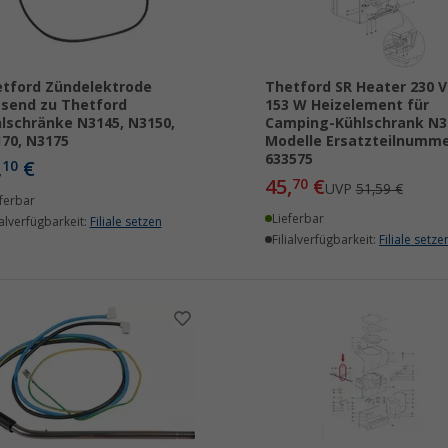
tford Zündelektrode
Thetford SR Heater 230 V
send zu Thetford
153 W Heizelement für
lschränke N3145, N3150,
Camping-Kühlschrank N3
70, N3175
Modelle Ersatzteilnumm
633575
,
€
10
45,
€
70
UVP
51,59 €
ferbar
Lieferbar
ialverfügbarkeit:
Filiale setzen
Filialverfügbarkeit:
Filiale setze