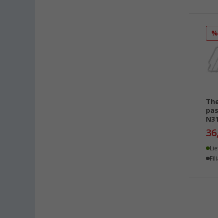
Neustrelitz (1)
Nieuwegein (NL) (2)
Nieuwerkerk (NL) (1)
Nottuln (1)
Oberhausen (1)
Overath (1)
Pfullingen (1)
The
Rennes (FR) (1)
pas
Rheinbach (2)
N31
Saarbrücken (1)
36
Schwelm (2)
Lie
Siegen (2)
Fil
Stuttgart (1)
Trier (3)
Unterhaching (1)
Upgant-Schott (4)