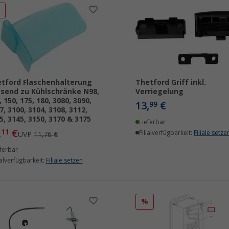
%
tford Flaschenhalterung
Thetford Griff inkl.
send zu Kühlschränke N98,
Verriegelung
, 150, 175, 180, 3080, 3090,
13,
€
99
7, 3100, 3104, 3108, 3112,
5, 3145, 3150, 3170 & 3175
Lieferbar
,
€
11
Filialverfügbarkeit:
Filiale setze
UVP
11,76 €
ferbar
ialverfügbarkeit:
Filiale setzen
%