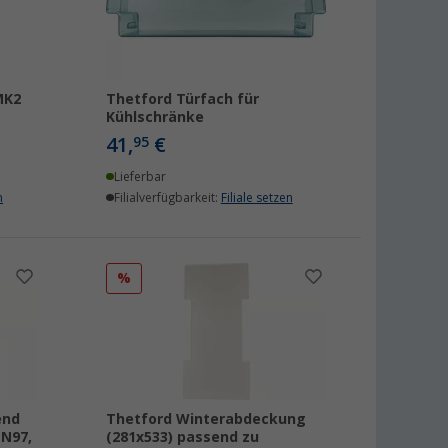
MK2
Thetford Türfach für
Kühlschränke
41,
€
95
Lieferbar
n
Filialverfügbarkeit:
Filiale setzen
%
end
Thetford Winterabdeckung
 N97,
(281x533) passend zu