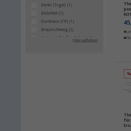
The
Berlin (Tegel) (1)
pas
Bielefeld (1)
N31
Bordeaux (FR) (1)
45
Braunschweig (2)
Lie
Coburg / Dörfles-Esbach (1)
Fil
Filter aufheben
Deggendorf (2)
Dornbirn (AT) (4)
Eisenach (1)
Ellingen (2)
Eriskirch (3)
Frankfurt am Main (2)
Freiburg (1)
Gießen (1)
Grafenau (5)
The
Göttingen (2)
für
Ers
Gütersloh (3)