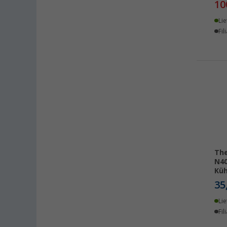
10
Hamburg (2)
Lie
Heide (3)
Fil
Heidelberg (2)
Heiligenzimmern (1)
Isny im Allgäu (2)
Kiel (1)
Leverkusen (1)
Lyon (FR) (1)
Magdeburg (1)
Möser (1)
Mülheim an der Ruhr (1)
The
N40
Mülheim-Kärlich (2)
Küh
Neu-Ulm (1)
35
Neuenburg am Rhein (3)
Lie
Neumarkt (4)
Fil
Neustadt Dosse (1)