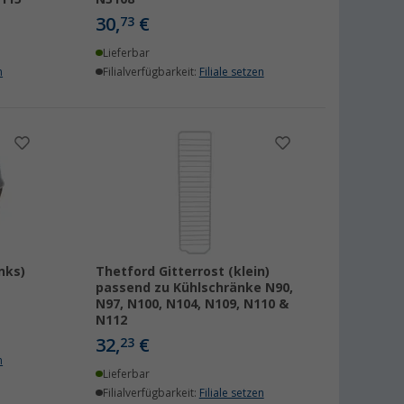
30,
€
73
Lieferbar
n
Filialverfügbarkeit:
Filiale setzen
nks)
Thetford Gitterrost (klein)
passend zu Kühlschränke N90,
N97, N100, N104, N109, N110 &
N112
32,
€
23
n
Lieferbar
Filialverfügbarkeit:
Filiale setzen