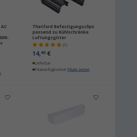
 AC
Thetford Befestigungsclips
passend zu Kühlschränke
000-
Luftungsgitter
er
(1)
14,
€
40
Lieferbar
Filialverfügbarkeit:
Filiale setzen
n