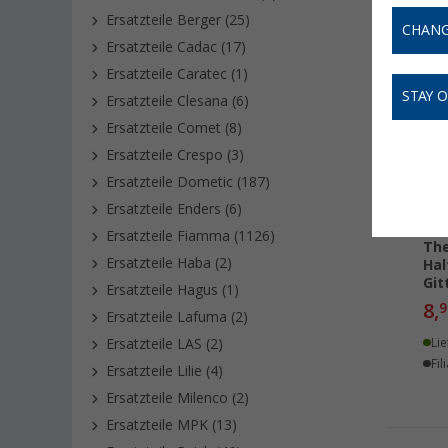
Ersatzteile Berger (25)
CHANG
Ersatzteile Cadac (17)
Ersatzteile Caratec (1)
STAY 
Ersatzteile Clesana (6)
Ersatzteile Comet (8)
Ersatzteile Crespo (3)
Ersatzteile Dometic (187)
Ersatzteile Enders (6)
Ersatzteile Fiamma (1126)
The
Ersatzteile Haba (2)
Hal
Git
Ersatzteile Hagus (1)
8,
9
Ersatzteile Lafuma (2)
Ersatzteile LAS (2)
Lie
Fil
Ersatzteile Lilie (4)
Ersatzteile Milenco (2)
Ersatzteile MPK (13)