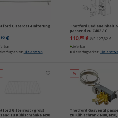
tford Gitterost-Halterung
Thetford Bedieneinheit 
passend zu C402 / C
,
€
110,
€
95
90
UVP
127,32 €
ferbar
Lieferbar
ialverfügbarkeit:
Filiale setzen
Filialverfügbarkeit:
Filiale setze
%
%
tford Gitterrost (groß)
Thetford Gasventil pass
send zu Kühlschränke N90
zu Kühlschrank N80, N90,