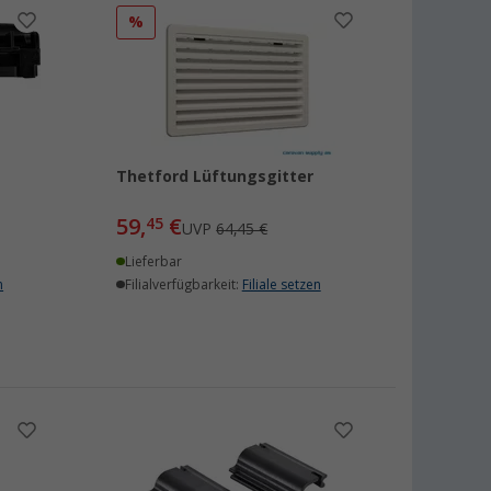
%
Thetford Lüftungsgitter
59,
€
45
UVP
64,45 €
Lieferbar
n
Filialverfügbarkeit:
Filiale setzen