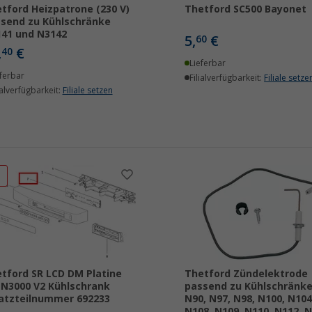
tford Heizpatrone (230 V)
Thetford SC500 Bayonet
send zu Kühlschränke
41 und N3142
5,
€
60
,
€
40
Lieferbar
ferbar
Filialverfügbarkeit:
Filiale setze
ialverfügbarkeit:
Filiale setzen
%
tford SR LCD DM Platine
Thetford Zündelektrode
 N3000 V2 Kühlschrank
passend zu Kühlschränke
atzteilnummer 692233
N90, N97, N98, N100, N104
N108, N109, N110, N112, 