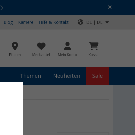
Urlaubs-SALE:
Top-Deals für dein Abenteuer!
Blog
Karriere
Hilfe & Kontakt
DE | DE
Filialen
Merkzettel
Mein Konto
Kassa
Themen
Neuheiten
Sale