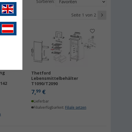
Sortieren:
Seite 1 von 2
ng
Thetford
Lebensmittelbehälter
142
T1090/T2090
7,
€
99
Lieferbar
Filialverfügbarkeit:
Filiale setzen
n