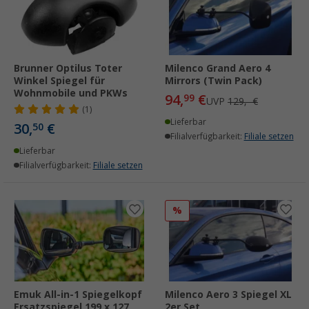
Brunner Optilus Toter
Milenco Grand Aero 4
Winkel Spiegel für
Mirrors (Twin Pack)
Wohnmobile und PKWs
94,
€
99
UVP
129,- €
(1)
Lieferbar
30,
€
50
Filialverfügbarkeit:
Filiale setzen
Lieferbar
Filialverfügbarkeit:
Filiale setzen
%
Emuk All-in-1 Spiegelkopf
Milenco Aero 3 Spiegel XL
Ersatzspiegel 199 x 127
2er Set