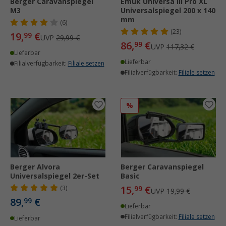
Berger Caravanspiegel
Emuk Universa III Pro XL
M3
Universalspiegel 200 x 140
mm
(6)
(23)
19,
€
99
UVP
29,99 €
86,
€
99
UVP
117,32 €
Lieferbar
Lieferbar
Filialverfügbarkeit:
Filiale setzen
Filialverfügbarkeit:
Filiale setzen
%
Berger Alvora
Berger Caravanspiegel
Universalspiegel 2er-Set
Basic
15,
€
(3)
99
UVP
19,99 €
89,
€
99
Lieferbar
Filialverfügbarkeit:
Filiale setzen
Lieferbar