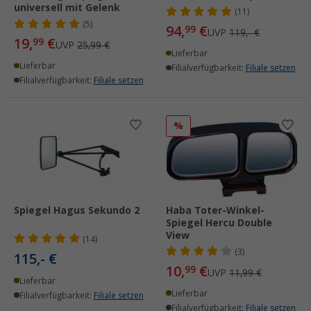
universell mit Gelenk
(11)
(5)
94,
€
99
UVP
119,- €
19,
€
99
UVP
25,99 €
Lieferbar
Lieferbar
Filialverfügbarkeit:
Filiale setzen
Filialverfügbarkeit:
Filiale setzen
%
Spiegel Hagus Sekundo 2
Haba Toter-Winkel-
Spiegel Hercu Double
View
(14)
(3)
115,- €
10,
€
99
UVP
11,99 €
Lieferbar
Lieferbar
Filialverfügbarkeit:
Filiale setzen
Filialverfügbarkeit:
Filiale setzen