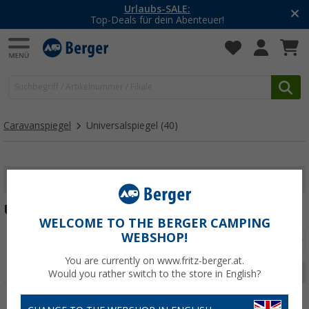
Urlaubs-SALE:
Top-Deals für dein Abenteuer!
Caravanspiegel
Universalspiegel
(40)
FILTER ANZEIGEN
UNIVERSALSPIEGEL
WELCOME TO THE BERGER CAMPING
WEBSHOP!
Sortieren:
You are currently on www.fritz-berger.at.
Seite 1 von 2
Would you rather switch to the store in English?