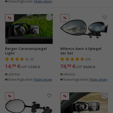
Filialverfügbarkeit:
Filiale setzen
%
%
Berger Caravanspiegel
Milenco Aero 4 Spiegel
Light
2er Set
(3)
(26)
14,
€
74,
€
99
90
UVP
17,99 €
UVP
89,99 €
Lieferbar
Lieferbar
Filialverfügbarkeit:
Filiale setzen
Filialverfügbarkeit:
Filiale setzen
%
%