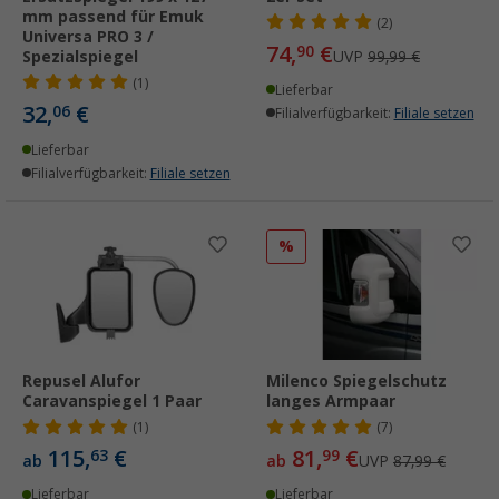
mm passend für Emuk
(2)
Universa PRO 3 /
74,
€
90
Spezialspiegel
UVP
99,99 €
(1)
Lieferbar
32,
€
06
Filialverfügbarkeit:
Filiale setzen
Lieferbar
Filialverfügbarkeit:
Filiale setzen
%
Repusel Alufor
Milenco Spiegelschutz
Caravanspiegel 1 Paar
langes Armpaar
(1)
(7)
115,
€
81,
€
63
99
ab
ab
UVP
87,99 €
Lieferbar
Lieferbar