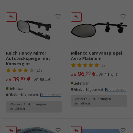
%
%
Reich Handy Mirror
Milenco Caravanspiegel
Aufsteckspiegel mit
Aero Platinum
Konvexglas
(2)
(47)
96,
€
99
ab
UVP
115,- €
39,
€
99
ab
UVP
56,- €
Lieferbar
Lieferbar
Filialverfügbarkeit:
Filiale setzen
Filialverfügbarkeit:
Filiale setzen
Weitere Ausführungen
erhältlich
Weitere Ausführungen
erhältlich
%
%