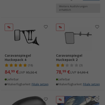
Weitere Ausführungen
erhältlich
%
%
Caravanspiegel
Caravanspiegel
Huckepack 4
Huckepack 2
(18)
(3)
84,
€
78,
€
99
99
UVP
95,50 €
UVP
84,99 €
Lieferbar
Lieferbar
Filialverfügbarkeit:
Filiale setzen
Filialverfügbarkeit:
Filiale setzen
%