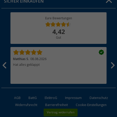
SICHER EINKAUFEN
Geschenkgutschein
Rücksendung
Berger Bewusst
Eure Bewertungen
Bestellstatus
Über uns
4,42
Hauptkatalog
Gut
Händler werden
Matthias S.
08.08.2026
Kat
Hat alles geklappt
Sch
Bez
AGB
BattG
ElektroG
Impressum
Datenschutz
Widerrufsrecht
Barrierefreiheit
Cookie-Einstellungen
Vertrag widerrufen