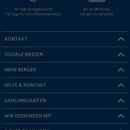
30 Tage Rückgaberecht
Bis zu 5% Bonus
100 Tage für Vorteilskartenbesitzer
mit der Vorteilskarte
KONTAKT
SOZIALE MEDIEN
Du hast eine Frage?
MEIN BERGER
Filiale finden
HILFE & KONTAKT
Vorteilskarte
Blog
ZAHLUNGSARTEN
FAQ & Kontakt
Produkttester
Versandinformationen
WIR VERSENDEN MIT
Jobs & Karriere
Click & Collect