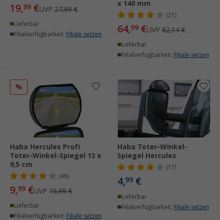
x 140 mm
19,
€
99
UVP
27,99 €
(21)
Lieferbar
64,
€
99
UVP
82,14 €
Filialverfügbarkeit:
Filiale setzen
Lieferbar
Filialverfügbarkeit:
Filiale setzen
%
Haba Hercules Profi
Haba Toter-Winkel-
Toter-Winkel-Spiegel 13 x
Spiegel Hercules
9,5 cm
(17)
(46)
4,
€
99
9,
€
99
UVP
16,99 €
Lieferbar
Lieferbar
Filialverfügbarkeit:
Filiale setzen
Filialverfügbarkeit:
Filiale setzen