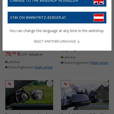
%
CHANGE TO THE WEBSHOP IN ENGLISH
STAY ON WWW.FRITZ-BERGER.AT
You can change the language at any time in the webshop.
Emuk Universa III Pro
Caravanspiegel
Wohnwagenspiegel
Huckepack 3
universal schwarz im Paar
SELECT ANOTHER LANGUAGE
(
Über
100)
(
Über
100)
47,
€
99
79,
€
99
UVP
105,65 €
Lieferbar
Lieferbar
Filialverfügbarkeit:
Filiale setzen
Filialverfügbarkeit:
Filiale setzen
%
%