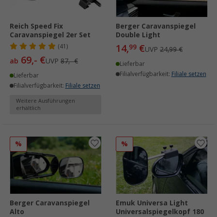
Reich Speed Fix
Berger Caravanspiegel
Caravanspiegel 2er Set
Double Light
14,
€
(41)
99
UVP
24,99 €
69,- €
ab
UVP
87,- €
Lieferbar
Filialverfügbarkeit:
Filiale setzen
Lieferbar
Filialverfügbarkeit:
Filiale setzen
Weitere Ausführungen
erhältlich
%
%
Berger Caravanspiegel
Emuk Universa Light
Alto
Universalspiegelkopf 180