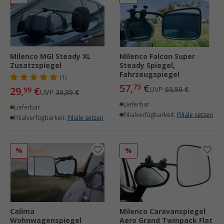
Milenco MGI Steady XL
Milenco Falcon Super
Zusatzspiegel
Steady Spiegel,
Fahrzeugspiegel
(1)
57,
€
75
29,
€
UVP
69,99 €
99
UVP
39,99 €
Lieferbar
Lieferbar
Filialverfügbarkeit:
Filiale setzen
Filialverfügbarkeit:
Filiale setzen
%
%
Calima
Milenco Caravanspiegel
Wohnwagenspiegel
Aero Grand Twinpack Flat