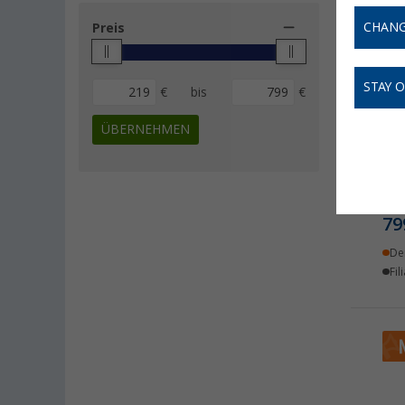
CHANG
Preis
STAY 
€
bis
€
ÜBERNEHMEN
Ein
Str
Gas
79
De
Fil