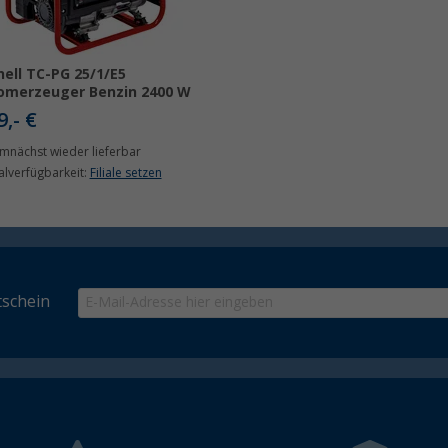
hell TC-PG 25/1/E5
omerzeuger Benzin 2400 W
9,- €
mnächst wieder lieferbar
ialverfügbarkeit:
Filiale setzen
schein