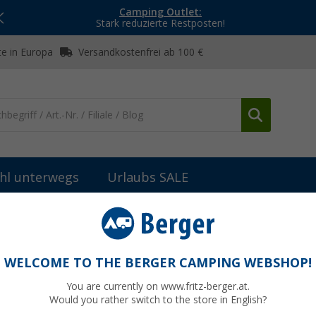
Camping Outlet:
Stark reduzierte Restposten!
e in Europa
Versandkostenfrei ab 100 €
hl unterwegs
Urlaubs SALE
WELCOME TO THE BERGER CAMPING WEBSHOP!
ELL
You are currently on www.fritz-berger.at.
Would you rather switch to the store in English?