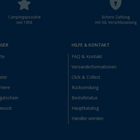
Campingspezialist
Sichere Zahlung
seit 1958
mit SSL Verschlüsselung
RGER
HILFE & KONTAKT
rte
FAQ & Kontakt
Versandinformationen
ster
Click & Collect
riere
Rücksendung
gutschein
Bestellstatus
ewusst
Hauptkatalog
Händler werden