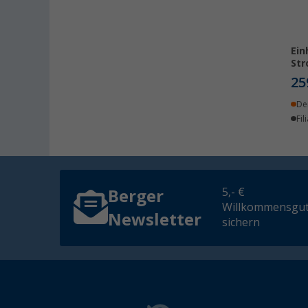
Ein
Str
25
De
Fil
5,- €
Berger
Willkommensgut
Newsletter
sichern