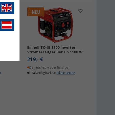
Einhell TC-IG 1100 Inverter
100 W
Stromerzeuger Benzin 1100 W
219,- €
Demnächst wieder lieferbar
n
Filialverfügbarkeit:
Filiale setzen