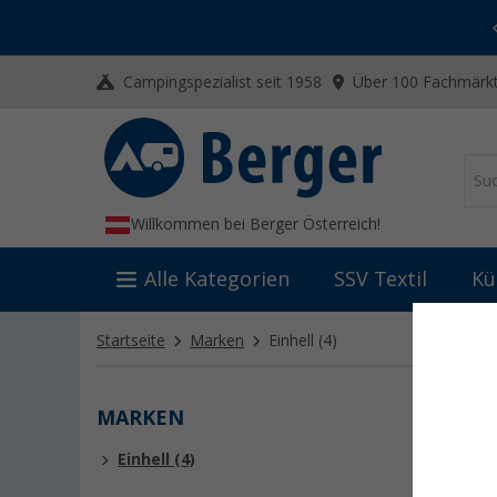
-20% auf Kleidung und Schuhe
Mit dem Aktionscode
20SSV
Campingspezialist seit 1958
Über 100 Fachmärkt
Willkommen bei Berger Österreich!
Alle Kategorien
SSV Textil
Kü
Startseite
Marken
Einhell
(4)
MARKEN
EINH
Einhell (4)