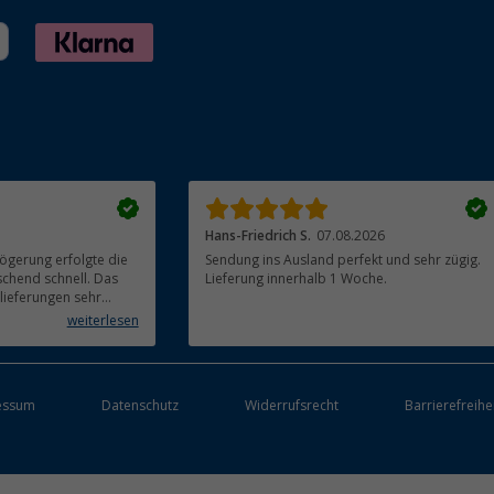
Hans-Friedrich S.
07.08.2026
ögerung erfolgte die
Sendung ins Ausland perfekt und sehr zügig.
chend schnell. Das
Lieferung innerhalb 1 Woche.
llieferungen sehr
erfreulich. Alle
weiterlesen
 verpackt und in
grill) funktioniert
essum
Datenschutz
Widerrufsrecht
Barrierefreihe