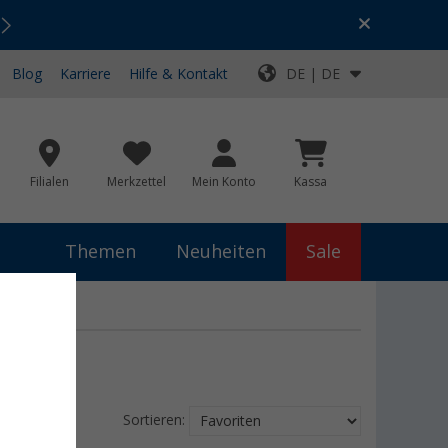
Urlaubs-SALE:
Top-Deals für dein Abenteuer!
Blog
Karriere
Hilfe & Kontakt
DE | DE
Filialen
Merkzettel
Mein Konto
Kassa
Themen
Neuheiten
Sale
Sortieren: