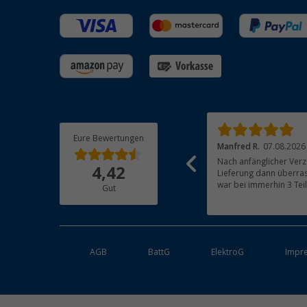
Eure Bewertungen
Josef N.
07.08.2026
Manfred R.
07.08.2026
Alles Bestens, Artikel funktioniert einwandfrei
Nach anfänglicher Verz
4,42
Lieferung dann überras
war bei immerhin 3 Tei
Gut
beachtlich und für mich 
Bestandteile waren gut
Ordnung. Das Gerät (Gas
bestens
AGB
BattG
ElektroG
Impr