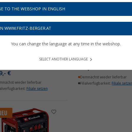
E TO THE WEBSHOP IN ENGLISH
ON WWW.FRITZ-BERGER.AT
You can change the language at any time in the webshop.
hell TE-IG 1900 DF Inverter-
Einhell TC-PG 35/E5
omerzeuger Benzin oder
Stromerzeuger Benzin 3
SELECT ANOTHER LANGUAGE
 1900 W
299,- €
9,- €
Demnächst wieder lieferbar
mnächst wieder lieferbar
Filialverfügbarkeit:
Filiale setze
ialverfügbarkeit:
Filiale setzen