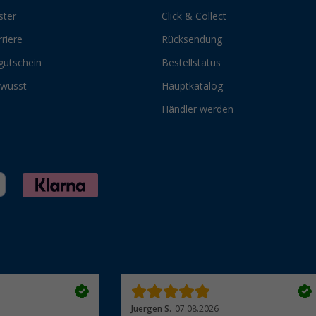
ster
Click & Collect
riere
Rücksendung
gutschein
Bestellstatus
ewusst
Hauptkatalog
Händler werden
Juergen S.
07.08.2026