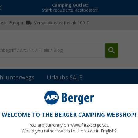
Camping Outlet:
Stark reduzierte Restposten!
e in Europa
Versandkostenfrei ab 100 €
hl unterwegs
Urlaubs SALE
WELCOME TO THE BERGER CAMPING WEBSHOP!
ARBOX
You are currently on www.fritz-berger.at.
Would you rather switch to the store in English?