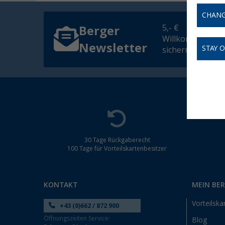
CHANG
5,- €
Berger
Willkommensgut
Newsletter
STAY 
sichern
30 Tage Rückgaberecht
100 Tage für Vorteilskartenbesitzer
KONTAKT
MEIN BE
Vorteilska
+43 (0)662 / 872 900
Öffnungszeiten Service:
Blog