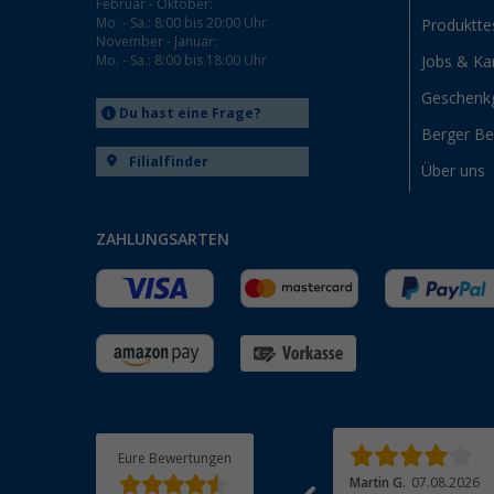
Februar - Oktober:
Mo. - Sa.: 8:00 bis 20:00 Uhr
Produktte
November - Januar:
Mo. - Sa.: 8:00 bis 18:00 Uhr
Jobs & Kar
Geschenk
Du hast eine Frage?
Berger B
Filialfinder
Über uns
ZAHLUNGSARTEN
Eure Bewertungen
Michaela R.
07.08.2026
Martin G.
07.08.2026