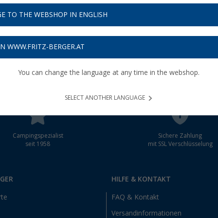
E TO THE WEBSHOP IN ENGLISH
schein
ON WWW.FRITZ-BERGER.AT
You can change the language at any time in the webshop.
SELECT ANOTHER LANGUAGE
Campingspezialist
Sichere Zahlung
seit 1958
mit SSL Verschlüsselung
RGER
HILFE & KONTAKT
rte
FAQ & Kontakt
Versandinformationen