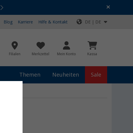
Urlaubs-SALE:
Top-Deals für dein Abenteuer!
Blog
Karriere
Hilfe & Kontakt
DE | DE
Filialen
Merkzettel
Mein Konto
Kassa
Themen
Neuheiten
Sale