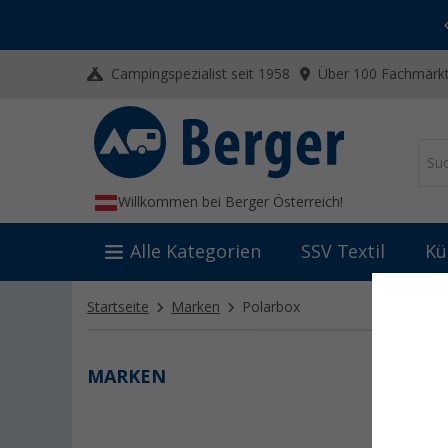
-20% auf Kleidung und Schuhe
Mit dem Aktionscode
20SSV
Campingspezialist seit 1958
Über 100 Fachmärkt
Willkommen bei Berger Österreich!
Alle Kategorien
SSV Textil
Kü
Startseite
Marken
Polarbox
MARKEN
POL