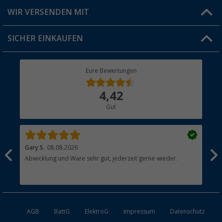
Produkttester
Versandinformationen
WIR VERSENDEN MIT
Jobs & Karriere
Click & Collect
SICHER EINKAUFEN
Geschenkgutschein
Rücksendung
Berger Bewusst
Eure Bewertungen
Bestellstatus
Über uns
4,42
Hauptkatalog
Gut
Händler werden
Gary S.
08.08.2026
Rol
Abwicklung und Ware sehr gut, jederzeit gerne wieder.
All
AGB
BattG
ElektroG
Impressum
Datenschutz