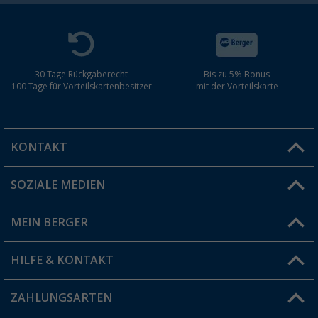
30 Tage Rückgaberecht
Bis zu 5% Bonus
100 Tage für Vorteilskartenbesitzer
mit der Vorteilskarte
KONTAKT
SOZIALE MEDIEN
Du hast eine Frage?
MEIN BERGER
Filiale finden
HILFE & KONTAKT
Vorteilskarte
Blog
ZAHLUNGSARTEN
FAQ & Kontakt