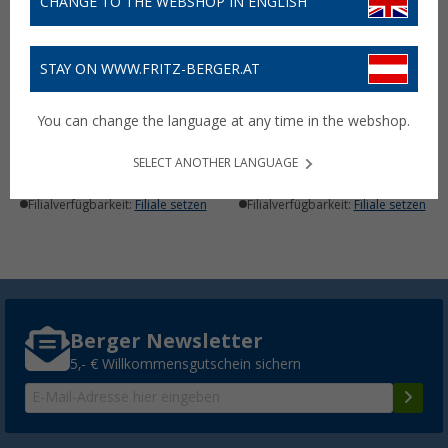
CHANGE TO THE WEBSHOP IN ENGLISH
STAY ON WWW.FRITZ-BERGER.AT
Sandberg 420-73 Solar 6
Sandberg 420-53 Outdoor
Panel mit Powerbank
Solar Powerbank schwarz
You can change the language at any time in the webshop.
schwarz 20000 mAh
10000 mAh
114,- €
51,
€
99
UVP
128,99 €
UVP
69,99 €
SELECT ANOTHER LANGUAGE
Lieferbar
Lieferbar
Filialverfügbarkeit:
Filiale setzen
Filialverfügbarkeit:
Filiale setzen
Berger Newsletter
5,- € Willkommensgutschein sichern