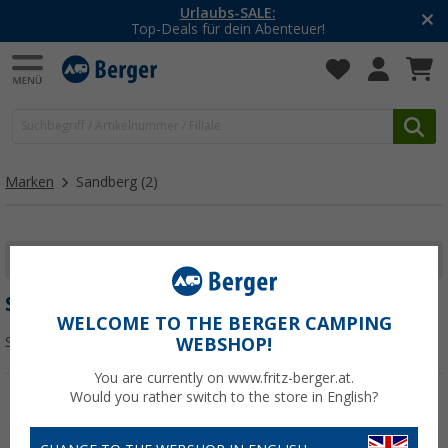
Urlaubs-SALE:
Top-Deals für dein Abenteuer!
Marken
Sandberg
(2)
FILTER ANZEIGEN
SANDBERG
WELCOME TO THE BERGER CAMPING
Sortieren:
WEBSHOP!
You are currently on www.fritz-berger.at.
Would you rather switch to the store in English?
%
%