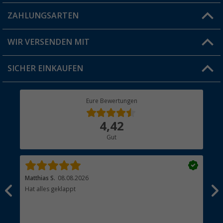
Blog
ZAHLUNGSARTEN
FAQ & Kontakt
Produkttester
Versandinformationen
WIR VERSENDEN MIT
Jobs & Karriere
Click & Collect
SICHER EINKAUFEN
Geschenkgutschein
Rücksendung
Berger Bewusst
Eure Bewertungen
Bestellstatus
Über uns
4,42
Hauptkatalog
Gut
Händler werden
Matthias S.
08.08.2026
Kat
Hat alles geklappt
Sch
Bez