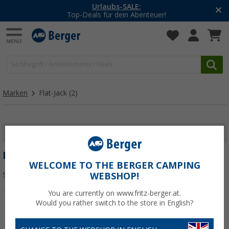
Urlaubs-SALE:
Top-Deals für dein Abenteuer!
Marken
Flat-Jack
(2)
FILTER ANZEIGEN
FLAT-JACK
WELCOME TO THE BERGER CAMPING
Sortieren:
WEBSHOP!
You are currently on www.fritz-berger.at.
Would you rather switch to the store in English?
%