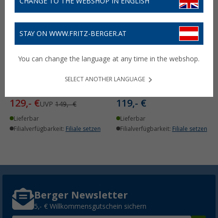
CHANGE TO THE WEBSHOP IN ENGLISH
STAY ON WWW.FRITZ-BERGER.AT
Flat-Jack Camper 2.0
Flat-Jack Camper Reifen-
Reifen-Luftkissen,
Luftkissen für Fahrzeuge
You can change the language at any time in the webshop.
Hebekissen für
bis 6 Tonnen & bis 255
Fahrzeuge bis 6 Tonnen &
mm Reifenbreite,
bis 305 mm Reifenbreite
Hebekissen
SELECT ANOTHER LANGUAGE
(70)
(3)
129,- €
119,- €
UVP
149,- €
Lieferbar
Lieferbar
Filialverfügbarkeit:
Filiale setzen
Filialverfügbarkeit:
Filiale setzen
Berger Newsletter
5,- € Willkommensgutschein sichern