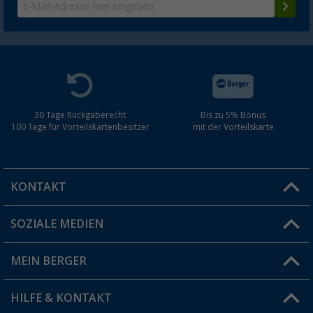
30 Tage Rückgaberecht
Bis zu 5% Bonus
100 Tage für Vorteilskartenbesitzer
mit der Vorteilskarte
KONTAKT
SOZIALE MEDIEN
Du hast eine Frage?
MEIN BERGER
Filiale finden
HILFE & KONTAKT
Vorteilskarte