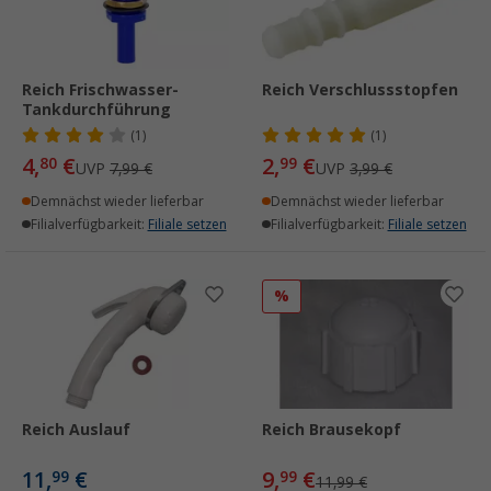
Reich Frischwasser-
Reich Verschlussstopfen
Tankdurchführung
(1)
(1)
4,
€
2,
€
80
99
UVP
7,99 €
UVP
3,99 €
Demnächst wieder lieferbar
Demnächst wieder lieferbar
Filialverfügbarkeit:
Filiale setzen
Filialverfügbarkeit:
Filiale setzen
%
Reich Auslauf
Reich Brausekopf
11,
€
9,
€
99
99
11,99 €