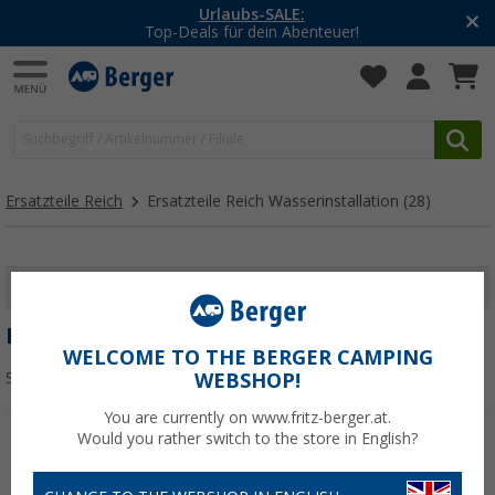
Urlaubs-SALE:
Top-Deals für dein Abenteuer!
Ersatzteile Reich
Ersatzteile Reich Wasserinstallation
(28)
FILTER ANZEIGEN
ERSATZTEILE REICH WASSERINSTALLATION
WELCOME TO THE BERGER CAMPING
Sortieren:
WEBSHOP!
You are currently on www.fritz-berger.at.
Would you rather switch to the store in English?
%