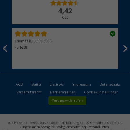
Über uns
4,42
Hauptkatalog
Gut
Händler werden
Thomas R.
09.08.2026
Rei
men.
Perfekt!
Top
esen
AGB
BattG
ElektroG
Impressum
Datenschutz
Widerrufsrecht
Barrierefreiheit
Cookie-Einstellungen
Vertrag widerrufen
Alle Preise inkl. MwSt., versandkostenfreie Lieferung ab 100 € innerhalb Österreich,
ausgenommen Sperrgutzuschlag. Ansonsten zzgl. Versandkosten.