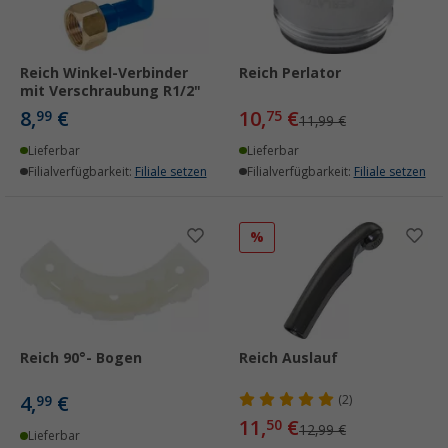
Reich Winkel-Verbinder
Reich Perlator
mit Verschraubung R1/2"
8,
€
10,
€
99
75
11,99 €
Lieferbar
Lieferbar
Filialverfügbarkeit:
Filiale setzen
Filialverfügbarkeit:
Filiale setzen
%
Reich 90°- Bogen
Reich Auslauf
4,
€
99
(2)
11,
€
50
12,99 €
Lieferbar