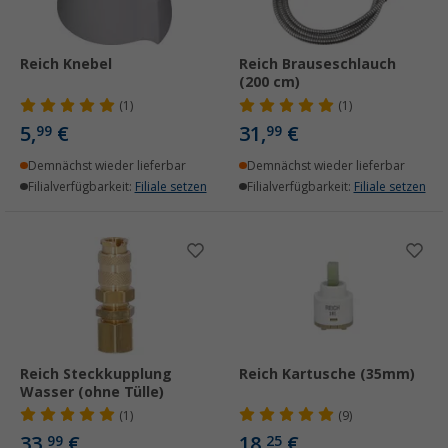
Reich Knebel
Reich Brauseschlauch
(200 cm)
(1)
(1)
5,
€
31,
€
99
99
Demnächst wieder lieferbar
Demnächst wieder lieferbar
Filialverfügbarkeit:
Filiale setzen
Filialverfügbarkeit:
Filiale setzen
Reich Steckkupplung
Reich Kartusche (35mm)
Wasser (ohne Tülle)
(1)
(9)
33,
€
18,
€
99
25