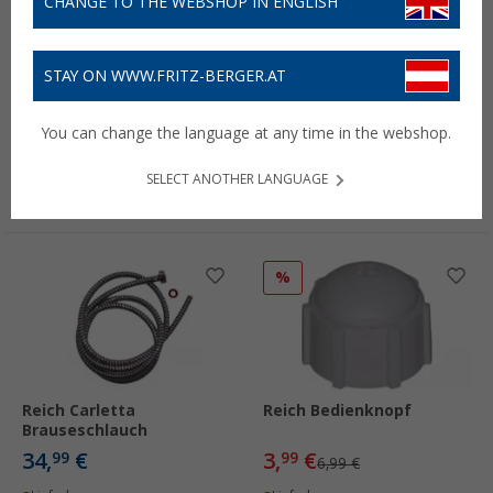
CHANGE TO THE WEBSHOP IN ENGLISH
STAY ON WWW.FRITZ-BERGER.AT
Reich Kugelabsperrhahn R
Reich Schalter
1/2"
You can change the language at any time in the webshop.
14,
€
8,
€
60
99
UVP
15,99 €
SELECT ANOTHER LANGUAGE
Lieferbar
Lieferbar
Filialverfügbarkeit:
Filiale setzen
Filialverfügbarkeit:
Filiale setzen
%
Reich Carletta
Reich Bedienknopf
Brauseschlauch
34,
€
3,
€
99
99
6,99 €