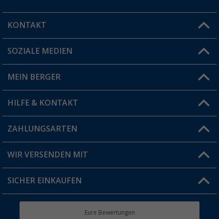
KONTAKT
SOZIALE MEDIEN
Du hast eine Frage?
MEIN BERGER
Filiale finden
HILFE & KONTAKT
Vorteilskarte
Blog
ZAHLUNGSARTEN
FAQ & Kontakt
Produkttester
Versandinformationen
WIR VERSENDEN MIT
Jobs & Karriere
Click & Collect
SICHER EINKAUFEN
Geschenkgutschein
Rücksendung
Berger Bewusst
Eure Bewertungen
Bestellstatus