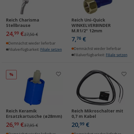
Reich Charisma
Reich Uni-Quick
Stellbrause
WINKELVERBINDER
M.R1/2" 12mm
24,
€
99
27,50 €
7,
€
76
Demnächst wieder lieferbar
Demnächst wieder lieferbar
Filialverfügbarkeit:
Filiale setzen
Filialverfügbarkeit:
Filiale setzen
%
Reich Keramik
Reich Mikroschalter mit
Ersatzkartusche (ø28mm)
0,7 m Kabel
26,
€
20,
€
99
99
37,95 €