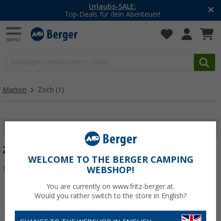
Urlaubs-SALE:
Top-Deals für dein Abenteuer!
Marken
Zoch
(1)
FILTER ANZEIGEN
ZOCH
WELCOME TO THE BERGER CAMPING
Sortieren:
WEBSHOP!
You are currently on www.fritz-berger.at.
Would you rather switch to the store in English?
%