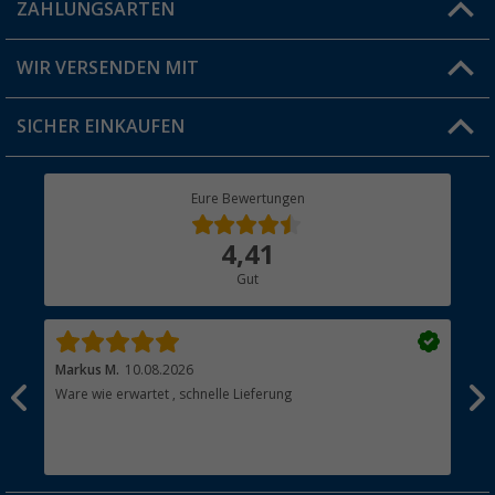
Blog
ZAHLUNGSARTEN
FAQ & Kontakt
Produkttester
Versandinformationen
WIR VERSENDEN MIT
Jobs & Karriere
Click & Collect
SICHER EINKAUFEN
Geschenkgutschein
Rücksendung
Berger Bewusst
Eure Bewertungen
Bestellstatus
Über uns
4,41
Hauptkatalog
Gut
Händler werden
Markus M.
10.08.2026
Gab
Ware wie erwartet , schnelle Lieferung
Gut
Gut