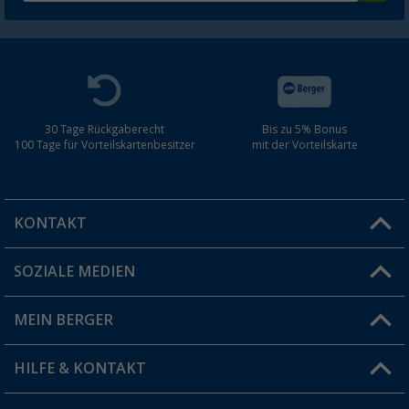
30 Tage Rückgaberecht
Bis zu 5% Bonus
100 Tage für Vorteilskartenbesitzer
mit der Vorteilskarte
KONTAKT
SOZIALE MEDIEN
Du hast eine Frage?
MEIN BERGER
Filiale finden
HILFE & KONTAKT
Vorteilskarte