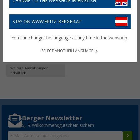
CHANGE TO THE WEBSHOP IN ENGLISH
STAY ON WWW.FRITZ-BERGER.AT
Zoch Spiel CrossBoule Set
Ball-Wurfspiel ab 6 Jahren
You can change the language at any time in the webshop.
21,
€
19
ab
UVP
27,99 €
SELECT ANOTHER LANGUAGE
Lieferbar
Filialverfügbarkeit:
Filiale setzen
Weitere Ausführungen
erhältlich
Berger Newsletter
5,- € Willkommensgutschein sichern