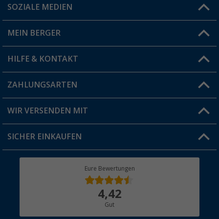
SOZIALE MEDIEN
Du hast eine Frage?
MEIN BERGER
Filiale finden
HILFE & KONTAKT
Vorteilskarte
Blog
ZAHLUNGSARTEN
FAQ & Kontakt
Produkttester
Versandinformationen
WIR VERSENDEN MIT
Jobs & Karriere
Click & Collect
SICHER EINKAUFEN
Geschenkgutschein
Rücksendung
Berger Bewusst
Eure Bewertungen
Bestellstatus
Über uns
4,42
Hauptkatalog
Gut
Händler werden