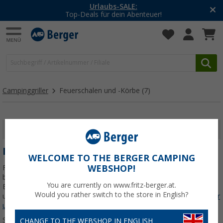
Urlaubs-SALE:
Top-Deals für dein Abenteuer!
Campinggriller
Feuerschalen und -Körbe
(7)
FILTER ANZEIGEN
FEUERSCHALEN UND -KÖRBE
WELCOME TO THE BERGER CAMPING
WEBSHOP!
Feuerschalen und Feuerkörbe sorgen für echtes Lagerfeuerfeeling
beim Camping – ganz ohne festen Platz oder großen Aufwand.
You are currently on www.fritz-berger.at.
Entdecke jetzt Feuerschalen und Co. für Wohnmobil, Van oder Zelt
Would you rather switch to the store in English?
und mach Deine Abende unter freiem Himmel noch
Jetzt mehr über
unsere Kategorie
Feuerschalen und -Körbe
erfahren...
Sortieren:
CHANGE TO THE WEBSHOP IN ENGLISH