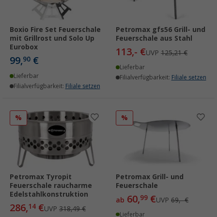
Boxio Fire Set Feuerschale
Petromax gfs56 Grill- und
mit Grillrost und Solo Up
Feuerschale aus Stahl
Eurobox
113,- €
UVP
125,21 €
99,
€
90
Lieferbar
Lieferbar
Filialverfügbarkeit:
Filiale setzen
Filialverfügbarkeit:
Filiale setzen
%
%
Petromax Tyropit
Petromax Grill- und
Feuerschale raucharme
Feuerschale
Edelstahlkonstruktion
60,
€
99
ab
UVP
69,- €
286,
€
14
UVP
318,49 €
Lieferbar