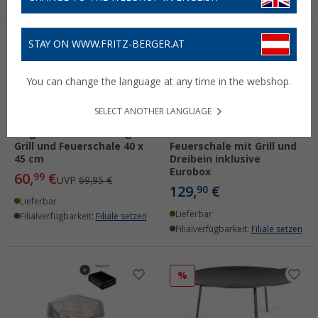
STAY ON WWW.FRITZ-BERGER.AT
%
You can change the language at any time in the webshop.
SELECT ANOTHER LANGUAGE
Origin Outdoors Hexagon
Boxio Fire Bundle Set
Grill und Feuerschale 40 x
Feuerschale mit Grill und
45 cm
Dreibein inklusive
Eurobox
60,
€
99
UVP
69,95 €
129,
€
90
Lieferbar
Lieferbar
Filialverfügbarkeit:
Filiale setzen
Filialverfügbarkeit:
Filiale setzen
%