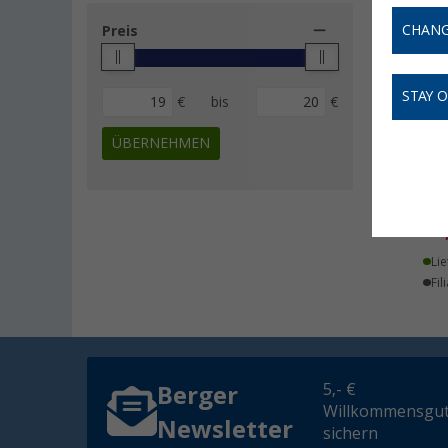
CHANG
Preis
STAY 
€
bis
€
ÜBERNEHMEN
Nom
Rei
19
Lie
Fil
5,- €
Berger
Willkommensgut
Newsletter
sichern