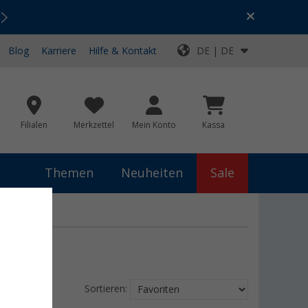
Urlaubs-SALE:
Top-Deals für dein Abenteuer!
Blog
Karriere
Hilfe & Kontakt
DE | DE
Filialen
Merkzettel
Mein Konto
Kassa
Themen
Neuheiten
Sale
Sortieren: