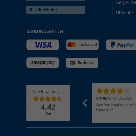
Berger B
Filialfinder
Über uns
ZAHLUNGSARTEN
Eure Bewertungen
Michaela R.
07.08.2026
Martin G.
07.08.2026
Von der Bestellung weg bis zur Bezahlung,
Das Personal ist sehr h
4,42
Lieferung und Qualität hat alles gepasst.
freundlich
Gut
Werde gerne wieder bestellen.