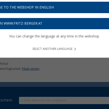
E TO THE WEBSHOP IN ENGLISH
%
ON WWW.FRITZ-BERGER.AT
You can change the language at any time in the webshop.
ad Drytouch pillow
sekissen dunkelblau/gelb
SELECT ANOTHER LANGUAGE
,
€
99
UVP
27,95 €
ferbar
ialverfügbarkeit:
Filiale setzen
schein