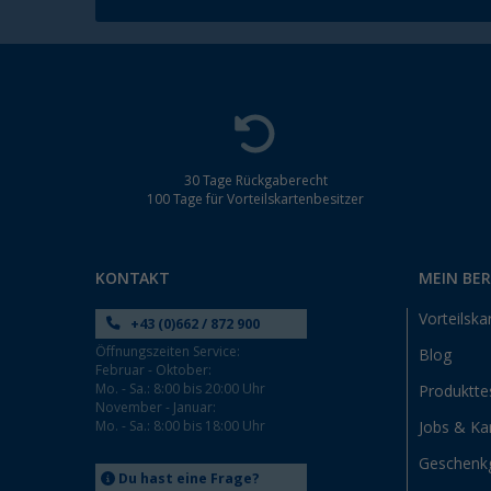
30 Tage Rückgaberecht
100 Tage für Vorteilskartenbesitzer
KONTAKT
MEIN BE
Vorteilska
+43 (0)662 / 872 900
Öffnungszeiten Service:
Blog
Februar - Oktober:
Mo. - Sa.: 8:00 bis 20:00 Uhr
Produktte
November - Januar:
Mo. - Sa.: 8:00 bis 18:00 Uhr
Jobs & Kar
Geschenk
Du hast eine Frage?