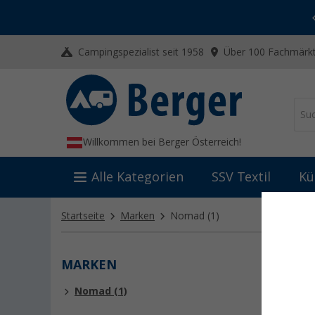
-20% auf Kleidung und Schuhe
Mit dem Aktionscode
20SSV
Campingspezialist seit 1958
Über 100 Fachmärkt
Willkommen bei Berger Österreich!
Alle Kategorien
SSV Textil
Kü
Startseite
Marken
Nomad
(1)
MARKEN
NOM
Nomad (1)