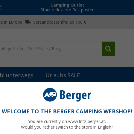
Camping Outlet:
Stark reduzierte Restposten!
e in Europa
Versandkostenfrei ab 100 €
hl unterwegs
Urlaubs SALE
WELCOME TO THE BERGER CAMPING WEBSHOP!
AD
You are currently on www.fritz-berger.at.
Would you rather switch to the store in English?