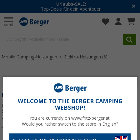
Urlaubs-SALE:
Top-Deals für dein Abenteuer!
Mobile Camping-Heizungen
Elektro-Heizungen
(6)
FILTER ANZEIGEN
ELEKTRO-HEIZUNGEN
WELCOME TO THE BERGER CAMPING
Entdecke leistungsstarke Elektroheizungen für Zelt, Wohnmobil
WEBSHOP!
oder Vorzelt – effizient, mobil und sofort einsatzbereit.
Jetzt mehr
über unsere Kategorie
Elektro-Heizungen
erfahren...
You are currently on www.fritz-berger.at.
Would you rather switch to the store in English?
Sortieren: