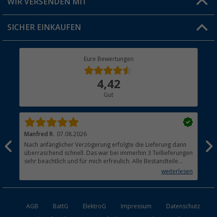
WIR VERSENDEN MIT
Jobs & Karriere
Click & Collect
SICHER EINKAUFEN
Geschenkgutschein
Rücksendung
Berger Bewusst
Eure Bewertungen
Bestellstatus
Über uns
4,42
Hauptkatalog
Gut
Händler werden
Manfred R.
07.08.2026
Han
Nach anfänglicher Verzögerung erfolgte die Lieferung dann
Sen
überraschend schnell. Das war bei immerhin 3 Teillieferungen
Lie
sehr beachtlich und für mich erfreulich. Alle Bestandteile
waren gut verpackt und in Ordnung. Das Gerät (Gasgrill)
weiterlesen
funktioniert bestens
AGB
BattG
ElektroG
Impressum
Datenschutz