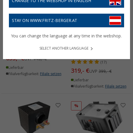
CHANGE TO THE WEBSHOP IN ENGLISH
%
%
STAY ON WWW.FRITZ-BERGER.AT
You can change the language at any time in the webshop.
Truma Eezy
Truma Ultraheat
SELECT ANOTHER LANGUAGE
Elektroheizung 230 V
Zusatzheizung für S 3004
und S 5004
655,- €
UVP
749,- €
(17)
Lieferbar
319,- €
UVP
399,- €
Filialverfügbarkeit:
Filiale setzen
Lieferbar
Filialverfügbarkeit:
Filiale setzen
%