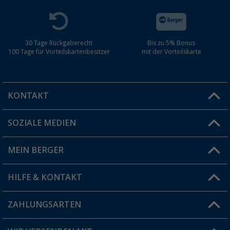
30 Tage Rückgaberecht
Bis zu 5% Bonus
100 Tage für Vorteilskartenbesitzer
mit der Vorteilskarte
KONTAKT
SOZIALE MEDIEN
Du hast eine Frage?
MEIN BERGER
Filiale finden
HILFE & KONTAKT
Vorteilskarte
Blog
ZAHLUNGSARTEN
FAQ & Kontakt
Produkttester
Versandinformationen