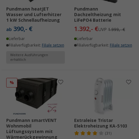
Pundmann heatJET
Pundmann
Wasser und Lufterhitzer
Dachzeltheizung mit
1 kW Schnellaufheizung
LiFePO4 Batterie
390,- €
1.392,- €
ab
UVP
1.999,- €
Lieferbar
Lieferbar
Filialverfügbarkeit:
Filiale setzen
Filialverfügbarkeit:
Filiale setzen
Weitere Ausführungen
erhältlich
%
Pundmann smartVENT
Extraleise Tristar
Wohnmobil
Elektroheizung KA-5103
Lüftungssystem mit
(31)
Wärmerückgewinnung