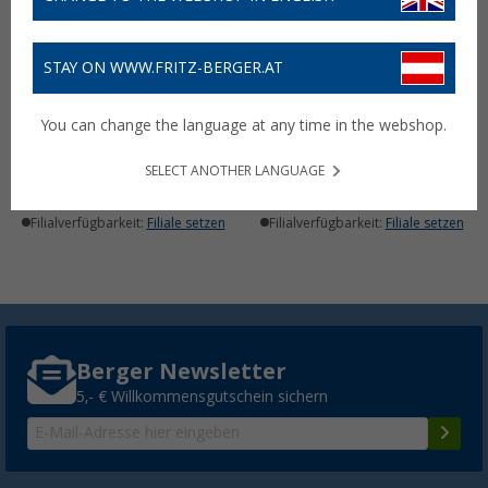
STAY ON WWW.FRITZ-BERGER.AT
Queens Hotelkollektion
Queens Hotelkollektion
Bettdecke 135 x 200 cm
Kopfkissen 40 x 80 cm
You can change the language at any time in the webshop.
Ganzjahresdecke
Polyester-Mikrofaser
29,
€
16,
€
95
95
SELECT ANOTHER LANGUAGE
Lieferbar
Lieferbar
Filialverfügbarkeit:
Filiale setzen
Filialverfügbarkeit:
Filiale setzen
Berger Newsletter
5,- € Willkommensgutschein sichern