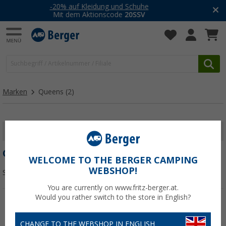
uhe
Camping Outlet:
V
Stark reduzierte Restposten
Marken
Queens
(2)
FILTER ANZEIGEN
QUEENS
WELCOME TO THE BERGER CAMPING
WEBSHOP!
Sortieren:
You are currently on www.fritz-berger.at.
Would you rather switch to the store in English?
CHANGE TO THE WEBSHOP IN ENGLISH