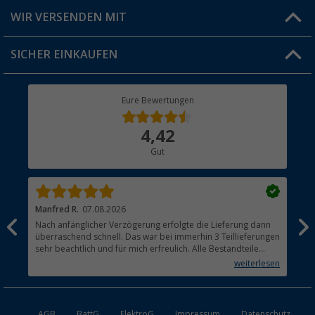
Produkttester
Versandinformationen
WIR VERSENDEN MIT
Jobs & Karriere
Click & Collect
SICHER EINKAUFEN
Geschenkgutschein
Rücksendung
Berger Bewusst
Eure Bewertungen
Bestellstatus
Über uns
4,42
Hauptkatalog
Gut
Händler werden
Manfred R.
07.08.2026
Han
Nach anfänglicher Verzögerung erfolgte die Lieferung dann
Sen
überraschend schnell. Das war bei immerhin 3 Teillieferungen
Lie
sehr beachtlich und für mich erfreulich. Alle Bestandteile
waren gut verpackt und in Ordnung. Das Gerät (Gasgrill)
weiterlesen
funktioniert bestens
AGB
BattG
ElektroG
Impressum
Datenschutz