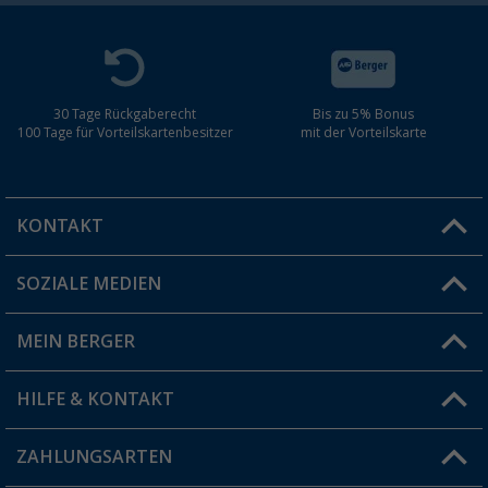
30 Tage Rückgaberecht
Bis zu 5% Bonus
100 Tage für Vorteilskartenbesitzer
mit der Vorteilskarte
KONTAKT
SOZIALE MEDIEN
Du hast eine Frage?
MEIN BERGER
Filiale finden
HILFE & KONTAKT
Vorteilskarte
Blog
ZAHLUNGSARTEN
FAQ & Kontakt