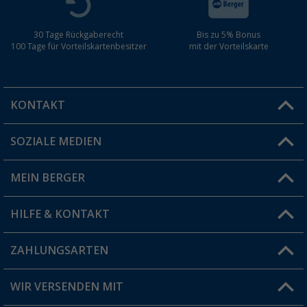
30 Tage Rückgaberecht
Bis zu 5% Bonus
100 Tage für Vorteilskartenbesitzer
mit der Vorteilskarte
KONTAKT
SOZIALE MEDIEN
Du hast eine Frage?
MEIN BERGER
Filiale finden
HILFE & KONTAKT
Vorteilskarte
Blog
ZAHLUNGSARTEN
FAQ & Kontakt
Produkttester
Versandinformationen
WIR VERSENDEN MIT
Jobs & Karriere