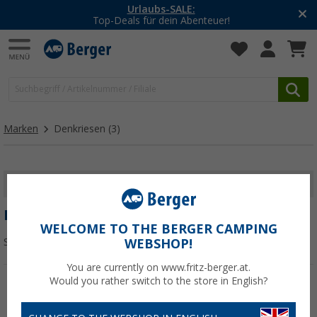
Urlaubs-SALE:
Top-Deals für dein Abenteuer!
Marken
Denkriesen
(3)
FILTER ANZEIGEN
DENKRIESEN
WELCOME TO THE BERGER CAMPING
Sortieren:
WEBSHOP!
You are currently on www.fritz-berger.at.
Would you rather switch to the store in English?
%
%