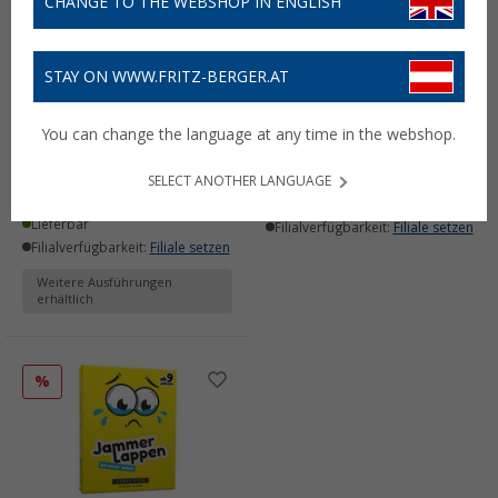
CHANGE TO THE WEBSHOP IN ENGLISH
STAY ON WWW.FRITZ-BERGER.AT
Denkriesen Stadt Land
Denkriesen
Vollpfosten Levels
Zungenbrecher Partyspiel
You can change the language at any time in the webshop.
Kartenspiel 4 Level
Wortspiel ab 9 Jahren
Wortspiel
9,
€
99
UVP
14,99 €
SELECT ANOTHER LANGUAGE
9,
€
99
ab
UVP
14,99 €
Lieferbar
Lieferbar
Filialverfügbarkeit:
Filiale setzen
Filialverfügbarkeit:
Filiale setzen
Weitere Ausführungen
erhältlich
%