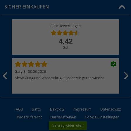
Click & Collect
SICHER EINKAUFEN
Geschenkgutschein
Rücksendung
Berger Bewusst
Eure Bewertungen
Bestellstatus
Über uns
4,42
Hauptkatalog
Gut
Händler werden
Gary S.
08.08.2026
Rol
Abwicklung und Ware sehr gut, jederzeit gerne wieder.
All
AGB
BattG
ElektroG
Impressum
Datenschutz
Widerrufsrecht
Barrierefreiheit
Cookie-Einstellungen
Vertrag widerrufen