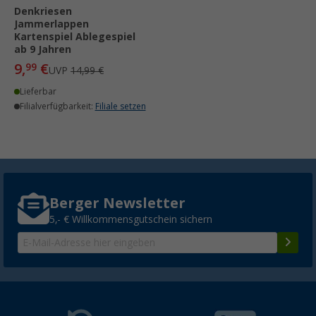
Denkriesen
Jammerlappen
Kartenspiel Ablegespiel
ab 9 Jahren
9,
€
99
UVP
14,99 €
Lieferbar
Filialverfügbarkeit:
Filiale setzen
Berger Newsletter
5,- € Willkommensgutschein sichern