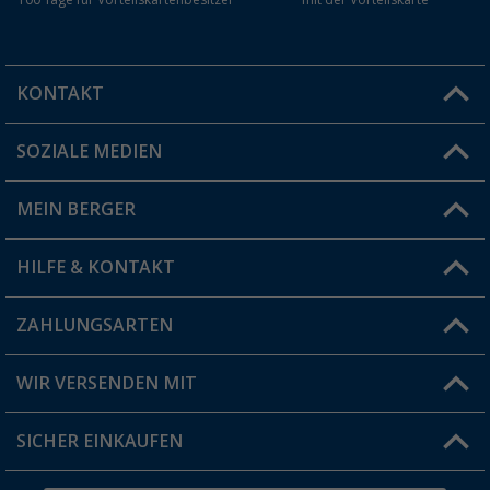
100 Tage für Vorteilskartenbesitzer
mit der Vorteilskarte
KONTAKT
SOZIALE MEDIEN
Du hast eine Frage?
MEIN BERGER
Filiale finden
HILFE & KONTAKT
Vorteilskarte
Blog
ZAHLUNGSARTEN
FAQ & Kontakt
Produkttester
Versandinformationen
WIR VERSENDEN MIT
Jobs & Karriere
Click & Collect
SICHER EINKAUFEN
Geschenkgutschein
Rücksendung