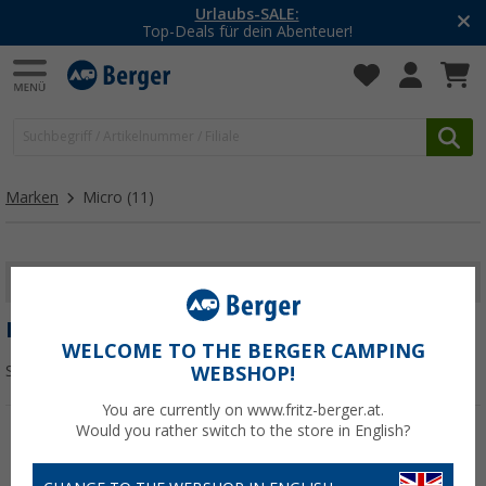
Urlaubs-SALE:
Top-Deals für dein Abenteuer!
Marken
Micro
(11)
FILTER ANZEIGEN
MICRO
WELCOME TO THE BERGER CAMPING
Sortieren:
WEBSHOP!
You are currently on www.fritz-berger.at.
Would you rather switch to the store in English?