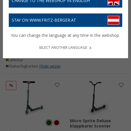
CHANGE TO THE WEBSHOP IN ENGLISH
STAY ON WWW.FRITZ-BERGER.AT
Micro Sprite Suspension
Scooter
You can change the language at any time in the webshop.
Micro Scooter Sprite
159,
€
39
SELECT ANOTHER LANGUAGE
Lieferbar
105,- €
ab
Filialverfügbarkeit:
Filiale setzen
Lieferbar
Filialverfügbarkeit:
Filiale setzen
%
Micro Sprite Deluxe
klappbarer Scooter