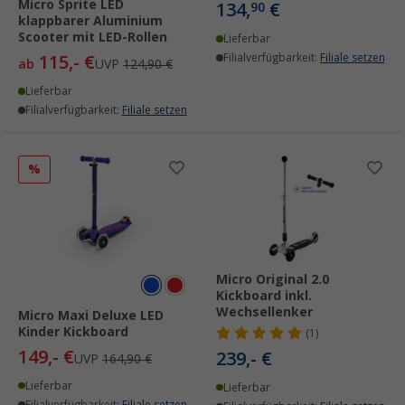
Micro Sprite LED
134,
€
90
klappbarer Aluminium
Scooter mit LED-Rollen
Lieferbar
115,- €
Filialverfügbarkeit:
Filiale setzen
ab
UVP
124,90 €
Lieferbar
Filialverfügbarkeit:
Filiale setzen
%
Micro Original 2.0
Kickboard inkl.
Wechsellenker
Micro Maxi Deluxe LED
Kinder Kickboard
(1)
149,- €
239,- €
UVP
164,90 €
Lieferbar
Lieferbar