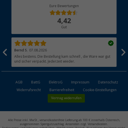
Berger Bewusst
Eure Bewertungen
Bestellstatus
Über uns
4,42
Hauptkatalog
Gut
Händler werden
Bernd S.
07.08.2026
Rol
nd
Alles bestens. Die Bestellung kam schnell , die Ware war gut
Gen
und sicher verpackt. Jederzeit wieder.
AGB
BattG
ElektroG
Impressum
Datenschutz
Widerrufsrecht
Barrierefreiheit
Cookie-Einstellungen
Vertrag widerrufen
Alle Preise inkl. MwSt., versandkostenfreie Lieferung ab 100 € innerhalb Österreich,
ausgenommen Sperrgutzuschlag. Ansonsten zzgl. Versandkosten.