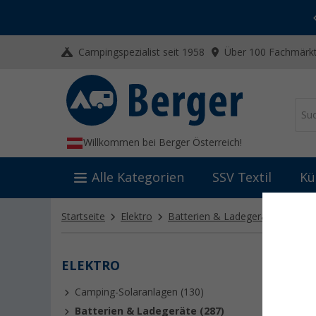
-20% auf Kleidung und Schuhe
Mit dem Aktionscode
20SSV
Campingspezialist seit 1958
Über 100 Fachmärkt
Willkommen bei Berger Österreich!
Alle Kategorien
SSV Textil
Kü
Startseite
Elektro
Batterien & Ladegeräte
Zubeh
ELEKTRO
ZUBE
Camping-Solaranlagen (130)
Batterien & Ladegeräte (287)