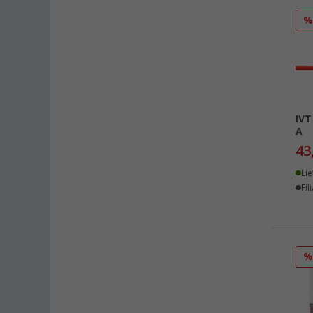
Dettingen unter Teck (7)
Dornbirn (AT) (7)
Eisenach (4)
Ellingen (2)
Erfurt (4)
Eriskirch (10)
IVT
A
Frankfurt am Main (9)
43
Freiburg (5)
Fulda (2)
Lie
Fil
Gera (5)
Gießen (6)
Grafenau (4)
Göttingen (4)
Gütersloh (4)
Hamburg (4)
Hannover (6)