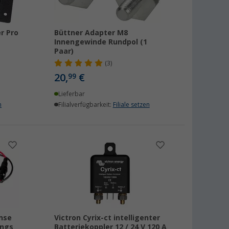
r Pro
Büttner Adapter M8
Innengewinde Rundpol (1
Paar)
(3)
20,
€
99
Lieferbar
n
Filialverfügbarkeit:
Filiale setzen
nse
Victron Cyrix-ct intelligenter
ungs
Batteriekoppler 12 / 24 V 120 A