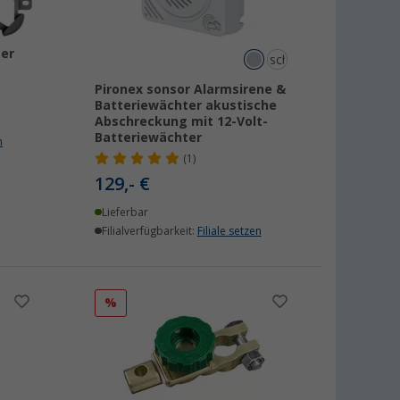
ger
schwarz
Pironex sonsor Alarmsirene &
Batteriewächter akustische
Abschreckung mit 12-Volt-
Batteriewächter
n
(1)
129,- €
Lieferbar
Filialverfügbarkeit:
Filiale setzen
%