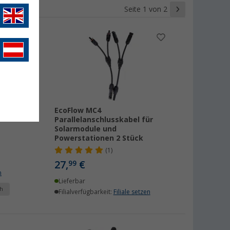
Seite 1 von 2
er
EcoFlow MC4
on
Parallelanschlusskabel für
Solarmodule und
Powerstationen 2 Stück
(1)
27,
€
99
n
Lieferbar
h
Filialverfügbarkeit:
Filiale setzen