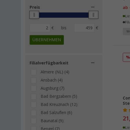
Preis
ab
Lie
Fil
€
bis
€
We
ÜBERNEHMEN
Filialverfügbarkeit
Almere (NL) (4)
Ansbach (4)
Augsburg (7)
Bad Bergzabern (5)
Com
Ste
Bad Kreuznach (12)
Bad Salzuflen (6)
21
Baunatal (9)
Lie
Bengel (7)