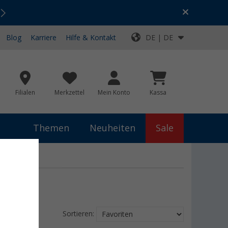
Urlaubs-SALE:
Top-Deals für dein Abenteuer!
Blog
Karriere
Hilfe & Kontakt
DE | DE
Filialen
Merkzettel
Mein Konto
Kassa
Themen
Neuheiten
Sale
Sortieren: