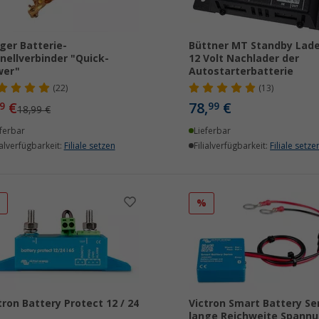
ger Batterie-
Büttner MT Standby Lade
nellverbinder "Quick-
12 Volt Nachlader der
wer"
Autostarterbatterie
(22)
(13)
€
78,
€
9
99
18,99 €
ferbar
Lieferbar
ialverfügbarkeit:
Filiale setzen
Filialverfügbarkeit:
Filiale setze
%
%
tron Battery Protect 12 / 24
Victron Smart Battery Se
lange Reichweite Spann