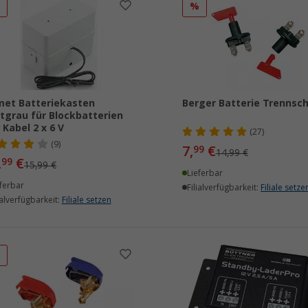
%
%
et Batteriekasten
Berger Batterie Trennsch
htgrau für Blockbatterien
 Kabel 2 x 6 V
(27)
(9)
7,
€
99
14,99 €
,
€
99
15,99 €
Lieferbar
ferbar
Filialverfügbarkeit:
Filiale setze
ialverfügbarkeit:
Filiale setzen
%