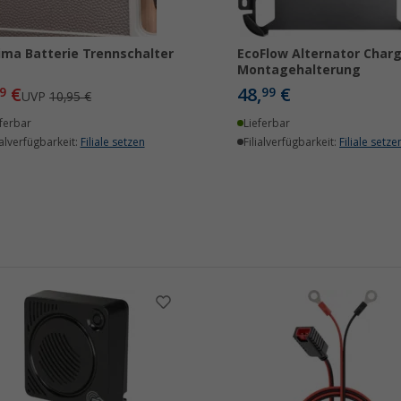
ima Batterie Trennschalter
EcoFlow Alternator Char
Montagehalterung
€
48,
€
9
99
UVP
10,95 €
ferbar
Lieferbar
ialverfügbarkeit:
Filiale setzen
Filialverfügbarkeit:
Filiale setze