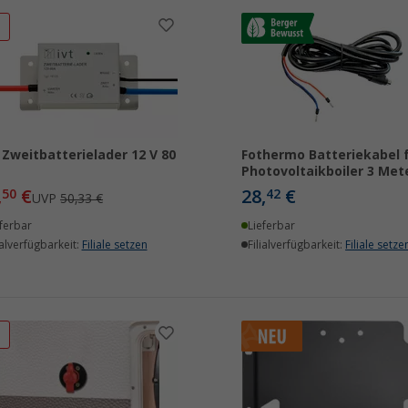
%
 Zweitbatterielader 12 V 80
Fothermo Batteriekabel 
Photovoltaikboiler 3 Met
,
€
28,
€
50
42
UVP
50,33 €
ferbar
Lieferbar
ialverfügbarkeit:
Filiale setzen
Filialverfügbarkeit:
Filiale setze
%