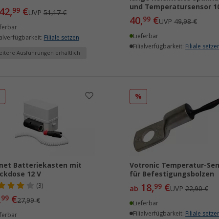
und Temperatursensor 1
42,
€
99
UVP
51,17 €
40,
€
99
UVP
49,98 €
ferbar
Lieferbar
ialverfügbarkeit:
Filiale setzen
Filialverfügbarkeit:
Filiale setze
itere Ausführungen erhältlich
%
%
et Batteriekasten mit
Votronic Temperatur-Sen
ckdose 12 V
für Befestigungsbolzen
18,
€
(3)
99
ab
UVP
22,90 €
,
€
99
27,99 €
Lieferbar
Filialverfügbarkeit:
Filiale setze
ferbar