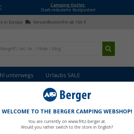
Camping Outlet:
Stark reduzierte Restposten!
e in Europa
Versandkostenfrei ab 100 €
hl unterwegs
Urlaubs SALE
ör Batterien
(52)
WELCOME TO THE BERGER CAMPING WEBSHOP!
HÖR BATTERIEN
You are currently on www.fritz-berger.at.
Would you rather switch to the store in English?