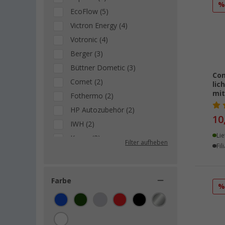
EcoFlow (5)
Victron Energy (4)
Votronic (4)
Berger (3)
Büttner Dometic (3)
Com
Comet (2)
lic
mit
Fothermo (2)
HP Autozubehör (2)
10
IWH (2)
Lie
Kemo (2)
Filter aufheben
Fil
Outchair (2)
Pironex (2)
Absina (1)
Farbe
APA (1)
Calima (1)
Dino Kraftpaket (1)