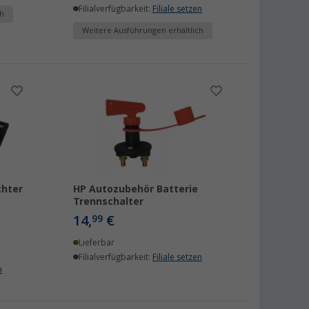
Filialverfügbarkeit:
Filiale setzen
h
Weitere Ausführungen erhältlich
hter
HP Autozubehör Batterie
Trennschalter
14,
€
99
Lieferbar
Filialverfügbarkeit:
Filiale setzen
n