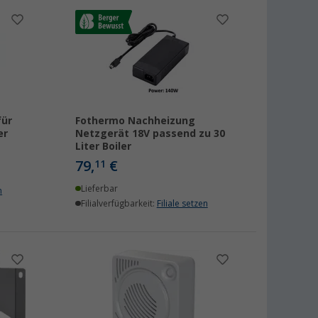
für
Fothermo Nachheizung
er
Netzgerät 18V passend zu 30
Liter Boiler
79,
€
11
Lieferbar
n
Filialverfügbarkeit:
Filiale setzen