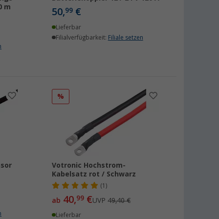
0 m
50,
€
99
Lieferbar
Filialverfügbarkeit:
Filiale setzen
n
%
sor
Votronic Hochstrom-
Kabelsatz rot / Schwarz
(1)
40,
€
99
ab
UVP
49,40 €
n
Lieferbar