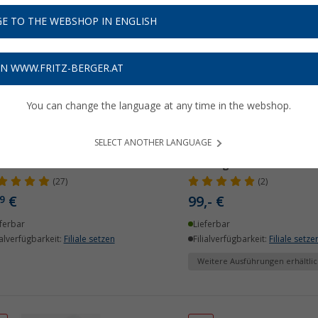
E TO THE WEBSHOP IN ENGLISH
ON WWW.FRITZ-BERGER.AT
You can change the language at any time in the webshop.
SELECT ANOTHER LANGUAGE
ger Batteriepolklemmen
EcoFlow Landstromadapt
für tragbare Powerstati
(27)
(2)
€
99,- €
9
ferbar
Lieferbar
ialverfügbarkeit:
Filiale setzen
Filialverfügbarkeit:
Filiale setze
Weitere Ausführungen erhältlic