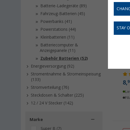
Batterie-Ladegeräte (89)
CHANG
Fahrzeug-Batterien (45)
Powerbanks (41)
STAY 
Powerstations (44)
Kleinbatterien (11)
Batteriecomputer &
Anzeigepanele (11)
Zubehör Batterien (52)
Ber
Energieversorgung (92)
Stromentnahme & Stromeinspeisung
(133)
8,
9
Stromverteilung (76)
Lie
Steckdosen & Schalter (225)
Fil
12 / 24 V Stecker (142)
Marke
Super B (7)