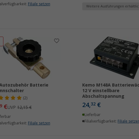
ialverfügbarkeit:
Filiale setzen
Weitere Ausführungen erhältlic
%
Autozubehör Batterie
Kemo M148A Batteriewäc
nnschalter
12 V einstellbare
Abschaltspannung
(2)
24,
€
32
€
9
UVP
12,15 €
Lieferbar
ferbar
Filialverfügbarkeit:
Filiale setze
ialverfügbarkeit:
Filiale setzen