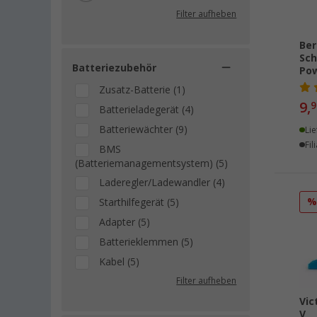
Filter aufheben
Ective (1)
Engel (1)
Ber
IVT (1)
Sch
Batteriezubehör
Po
Jackery (1)
Zusatz-Batterie (1)
Next Level Systems (1)
9,
9
Batterieladegerät (4)
Nigrin (1)
Batteriewächter (9)
Lie
tbs electronics (1)
Fil
BMS
Thetford (1)
(Batteriemanagementsystem) (5)
Laderegler/Ladewandler (4)
Starthilfegerät (5)
Adapter (5)
Batterieklemmen (5)
Kabel (5)
Filter aufheben
Vic
V