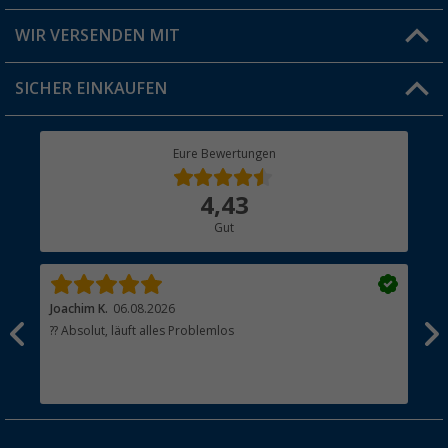
Produkttester
Versandinformationen
WIR VERSENDEN MIT
Jobs & Karriere
Click & Collect
SICHER EINKAUFEN
Geschenkgutschein
Rücksendung
Berger Bewusst
Eure Bewertungen
Bestellstatus
Über uns
4,43
Hauptkatalog
Gut
Händler werden
Joachim K.
06.08.2026
And
l
?? Absolut, läuft alles Problemlos
Sch
he
esen