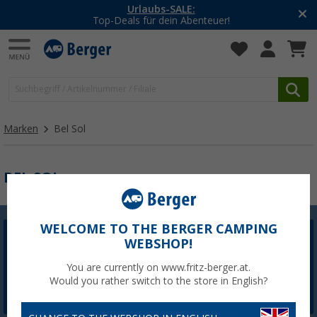
Urlaubs-SALE:
Top-Deals für dein Abenteuer!
Marken
Bel Sol
BEL SOL
WELCOME TO THE BERGER CAMPING
WEBSHOP!
Berger Newsletter
5,- € Willkommensgutschein sichern
You are currently on www.fritz-berger.at.
Would you rather switch to the store in English?