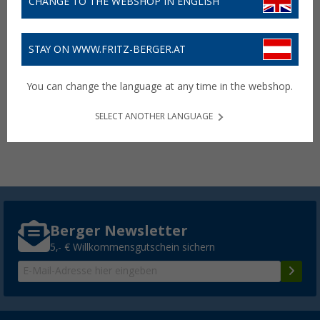
CHANGE TO THE WEBSHOP IN ENGLISH
STAY ON WWW.FRITZ-BERGER.AT
Kidde KFS 500 Flame Out
Feuerlöschspray 500 g
You can change the language at any time in the webshop.
14,
€
99
SELECT ANOTHER LANGUAGE
Lieferbar
Filialverfügbarkeit:
Filiale setzen
Berger Newsletter
5,- € Willkommensgutschein sichern