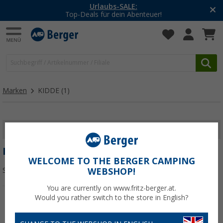
Urlaubs-SALE:
Top-Deals für dein Abenteuer!
Marken
KIDDE
(1)
FILTER ANZEIGEN
KIDDE
WELCOME TO THE BERGER CAMPING
Sortieren:
WEBSHOP!
You are currently on www.fritz-berger.at.
Would you rather switch to the store in English?