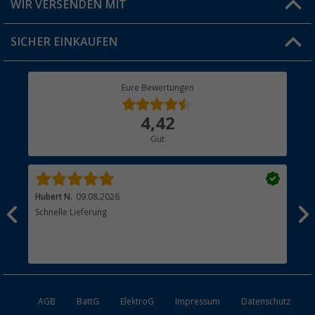
WIR VERSENDEN MIT
Jobs & Karriere
Click & Collect
SICHER EINKAUFEN
Geschenkgutschein
Rücksendung
Berger Bewusst
Eure Bewertungen
Bestellstatus
Über uns
4,42
Hauptkatalog
Gut
Händler werden
Hubert N.
09.08.2026
Kai 
Schnelle Lieferung
Seh
AGB
BattG
ElektroG
Impressum
Datenschutz