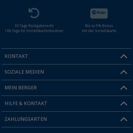
30 Tage Rückgaberecht
Bis zu 5% Bonus
100 Tage für Vorteilskartenbesitzer
mit der Vorteilskarte
KONTAKT
SOZIALE MEDIEN
Du hast eine Frage?
MEIN BERGER
Filiale finden
HILFE & KONTAKT
Vorteilskarte
Blog
ZAHLUNGSARTEN
FAQ & Kontakt
Produkttester
Versandinformationen