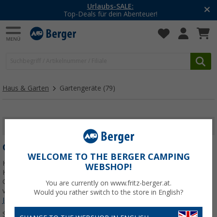
-20% auf Kleidung und Schuhe
Mit dem Aktionscode
20SSV
Haus & Garten
Gartengeräte
(79)
FILTER ANZEIGEN
GARTENGERÄTE
WELCOME TO THE BERGER CAMPING
Hier findest du Gartengeräte und Gartenwerkzeuge namhafter
WEBSHOP!
Hersteller, wie Gardena, Kärcher und Makita. Viele
Gartenwerkzeuge, wie Hochdruckreiniger von Kärcher, lassen sich
You are currently on www.fritz-berger.at.
vielseitig einsetzen. Beispielsweise in der Garage, Werkstatt oder
Would you rather switch to the store in English?
Jetzt mehr über unsere Kategorie
Gartengeräte
erfahren...
Sortieren: