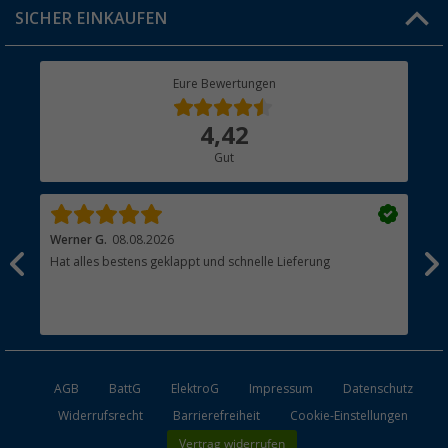
Click & Collect
SICHER EINKAUFEN
Geschenkgutschein
Rücksendung
Berger Bewusst
Eure Bewertungen
Bestellstatus
Über uns
4,42
Hauptkatalog
Gut
Händler werden
Werner G.
08.08.2026
Alb
Hat alles bestens geklappt und schnelle Lieferung
pas
AGB
BattG
ElektroG
Impressum
Datenschutz
Widerrufsrecht
Barrierefreiheit
Cookie-Einstellungen
Vertrag widerrufen