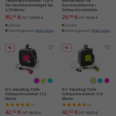
Teleskopstrahlrohr TLA 4
Multibrause für
für Hochdruckreiniger bis
Gartenschläuche /
3,70 Meter
Schlauchtrommeln
95,
€
29,
€
01
99
UVP
139,99 €
UVP
43,29 €
Lieferbar
Lieferbar
Filialverfügbarkeit:
Filiale setzen
Filialverfügbarkeit:
Filiale setzen
%
%
G.F. Aquabag Style
G.F. Aquabag Style
Schlauchtrommel 11,5
Schlauchtrommel 11,5
Meter
Meter
(1)
(1)
42,
€
42,
€
32
32
UVP
46,35 €
UVP
46,35 €