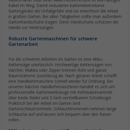
Rasenmäher oder einer Akku-Heckenschere ist kein lästiges
Kabel im Weg. Damit reduzieren batteriebetriebene
Gartengeräte die Unfallgefahr und sie erleichtern die Arbeit
in großen Gärten. Bei allen Tätigkeiten sollte man außerdem
Gartenhandschuhe tragen. Denn Handschuhe schützen die
Hände vor Verletzungen.
Robuste Gartenmaschinen für schwere
Gartenarbeit
Für die schweren Arbeiten im Garten ist eine Akku-
Kettensäge unerlässlich. Hochwertige Kettensägen von
Kärcher, Makita oder Zipper trennen Äste und ganze
Baumstämme zuverlässig ab. Nach getaner Arbeit schafft
eine Handkehrmaschine schnell wieder für Ordnung. Bei
unseren Kärcher Handkehrmaschinen handelt es sich um
professionelle Gartenwerkzeuge mit Kehrwalzenantrieb
über beide Räder und 3-fach verstellbarem Schubbügel.
Praktisch bei der Arbeit im Garten sind
Gartenschlautrommeln. Schlauchtrommeln nehmen lange
Schläuche auf und lassen sich bequem über den Rasen
rollen.