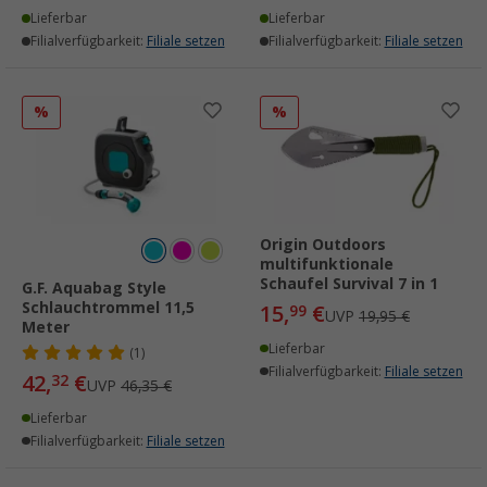
Lieferbar
Lieferbar
Filialverfügbarkeit:
Filiale setzen
Filialverfügbarkeit:
Filiale setzen
%
%
Origin Outdoors
multifunktionale
Schaufel Survival 7 in 1
G.F. Aquabag Style
Schlauchtrommel 11,5
15,
€
99
UVP
19,95 €
Meter
Lieferbar
(1)
Filialverfügbarkeit:
Filiale setzen
42,
€
32
UVP
46,35 €
Lieferbar
Filialverfügbarkeit:
Filiale setzen