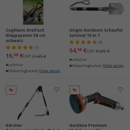
Coghlans Dreifach
Origin Outdoors Schaufel
Klappspaten 58 cm
Survival 10 in 1
schwarz
(3)
(1)
54,
€
58
UVP
64,95 €
16,
€
08
UVP
21,95 €
Lieferbar
Lieferbar
Filialverfügbarkeit:
Filiale setzen
Filialverfügbarkeit:
Filiale setzen
%
%
Kärcher
Gardena Premium