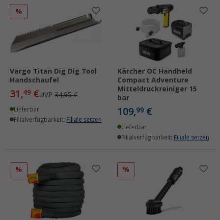
%
Vargo Titan Dig Dig Tool
Kärcher OC Handheld
Handschaufel
Compact Adventure
Mitteldruckreiniger 15
31,
€
49
UVP
34,95 €
bar
109,
€
Lieferbar
99
Filialverfügbarkeit:
Filiale setzen
Lieferbar
Filialverfügbarkeit:
Filiale setzen
%
%