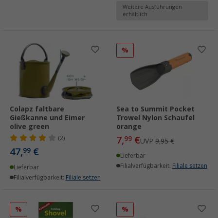
Weitere Ausführungen
erhältlich
%
Colapz faltbare
Sea to Summit Pocket
Gießkanne und Eimer
Trowel Nylon Schaufel
olive green
orange
7,
€
(2)
99
UVP
9,95 €
47,
€
99
Lieferbar
Filialverfügbarkeit:
Filiale setzen
Lieferbar
Filialverfügbarkeit:
Filiale setzen
%
%