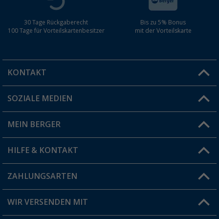
30 Tage Rückgaberecht
Bis zu 5% Bonus
100 Tage für Vorteilskartenbesitzer
mit der Vorteilskarte
KONTAKT
SOZIALE MEDIEN
Du hast eine Frage?
MEIN BERGER
Filiale finden
HILFE & KONTAKT
Vorteilskarte
Blog
ZAHLUNGSARTEN
FAQ & Kontakt
Produkttester
Versandinformationen
WIR VERSENDEN MIT
Jobs & Karriere