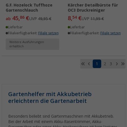
G.F. Hozelock Tuffhoze
Kärcher Detailbürste für
Gartenschlauch
OC3 Druckreiniger
45,
€
8,
€
86
54
ab
UVP
49,95 €
UVP
11,99 €
Lieferbar
Lieferbar
Filialverfügbarkeit:
Filiale setzen
Filialverfügbarkeit:
Filiale setzen
Weitere Ausführungen
erhältlich
1
2
3
Gartenhelfer mit Akkubetrieb
erleichtern die Gartenarbeit
Besonders beliebt sind Gartenmaschinen mit Akkubetrieb.
Bei der Arbeit mit einem Akku-Rasentrimmer, Akku-