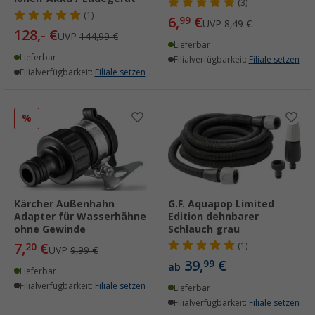
(3)
(1)
6,
€
99
UVP
8,49 €
128,- €
UVP
144,99 €
Lieferbar
Lieferbar
Filialverfügbarkeit:
Filiale setzen
Filialverfügbarkeit:
Filiale setzen
%
Kärcher Außenhahn
G.F. Aquapop Limited
Adapter für Wasserhähne
Edition dehnbarer
ohne Gewinde
Schlauch grau
7,
€
20
(1)
UVP
9,99 €
39,
€
99
ab
Lieferbar
Filialverfügbarkeit:
Filiale setzen
Lieferbar
Filialverfügbarkeit:
Filiale setzen