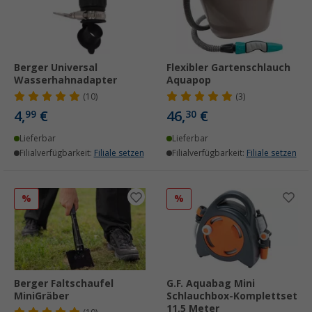
Berger Universal
Flexibler Gartenschlauch
Wasserhahnadapter
Aquapop
(10)
(3)
4,
€
46,
€
99
30
Lieferbar
Lieferbar
Filialverfügbarkeit:
Filiale setzen
Filialverfügbarkeit:
Filiale setzen
%
%
Berger Faltschaufel
G.F. Aquabag Mini
MiniGräber
Schlauchbox-Komplettset
11,5 Meter