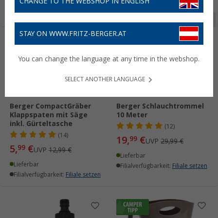
CHANGE TO THE WEBSHOP IN ENGLISH
Seite 1 von 3
STAY ON WWW.FRITZ-BERGER.AT
%
%
You can change the language at any time in the webshop.
SELECT ANOTHER LANGUAGE
Berger CompactGräber
Berger Schlauchtrommel
Klappspaten mit Säge
10 Meter
inkl. Gürteltasche
(12)
(14)
19,
€
99
UVP
29,99 €
5,
€
99
UVP
12,99 €
Lieferbar
Lieferbar
Filialverfügbarkeit:
Filiale setzen
Filialverfügbarkeit:
Filiale setzen