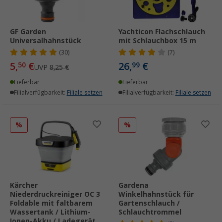
GF Garden
Yachticon Flachschlauch
Universalhahnstück
mit Schlauchbox 15 m
(30)
(7)
5,
€
26,
€
50
99
UVP
8,25 €
Lieferbar
Lieferbar
Filialverfügbarkeit:
Filiale setzen
Filialverfügbarkeit:
Filiale setzen
%
%
Kärcher
Gardena
Niederdruckreiniger OC 3
Winkelhahnstück für
Foldable mit faltbarem
Gartenschlauch /
Wassertank / Lithium-
Schlauchtrommel
Ionen-Akku / Ladegerät