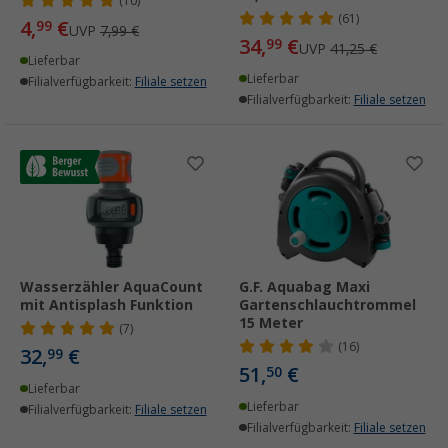
(10)
(61)
4,
€
99
UVP
7,99 €
34,
€
99
UVP
41,25 €
Lieferbar
Lieferbar
Filialverfügbarkeit:
Filiale setzen
Filialverfügbarkeit:
Filiale setzen
Wasserzähler AquaCount
G.F. Aquabag Maxi
mit Antisplash Funktion
Gartenschlauchtrommel
15 Meter
(7)
(16)
32,
€
99
51,
€
50
Lieferbar
Lieferbar
Filialverfügbarkeit:
Filiale setzen
Filialverfügbarkeit:
Filiale setzen