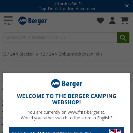
-20% auf Kleidung und Schuhe
Mit dem Aktionscode
20SSV
12 / 24 V Stecker
12 / 24 V Einbausteckdosen
(69)
FILTER ANZEIGEN
12 / 24 V EINBAUSTECKDOSEN
WELCOME TO THE BERGER CAMPING
Willkommen bei Fritz Berger - deiner Quelle für hochwertige 12V
WEBSHOP!
Einbausteckdosen und Zubehör! Entdecke eine Vielzahl von
Produkten, die speziell für Camper, Wohnmobile und Reisemobile
You are currently on www.fritz-berger.at.
entwickelt wurden. Mit unseren zuverlässigen und
Jetzt mehr über
Would you rather switch to the store in English?
unsere Kategorie
12 / 24 V Einbausteckdosen
erfahren...
Sortieren: