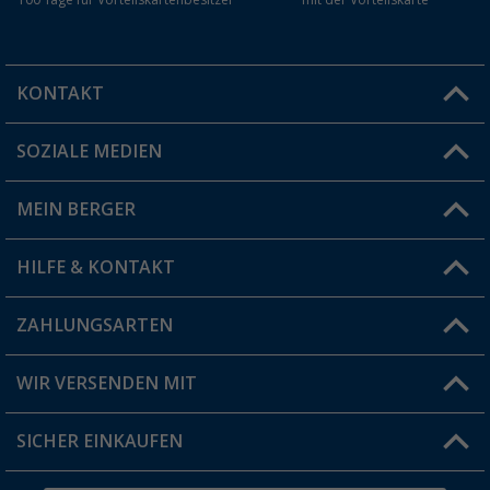
100 Tage für Vorteilskartenbesitzer
mit der Vorteilskarte
KONTAKT
SOZIALE MEDIEN
Du hast eine Frage?
MEIN BERGER
Filiale finden
HILFE & KONTAKT
Vorteilskarte
Blog
ZAHLUNGSARTEN
FAQ & Kontakt
Produkttester
Versandinformationen
WIR VERSENDEN MIT
Jobs & Karriere
Click & Collect
SICHER EINKAUFEN
Geschenkgutschein
Rücksendung