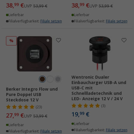
38,
€
38,
€
99
99
UVP
53,99 €
UVP
53,99 €
Lieferbar
Lieferbar
Filialverfügbarkeit:
Filiale setzen
Filialverfügbarkeit:
Filiale setzen
%
Wentronic Dualer
Einbaucharger USB-A und
USB-C mit
Berker Integro Flow und
Schnellladetechnik und
Pure Doppel USB
LED- Anzeige 12 V / 24 V
Steckdose 12 V
(3)
(23)
19,
€
99
27,
€
99
UVP
53,99 €
Lieferbar
Lieferbar
Filialverfügbarkeit:
Filiale setzen
Filialverfügbarkeit:
Filiale setzen