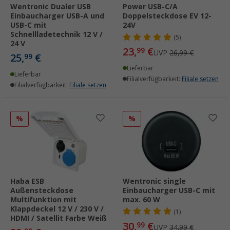
Wentronic Dualer USB
Power USB-C/A
Einbaucharger USB-A und
Doppelsteckdose EV 12-
USB-C mit
24V
Schnellladetechnik 12 V /
(5)
24 V
23,
€
99
UVP
26,99 €
25,
€
99
Lieferbar
Lieferbar
Filialverfügbarkeit:
Filiale setzen
Filialverfügbarkeit:
Filiale setzen
%
%
Haba ESB
Wentronic single
Außensteckdose
Einbaucharger USB-C mit
Multifunktion mit
max. 60 W
Klappdeckel 12 V / 230 V /
(1)
HDMI / Satellit Farbe Weiß
30,
€
99
UVP
34,99 €