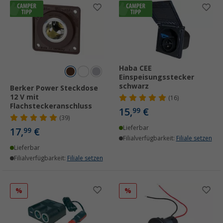
Haba CEE
Einspeisungsstecker
schwarz
Berker Power Steckdose
12 V mit
(16)
Flachsteckeranschluss
15,
€
99
(39)
Lieferbar
17,
€
99
Filialverfügbarkeit:
Filiale setzen
Lieferbar
Filialverfügbarkeit:
Filiale setzen
%
%