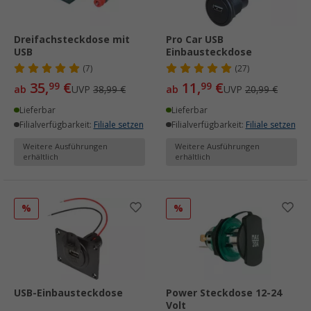
Dreifachsteckdose mit
Pro Car USB
USB
Einbausteckdose
(7)
(27)
35,
€
11,
€
99
99
ab
UVP
38,99 €
ab
UVP
20,99 €
Lieferbar
Lieferbar
Filialverfügbarkeit:
Filiale setzen
Filialverfügbarkeit:
Filiale setzen
Weitere Ausführungen
Weitere Ausführungen
erhältlich
erhältlich
%
%
USB-Einbausteckdose
Power Steckdose 12-24
Volt