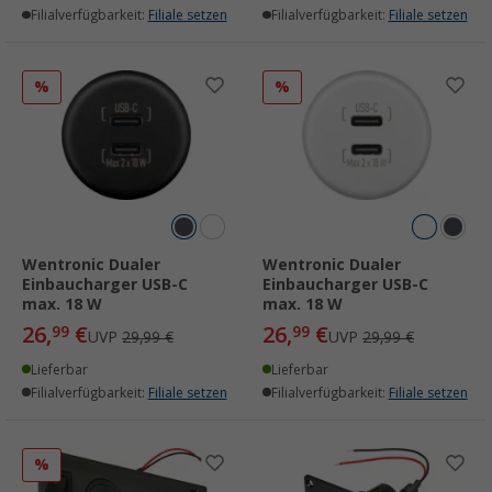
Filialverfügbarkeit:
Filiale setzen
Filialverfügbarkeit:
Filiale setzen
%
%
Wentronic Dualer
Wentronic Dualer
Einbaucharger USB-C
Einbaucharger USB-C
max. 18 W
max. 18 W
26,
€
26,
€
99
99
UVP
29,99 €
UVP
29,99 €
Lieferbar
Lieferbar
Filialverfügbarkeit:
Filiale setzen
Filialverfügbarkeit:
Filiale setzen
%