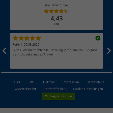
Berger Bewusst
Eure Bewertungen
Bestellstatus
Über uns
4,43
Hauptkatalog
Gut
Händler werden
Peter J.
06.08.2026
Th
Gutes Sortiment, schnelle Lieferung, problemlose Rückgabe
Top
bei nicht gefallen des Artikel.
der
esen
AGB
BattG
ElektroG
Impressum
Datenschutz
Widerrufsrecht
Barrierefreiheit
Cookie-Einstellungen
Vertrag widerrufen