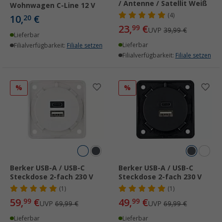
/ Antenne / Satellit Weiß
Wohnwagen C-Line 12 V
(4)
10,
€
20
23,
€
99
UVP
39,99 €
Lieferbar
Lieferbar
Filialverfügbarkeit:
Filiale setzen
Filialverfügbarkeit:
Filiale setzen
%
%
Berker USB-A / USB-C
Berker USB-A / USB-C
Steckdose 2-fach 230 V
Steckdose 2-fach 230 V
(1)
(1)
59,
€
49,
€
99
99
UVP
69,99 €
UVP
69,99 €
Lieferbar
Lieferbar