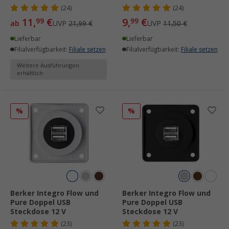
(24)
(24)
11,
€
9,
€
99
99
ab
UVP
21,99 €
UVP
11,50 €
Lieferbar
Lieferbar
Filialverfügbarkeit:
Filiale setzen
Filialverfügbarkeit:
Filiale setzen
Weitere Ausführungen
erhältlich
%
%
Berker Integro Flow und
Berker Integro Flow und
Pure Doppel USB
Pure Doppel USB
Steckdose 12 V
Steckdose 12 V
(23)
(23)