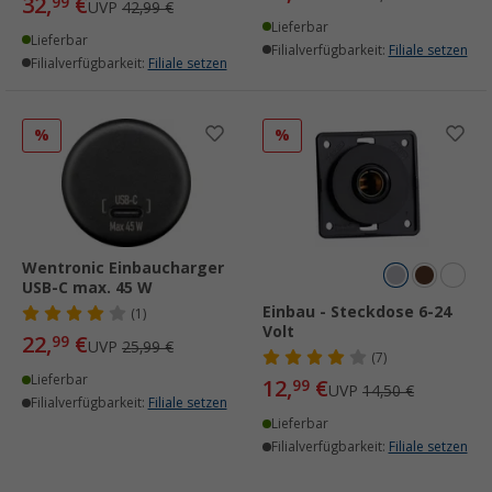
32,
€
99
UVP
42,99 €
Lieferbar
Lieferbar
Filialverfügbarkeit:
Filiale setzen
Filialverfügbarkeit:
Filiale setzen
%
%
Wentronic Einbaucharger
USB-C max. 45 W
Einbau - Steckdose 6-24
(1)
Volt
22,
€
99
UVP
25,99 €
(7)
Lieferbar
12,
€
99
UVP
14,50 €
Filialverfügbarkeit:
Filiale setzen
Lieferbar
Filialverfügbarkeit:
Filiale setzen