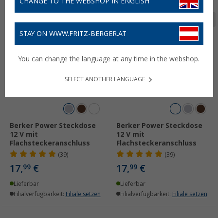
CHANGE TO THE WEBSHOP IN ENGLISH
Seite 1 von 3
STAY ON WWW.FRITZ-BERGER.AT
You can change the language at any time in the webshop.
SELECT ANOTHER LANGUAGE
Berker Power Steckdose
Berker Power Steckdose
12 V mit
12 V mit
Flachsteckeranschluss
Flachsteckeranschluss
(39)
(39)
17,
€
17,
€
99
99
Lieferbar
Lieferbar
Filialverfügbarkeit:
Filiale setzen
Filialverfügbarkeit:
Filiale setzen