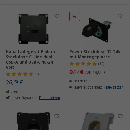
%
Haba Ladegerät Einbau
Power Steckdose 12-24V
Steckdose C-Line dual
mit Montageplatte
USB-A und USB-C 10-24
(39)
Volt
9,
€
99
UVP
13,99 €
(1)
26,
€
75
Lieferbar
Filialverfügbarkeit:
Filiale setzen
Lieferbar
Filialverfügbarkeit:
Filiale setzen