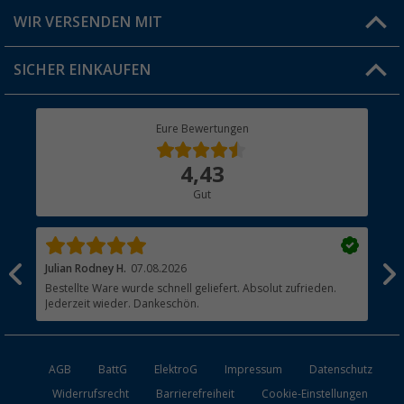
Produkttester
Versandinformationen
WIR VERSENDEN MIT
Jobs & Karriere
Click & Collect
SICHER EINKAUFEN
Geschenkgutschein
Rücksendung
Berger Bewusst
Eure Bewertungen
Bestellstatus
Über uns
4,43
Hauptkatalog
Gut
Händler werden
Julian Rodney H.
07.08.2026
Joa
Bestellte Ware wurde schnell geliefert. Absolut zufrieden.
?? 
Jederzeit wieder. Dankeschön.
AGB
BattG
ElektroG
Impressum
Datenschutz
Widerrufsrecht
Barrierefreiheit
Cookie-Einstellungen