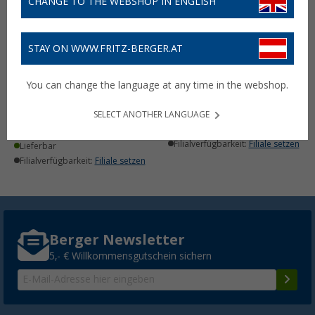
CHANGE TO THE WEBSHOP IN ENGLISH
STAY ON WWW.FRITZ-BERGER.AT
Hanwag Torsby SF Extra
Hanwag Torsby SF Extra
GTX Herren
GTX Damen
You can change the language at any time in the webshop.
Wanderstiefel
Wanderschuhe
149,
€
(1)
95
UVP
240,- €
SELECT ANOTHER LANGUAGE
149,
€
95
UVP
240,- €
Lieferbar
Filialverfügbarkeit:
Filiale setzen
Lieferbar
Filialverfügbarkeit:
Filiale setzen
Berger Newsletter
5,- € Willkommensgutschein sichern