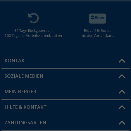
30 Tage Rückgaberecht
Bis zu 5% Bonus
100 Tage für Vorteilskartenbesitzer
mit der Vorteilskarte
KONTAKT
SOZIALE MEDIEN
Du hast eine Frage?
MEIN BERGER
Filiale finden
HILFE & KONTAKT
Vorteilskarte
Blog
ZAHLUNGSARTEN
FAQ & Kontakt