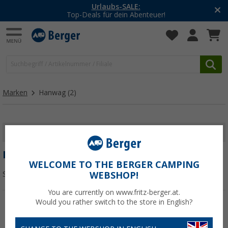
Urlaubs-SALE:
Top-Deals für dein Abenteuer!
Marken
Hanwag
(2)
FILTER ANZEIGEN
HANWAG
WELCOME TO THE BERGER CAMPING
Sortieren:
WEBSHOP!
You are currently on www.fritz-berger.at.
Would you rather switch to the store in English?
%
%