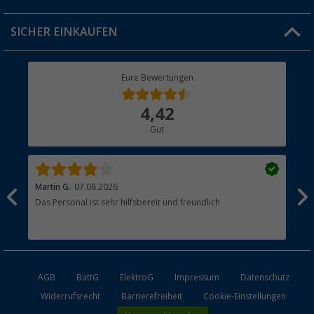
Jobs & Karriere
Click & Collect
SICHER EINKAUFEN
Geschenkgutschein
Rücksendung
Berger Bewusst
Eure Bewertungen
Bestellstatus
Über uns
4,42
Hauptkatalog
Gut
Händler werden
Martin G.
07.08.2026
Jue
Das Personal ist sehr hilfsbereit und freundlich
Per
AGB
BattG
ElektroG
Impressum
Datenschutz
Widerrufsrecht
Barrierefreiheit
Cookie-Einstellungen