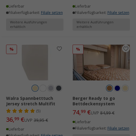
Lieferbar
Lieferbar
Filialverfügbarkeit:
Filiale setzen
Filialverfügbarkeit:
Filiale setzen
Weitere Ausführungen
Weitere Ausführungen
erhältlich
erhältlich
%
%
Walra Spannbetttuch
Berger Ready to go
Jersey stretch Multifit
Bettdeckensystem
74,
€
(5)
99
UVP
84,99 €
36,
€
99
UVP
39,95 €
Lieferbar
Filialverfügbarkeit:
Filiale setzen
Lieferbar
Filialverfügbarkeit:
Filiale setzen