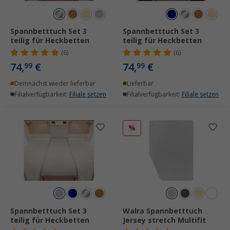
Spannbetttuch Set 3
Spannbetttuch Set 3
teilig für Heckbetten
teilig für Heckbetten
(6)
(6)
74,
€
74,
€
99
99
Demnächst wieder lieferbar
Lieferbar
Filialverfügbarkeit:
Filiale setzen
Filialverfügbarkeit:
Filiale setzen
%
Spannbetttuch Set 3
Walra Spannbetttuch
teilig für Heckbetten
Jersey stretch Multifit