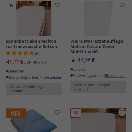
%
Spannbettlaken Molton
Walra Matratzenauflage
für französische Betten
Molton Cotton Cover
Multifit weiß
(2)
44,
€
99
41,
€
ab
15
UVP
49,95 €
Lieferbar
Lieferbar
Filialverfügbarkeit:
Filiale setzen
Filialverfügbarkeit:
Filiale setzen
Weitere Ausführungen
Weitere Ausführungen
erhältlich
erhältlich
%