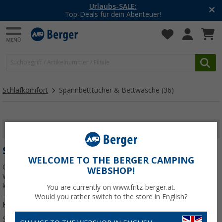
-20% auf Kleidung und Schuhe
Mit dem Aktionscode
20SSV
Schlafkomfort
Spannbetttücher & Bettwäsche
(36)
FILTER ANZEIGEN
SPANNBETTTÜCHER & BETTWÄSCHE
WELCOME TO THE BERGER CAMPING
Guter Schlaf beginnt mit der richtigen Bettwäsche – auch im
WEBSHOP!
Wohnmobil. Ob Spannbettlaken fürs Alkovenbett oder Bezüge für
kalte Nächte: Hier findest du passgenaue Wäsche fürs Camperbett
You are currently on www.fritz-berger.at.
– für jede Jahreszeit und jeden Grundriss.
Jetzt mehr über unsere
Would you rather switch to the store in English?
Kategorie
Spannbetttücher & Bettwäsche
erfahren...
Sortieren: