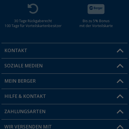
30 Tage Rückgaberecht
Bis zu 5% Bonus
100 Tage für Vorteilskartenbesitzer
mit der Vorteilskarte
KONTAKT
SOZIALE MEDIEN
Du hast eine Frage?
MEIN BERGER
Filiale finden
HILFE & KONTAKT
Vorteilskarte
Blog
ZAHLUNGSARTEN
FAQ & Kontakt
Produkttester
Versandinformationen
WIR VERSENDEN MIT