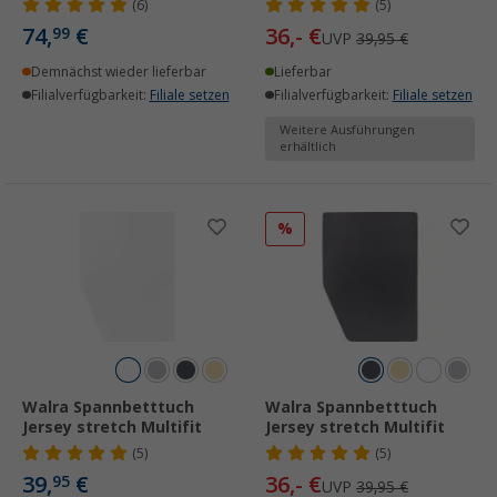
(6)
(5)
74,
€
36,- €
99
UVP
39,95 €
Demnächst wieder lieferbar
Lieferbar
Filialverfügbarkeit:
Filiale setzen
Filialverfügbarkeit:
Filiale setzen
Weitere Ausführungen
erhältlich
%
Walra Spannbetttuch
Walra Spannbetttuch
Jersey stretch Multifit
Jersey stretch Multifit
(5)
(5)
39,
€
36,- €
95
UVP
39,95 €