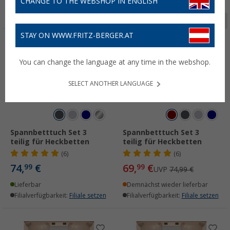
CHANGE TO THE WEBSHOP IN ENGLISH
Seite 1 von 2
STAY ON WWW.FRITZ-BERGER.AT
%
You can change the language at any time in the webshop.
SELECT ANOTHER LANGUAGE
Spannbetttuch Set 3
Spannbetttuch Set 3
teilig für Heckbetten
teilig für Heckbetten
(6)
(6)
74,
€
69,
€
99
99
UVP
74,99 €
Lieferbar
Demnächst wieder lieferbar
Filialverfügbarkeit:
Filiale setzen
Filialverfügbarkeit:
Filiale setzen