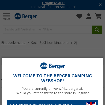
Urlaubs-SALE:
Top-Deals für dein Abenteuer!
Einbauelemente
Koch-Spül-Kombinationen
(12)
FILTER ANZEIGEN
KOCH-SPÜL-KOMBINATIONEN
WELCOME TO THE BERGER CAMPING
Sortieren:
WEBSHOP!
You are currently on www.fritz-berger.at.
Would you rather switch to the store in English?
%
%