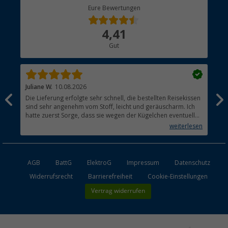
Berger Bewusst
Eure Bewertungen
Bestellstatus
Über uns
4,41
Hauptkatalog
Gut
Händler werden
Juliane W.
10.08.2026
Brit
Die Lieferung erfolgte sehr schnell, die bestellten Reisekissen
Pro
sind sehr angenehm vom Stoff, leicht und geräuscharm. Ich
hatte zuerst Sorge, dass sie wegen der Kügelchen eventuell
rascheln könnten. Ich kann den Shop nur weiterempfehlen,
weiterlesen
tip-top!
AGB
BattG
ElektroG
Impressum
Datenschutz
Widerrufsrecht
Barrierefreiheit
Cookie-Einstellungen
Vertrag widerrufen