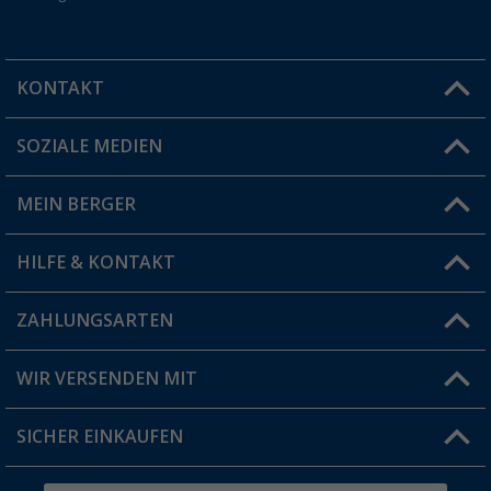
KONTAKT
SOZIALE MEDIEN
Du hast eine Frage?
MEIN BERGER
Filiale finden
HILFE & KONTAKT
Vorteilskarte
Blog
ZAHLUNGSARTEN
FAQ & Kontakt
Produkttester
Versandinformationen
WIR VERSENDEN MIT
Jobs & Karriere
Click & Collect
SICHER EINKAUFEN
Geschenkgutschein
Rücksendung