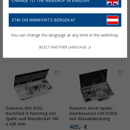
CHANGE TO THE WEBSHOP IN ENGLISH
STAY ON WWW.FRITZ-BERGER.AT
Dometic Koch-Spüle-
Dometic Kochfeld-Spüle-
Kombination CVC1700G
Kombination CVC1700
You can change the language at any time in the webshop.
459,- €
369,- €
UVP
545,- €
UVP
450,- €
SELECT ANOTHER LANGUAGE
Lieferbar
Lieferbar
Filialverfügbarkeit:
Filiale setzen
Filialverfügbarkeit:
Filiale setzen
Dometic MO 9722
Dometic Koch-Spüle-
Kochfeld 2-flammig mit
Kombination CVC1525G
Spüle und Glasdeckel 760
mit Glasabdeckung
x 325 mm
405,- €