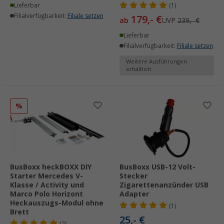
Lieferbar
(1)
Filialverfügbarkeit:
Filiale setzen
179,- €
ab
UVP
239,- €
Lieferbar
Filialverfügbarkeit:
Filiale setzen
Weitere Ausführungen
erhältlich
%
BusBoxx heckBOXX DIY
BusBoxx USB-12 Volt-
Starter Mercedes V-
Stecker
Klasse / Activity und
Zigarettenanzünder USB
Marco Polo Horizont
Adapter
Heckauszugs-Modul ohne
(1)
Brett
25,- €
(2)