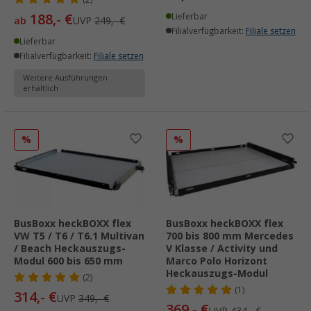
188,- €
Lieferbar
ab
UVP
249,- €
Filialverfügbarkeit:
Filiale setzen
Lieferbar
Filialverfügbarkeit:
Filiale setzen
Weitere Ausführungen
erhältlich
%
%
BusBoxx heckBOXX flex
BusBoxx heckBOXX flex
VW T5 / T6 / T6.1 Multivan
700 bis 800 mm Mercedes
/ Beach Heckauszugs-
V Klasse / Activity und
Modul 600 bis 650 mm
Marco Polo Horizont
Heckauszugs-Modul
(2)
(1)
314,- €
UVP
349,- €
369,- €