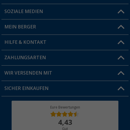
SOZIALE MEDIEN
Du hast eine Frage?
MEIN BERGER
Filiale finden
HILFE & KONTAKT
Vorteilskarte
Blog
ZAHLUNGSARTEN
FAQ & Kontakt
Produkttester
Versandinformationen
WIR VERSENDEN MIT
Jobs & Karriere
Click & Collect
SICHER EINKAUFEN
Geschenkgutschein
Rücksendung
Berger Bewusst
Eure Bewertungen
Bestellstatus
Über uns
4,43
Hauptkatalog
Gut