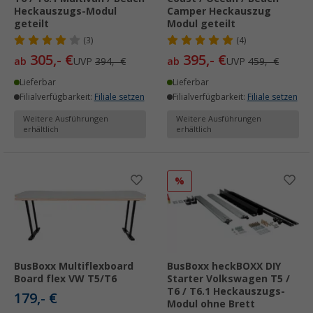
Heckauszugs-Modul
Camper Heckauszug
geteilt
Modul geteilt
(3)
(4)
305,- €
395,- €
ab
UVP
394,- €
ab
UVP
459,- €
Lieferbar
Lieferbar
Filialverfügbarkeit:
Filiale setzen
Filialverfügbarkeit:
Filiale setzen
Weitere Ausführungen
Weitere Ausführungen
erhältlich
erhältlich
%
BusBoxx Multiflexboard
BusBoxx heckBOXX DIY
Board flex VW T5/T6
Starter Volkswagen T5 /
T6 / T6.1 Heckauszugs-
179,- €
Modul ohne Brett