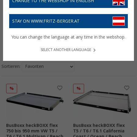
CHANGE TO THE WEBSHOP IN ENGLISH
STAY ON WWW.FRITZ-BERGER.AT
You can change the language at any time in the webshop.
Energie
Exterieur
Interieur
Lifestyle
SELECT ANOTHER LANGUAGE
Sortieren:
%
%
BusBoxx heckBOXX flex
BusBoxx heckBOXX flex
750 bis 950 mm VW T5 /
T5 / T6 / T6.1 California
T6 / T6.1 Multivan / Beach
Coast / Ocean / Beach