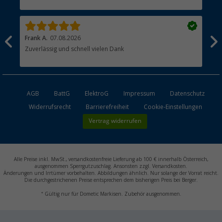
Händler werden
Frank A.
07.08.2026
Dan
Zuverlässig und schnell vielen Dank
Küh
AGB
BattG
ElektroG
Impressum
Datenschutz
Widerrufsrecht
Barrierefreiheit
Cookie-Einstellungen
Vertrag widerrufen
Alle Preise inkl. MwSt., versandkostenfreie Lieferung ab 100 € innerhalb Österreich,
ausgenommen Sperrgutzuschlag. Ansonsten zzgl. Versandkosten.
Änderungen und Irrtümer vorbehalten. Abbildungen ähnlich. Nur solange der Vorrat reicht.
Die durchgestrichenen Preise entsprechen dem bisherigen Preis bei Berger.
*
Gültig nur für Dometic Markisen. Zubehör ausgenommen.