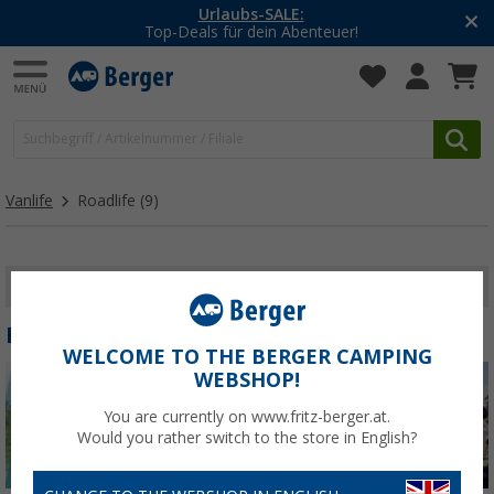
Urlaubs-SALE:
Top-Deals für dein Abenteuer!
Vanlife
Roadlife
(9)
FILTER ANZEIGEN
ROADLIFE
WELCOME TO THE BERGER CAMPING
WEBSHOP!
You are currently on www.fritz-berger.at.
Would you rather switch to the store in English?