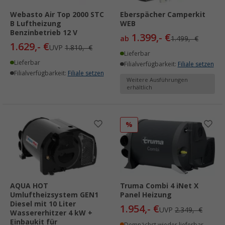
Webasto Air Top 2000 STC
Eberspächer Camperkit
B Luftheizung
WEB
Benzinbetrieb 12 V
1.399,- €
ab
1.499,- €
1.629,- €
UVP
1.810,- €
Lieferbar
Lieferbar
Filialverfügbarkeit:
Filiale setzen
Filialverfügbarkeit:
Filiale setzen
Weitere Ausführungen
erhältlich
%
AQUA HOT
Truma Combi 4 iNet X
Umluftheizsystem GEN1
Panel Heizung
Diesel mit 10 Liter
1.954,- €
UVP
2.349,- €
Wassererhitzer 4 kW +
Einbaukit für
Demnächst wieder lieferbar