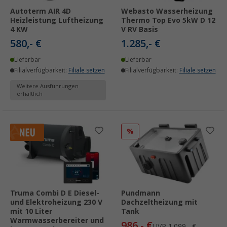
Autoterm AIR 4D
Webasto Wasserheizung
Heizleistung Luftheizung
Thermo Top Evo 5kW D 12
4 KW
V RV Basis
580,- €
1.285,- €
Lieferbar
Lieferbar
Filialverfügbarkeit:
Filiale setzen
Filialverfügbarkeit:
Filiale setzen
Weitere Ausführungen
erhältlich
%
Truma Combi D E Diesel-
Pundmann
und Elektroheizung 230 V
Dachzeltheizung mit
mit 10 Liter
Tank
Warmwasserbereiter und
986,- €
UVP
1.099,- €