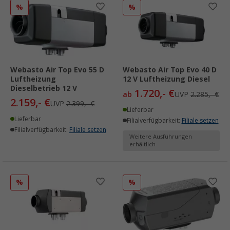
%
%
Webasto Air Top Evo 55 D
Webasto Air Top Evo 40 D
Luftheizung
12 V Luftheizung Diesel
Dieselbetrieb 12 V
1.720,- €
ab
UVP
2.285,- €
2.159,- €
UVP
2.399,- €
Lieferbar
Lieferbar
Filialverfügbarkeit:
Filiale setzen
Filialverfügbarkeit:
Filiale setzen
Weitere Ausführungen
erhältlich
%
%