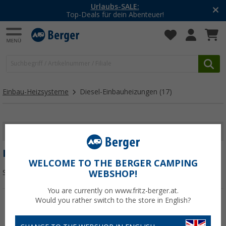
Urlaubs-SALE:
Top-Deals für dein Abenteuer!
Einbau-Heizsysteme
Diesel-Einbauheizungen
(17)
FILTER ANZEIGEN
DIESEL-EINBAUHEIZUNGEN
WELCOME TO THE BERGER CAMPING
Sortieren:
WEBSHOP!
You are currently on www.fritz-berger.at.
Would you rather switch to the store in English?
%