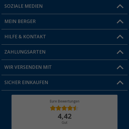
SOZIALE MEDIEN
Du hast eine Frage?
MEIN BERGER
Filiale finden
HILFE & KONTAKT
Vorteilskarte
Blog
ZAHLUNGSARTEN
FAQ & Kontakt
Produkttester
Versandinformationen
WIR VERSENDEN MIT
Jobs & Karriere
Click & Collect
SICHER EINKAUFEN
Geschenkgutschein
Rücksendung
Berger Bewusst
Eure Bewertungen
Bestellstatus
Über uns
4,42
Hauptkatalog
Gut
Händler werden