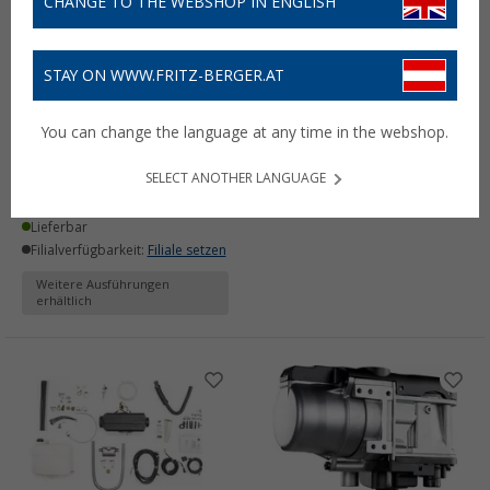
CHANGE TO THE WEBSHOP IN ENGLISH
STAY ON WWW.FRITZ-BERGER.AT
Autoterm AIR 2D
Truma Combi D 4 iNet X
Heizleistung Diesel-
Panel Dieselbetrieben
You can change the language at any time in the webshop.
Luftheizung 2 KW
2.449,- €
UVP
2.999,- €
(2)
SELECT ANOTHER LANGUAGE
Lieferbar
510,- €
Filialverfügbarkeit:
Filiale setzen
Lieferbar
Filialverfügbarkeit:
Filiale setzen
Weitere Ausführungen
erhältlich