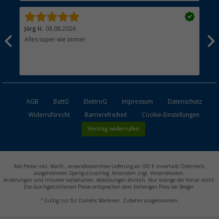
Jörg H.
08.08.2026
Kla
Alles super wie immer
Ein
und
Lei
Max
unk
AGB
BattG
ElektroG
Impressum
Datenschutz
Widerrufsrecht
Barrierefreiheit
Cookie-Einstellungen
Vertrag widerrufen
Alle Preise inkl. MwSt., versandkostenfreie Lieferung ab 100 € innerhalb Österreich,
ausgenommen Sperrgutzuschlag. Ansonsten zzgl. Versandkosten.
Änderungen und Irrtümer vorbehalten. Abbildungen ähnlich. Nur solange der Vorrat reicht.
Die durchgestrichenen Preise entsprechen dem bisherigen Preis bei Berger.
*
Gültig nur für Dometic Markisen. Zubehör ausgenommen.