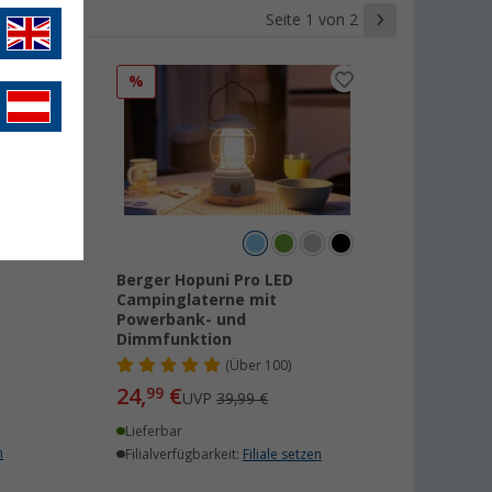
Seite 1 von 2
%
Berger Hopuni Pro LED
Campinglaterne mit
Powerbank- und
Dimmfunktion
(
Über
100)
24,
€
99
UVP
39,99 €
Lieferbar
n
Filialverfügbarkeit:
Filiale setzen