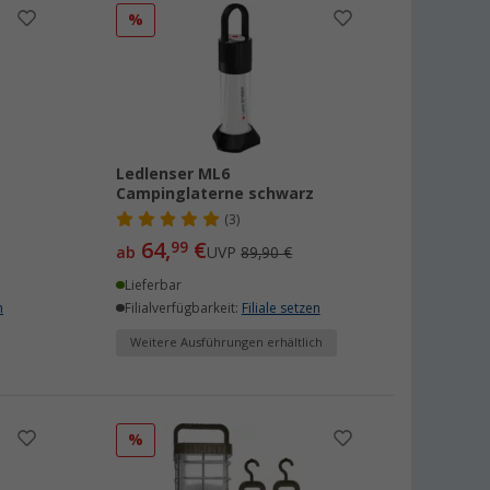
%
Ledlenser ML6
Campinglaterne schwarz
(3)
64,
€
99
ab
UVP
89,90 €
Lieferbar
n
Filialverfügbarkeit:
Filiale setzen
Weitere Ausführungen erhältlich
%