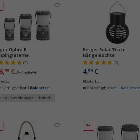
%
ger Ophra B
Berger Solar Tisch
mpinglaterne
Hängeleuchte
(2)
(2)
6,
€
4,
€
99
99
UVP
8,99 €
ferbar
Lieferbar
ialverfügbarkeit:
Filiale setzen
Filialverfügbarkeit:
Filiale setze
itere Ausführungen erhältlich
%
%