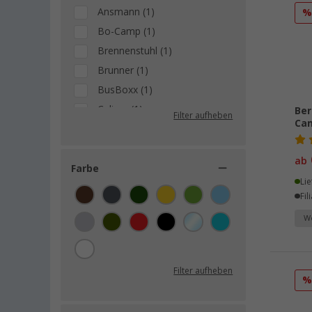
Ansmann (1)
Bo-Camp (1)
Brennenstuhl (1)
Brunner (1)
BusBoxx (1)
Calima (1)
Ber
Filter aufheben
Ca
Duracell (1)
Nebo (1)
ab
Origin Outdoors (1)
Farbe
Lie
Petromax (1)
Fil
We
Filter aufheben