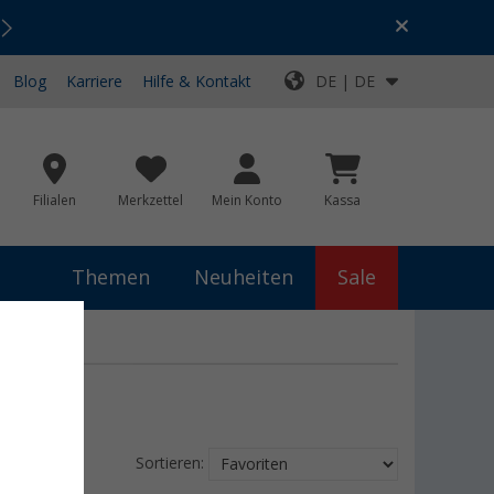
Urlaubs-SALE:
Top-Deals für dein Abenteuer!
Blog
Karriere
Hilfe & Kontakt
DE | DE
Filialen
Merkzettel
Mein Konto
Kassa
Themen
Neuheiten
Sale
N
Sortieren: