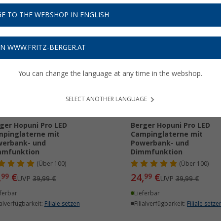
E TO THE WEBSHOP IN ENGLISH
%
%
ON WWW.FRITZ-BERGER.AT
You can change the language at any time in the webshop.
SELECT ANOTHER LANGUAGE
ger Hopuni Pro LED
Berger Hopuni Pro LED
pinglaterne mit
Campinglaterne mit
werbank- und
Powerbank- und
mmfunktion
Dimmfunktion
(
Über
100)
(
Über
100)
,
€
24,
€
99
99
UVP
39,99 €
UVP
39,99 €
ferbar
Lieferbar
ialverfügbarkeit:
Filiale setzen
Filialverfügbarkeit:
Filiale setze