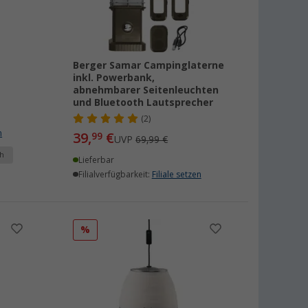
Berger Samar Campinglaterne
inkl. Powerbank,
abnehmbarer Seitenleuchten
und Bluetooth Lautsprecher
(2)
n
39,
€
99
UVP
69,99 €
h
Lieferbar
Filialverfügbarkeit:
Filiale setzen
%