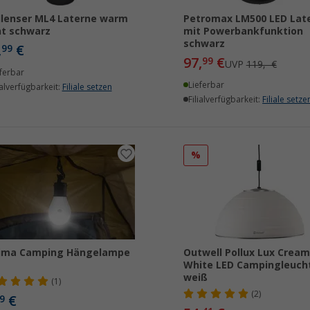
lenser ML4 Laterne warm
Petromax LM500 LED Lat
ht schwarz
mit Powerbankfunktion
schwarz
,
€
99
97,
€
99
UVP
119,- €
ferbar
Lieferbar
ialverfügbarkeit:
Filiale setzen
Filialverfügbarkeit:
Filiale setze
%
lima Camping Hängelampe
Outwell Pollux Lux Cream
White LED Campingleuch
weiß
(1)
(2)
€
9