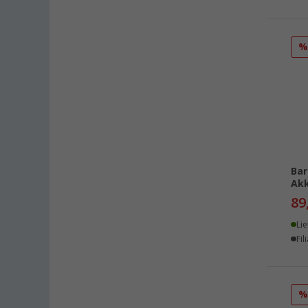
Heide (14)
Heidelberg (14)
Heiligenhafen (15)
Heiligenzimmern (10)
Herten (14)
Hooksiel (11)
Isny im Allgäu (14)
Kaiserslautern (16)
Kerpen (15)
Bar
Akk
Kesselsdorf (14)
89
Kiel (16)
Klagenfurt (11)
Lie
Fil
Klettgau / Erzingen (16)
Kolbermoor (13)
Leipzig - Wiedemar (12)
Leverkusen (16)