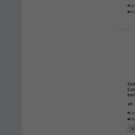
Dettingen unter Teck (11)
Lie
Fil
Dornbirn (AT) (8)
Eisenach (10)
Ellingen (13)
Erfurt (15)
Eriskirch (15)
Frankfurt am Main (16)
Freiburg (16)
Fulda (11)
Gera (14)
Out
Gießen (13)
Ca
bet
Grafenau (8)
ab
Göttingen (16)
Lie
Gütersloh (10)
Fil
Hamburg (15)
We
Hannover (15)