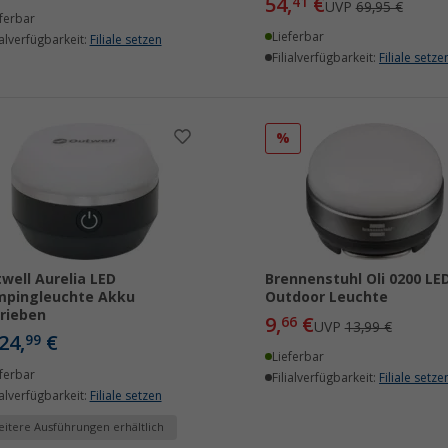
54,
€
41
UVP
69,95 €
ferbar
Lieferbar
ialverfügbarkeit:
Filiale setzen
Filialverfügbarkeit:
Filiale setze
%
well Aurelia LED
Brennenstuhl Oli 0200 LE
mpingleuchte Akku
Outdoor Leuchte
rieben
9,
€
66
UVP
13,99 €
24,
€
99
Lieferbar
ferbar
Filialverfügbarkeit:
Filiale setze
ialverfügbarkeit:
Filiale setzen
itere Ausführungen erhältlich