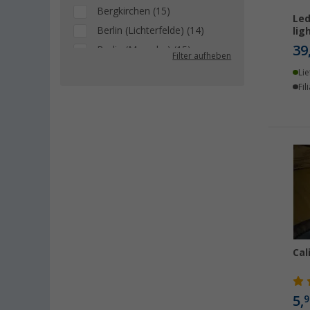
Bergkirchen (15)
Led
Berlin (Lichterfelde) (14)
lig
39
Berlin (Marzahn) (15)
Filter aufheben
Berlin (Tegel) (13)
Lie
Fil
Bielefeld (15)
Bindlach (9)
Bischofsheim (15)
Bocholt (16)
Bordeaux (FR) (14)
Braunschweig (15)
Buchholz (14)
Chartres (FR) (9)
Coburg / Dörfles-Esbach (12)
Ca
Cottbus (14)
Cuxhaven (13)
5,
9
Deggendorf (11)