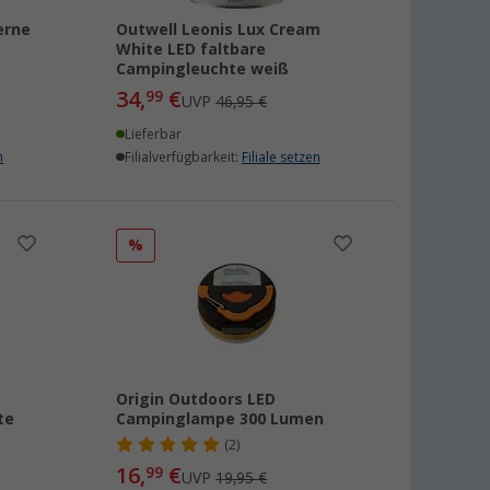
erne
Outwell Leonis Lux Cream
White LED faltbare
Campingleuchte weiß
34,
€
99
UVP
46,95 €
Lieferbar
n
Filialverfügbarkeit:
Filiale setzen
%
Origin Outdoors LED
te
Campinglampe 300 Lumen
(2)
16,
€
99
UVP
19,95 €