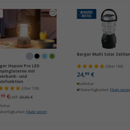
%
Berger Multi Solar Zeltl
ger Hopuni Pro LED
(
Über
100)
pinglaterne mit
24,
€
99
werbank- und
mmfunktion
Lieferbar
(
Über
100)
Filialverfügbarkeit:
Filiale setze
,
€
99
UVP
39,99 €
ferbar
ialverfügbarkeit:
Filiale setzen