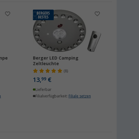
ampe
Berger LED Camping
Zeltleuchte
(8)
13,
€
99
Lieferbar
n
Filialverfügbarkeit:
Filiale setzen