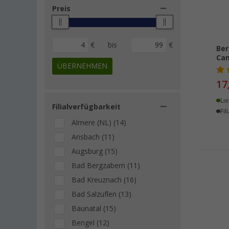
Preis
€
bis
€
Ber
Ca
ÜBERNEHMEN
17
Lie
Filialverfügbarkeit
Fil
Almere (NL) (14)
Ansbach (11)
Augsburg (15)
Bad Bergzabern (11)
Bad Kreuznach (16)
Bad Salzuflen (13)
Baunatal (15)
Bengel (12)