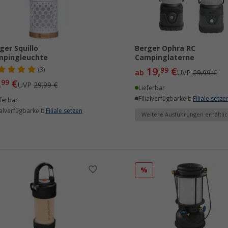
ger Squillo
Berger Ophra RC
mpingleuchte
Campinglaterne
19,
€
(3)
99
ab
UVP
29,99 €
,
€
99
UVP
29,99 €
Lieferbar
Filialverfügbarkeit:
Filiale setze
ferbar
ialverfügbarkeit:
Filiale setzen
Weitere Ausführungen erhältlic
%