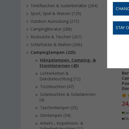
Trinkflaschen & Isolierbehälter (284)
CHANG
Sport, Spiel & Wasser (129)
Outdoor Ausrüstung (215)
STAY 
Campingliteratur (288)
Rucksäcke & Taschen (267)
Schlafsäcke & Matten (296)
Campinglampen (225)
Hängelampen, Camping- &
Sturmlaternen (45)
Ber
Lichterketten &
Cam
Dekobeleuchtung (12)
Po
Tischleuchten (47)
Di
Solarleuchten & Solarlaternen
(4)
24
Taschenlampen (25)
Lie
Stirnlampen (34)
Fil
Arbeits-, Inspektions- &
Sicherheitsleuchten (11)