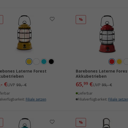
%
%
ebones Laterne Forest
Barebones Laterne Fores
ubetrieben
Akkubetrieben
,- €
65,
€
99
UVP
99,- €
UVP
99,- €
ferbar
Lieferbar
ialverfügbarkeit:
Filiale setzen
Filialverfügbarkeit:
Filiale setze
%
%