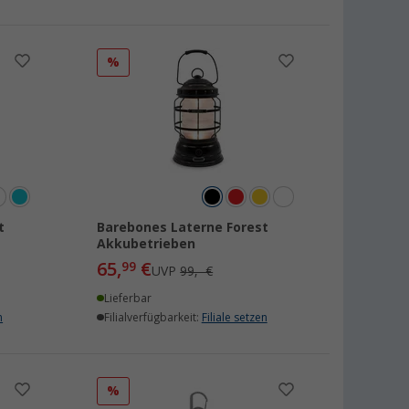
%
t
Barebones Laterne Forest
Akkubetrieben
65,
€
99
UVP
99,- €
Lieferbar
n
Filialverfügbarkeit:
Filiale setzen
%