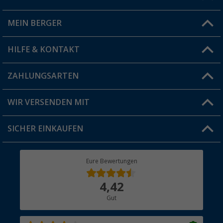
Du hast eine Frage?
MEIN BERGER
Filiale finden
HILFE & KONTAKT
Vorteilskarte
Blog
ZAHLUNGSARTEN
FAQ & Kontakt
Produkttester
Versandinformationen
WIR VERSENDEN MIT
Jobs & Karriere
Click & Collect
SICHER EINKAUFEN
Geschenkgutschein
Rücksendung
Berger Bewusst
Eure Bewertungen
Bestellstatus
Über uns
4,42
Hauptkatalog
Gut
Händler werden