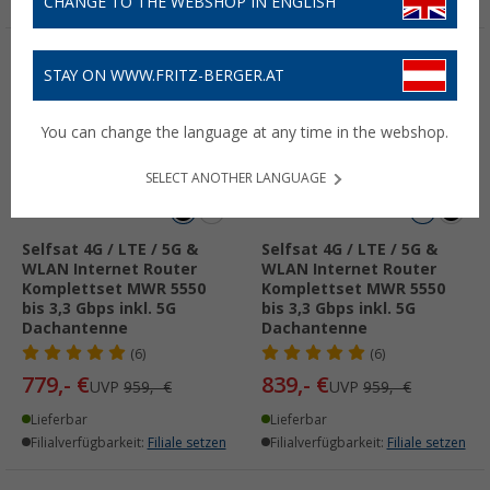
CHANGE TO THE WEBSHOP IN ENGLISH
%
%
STAY ON WWW.FRITZ-BERGER.AT
You can change the language at any time in the webshop.
SELECT ANOTHER LANGUAGE
Selfsat 4G / LTE / 5G &
Selfsat 4G / LTE / 5G &
WLAN Internet Router
WLAN Internet Router
Komplettset MWR 5550
Komplettset MWR 5550
bis 3,3 Gbps inkl. 5G
bis 3,3 Gbps inkl. 5G
Dachantenne
Dachantenne
(6)
(6)
779,- €
839,- €
UVP
959,- €
UVP
959,- €
Lieferbar
Lieferbar
Filialverfügbarkeit:
Filiale setzen
Filialverfügbarkeit:
Filiale setzen