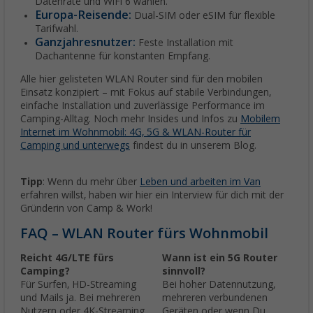
Datenrate und WiFi 6 wählen.
Europa-Reisende:
Dual-SIM oder eSIM für flexible
Tarifwahl.
Ganzjahresnutzer:
Feste Installation mit
Dachantenne für konstanten Empfang.
Alle hier gelisteten WLAN Router sind für den mobilen
Einsatz konzipiert – mit Fokus auf stabile Verbindungen,
einfache Installation und zuverlässige Performance im
Camping-Alltag. Noch mehr Insides und Infos zu
Mobilem
Internet im Wohnmobil: 4G, 5G & WLAN-Router für
Camping und unterwegs
findest du in unserem Blog.
Tipp
: Wenn du mehr über
Leben und arbeiten im Van
erfahren willst, haben wir hier ein Interview für dich mit der
Gründerin von Camp & Work!
FAQ – WLAN Router fürs Wohnmobil
Reicht 4G/LTE fürs
Wann ist ein 5G Router
Camping?
sinnvoll?
Für Surfen, HD-Streaming
Bei hoher Datennutzung,
und Mails ja. Bei mehreren
mehreren verbundenen
Nutzern oder 4K-Streaming
Geräten oder wenn Du