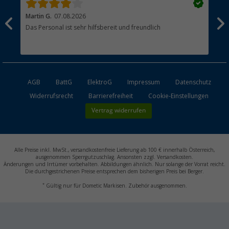
Martin G.
07.08.2026
Jue
Das Personal ist sehr hilfsbereit und freundlich
Per
AGB
BattG
ElektroG
Impressum
Datenschutz
Widerrufsrecht
Barrierefreiheit
Cookie-Einstellungen
Vertrag widerrufen
Alle Preise inkl. MwSt., versandkostenfreie Lieferung ab 100 € innerhalb Österreich,
ausgenommen Sperrgutzuschlag. Ansonsten zzgl. Versandkosten.
Änderungen und Irrtümer vorbehalten. Abbildungen ähnlich. Nur solange der Vorrat reicht.
Die durchgestrichenen Preise entsprechen dem bisherigen Preis bei Berger.
*
Gültig nur für Dometic Markisen. Zubehör ausgenommen.