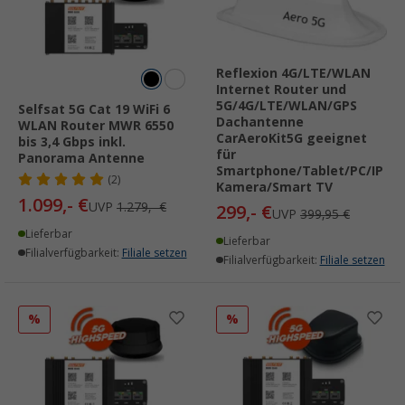
Reflexion 4G/LTE/WLAN
Internet Router und
5G/4G/LTE/WLAN/GPS
Selfsat 5G Cat 19 WiFi 6
Dachantenne
WLAN Router MWR 6550
CarAeroKit5G geeignet
bis 3,4 Gbps inkl.
für
Panorama Antenne
Smartphone/Tablet/PC/IP
(2)
Kamera/Smart TV
1.099,- €
UVP
1.279,- €
299,- €
UVP
399,95 €
Lieferbar
Lieferbar
Filialverfügbarkeit:
Filiale setzen
Filialverfügbarkeit:
Filiale setzen
%
%