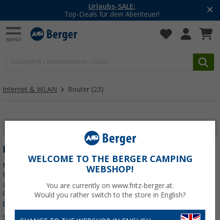
-20% auf Kleidung und Schuhe
Mit dem Aktionscode
20SSV
Internet & WLAN
Router
(23)
FILTER ANZEIGEN
ROUTER
WELCOME TO THE BERGER CAMPING
Mobile WLAN Router für Camper: Hier findest Du 4G- und 5G-
WEBSHOP!
Router mit Dual-SIM oder eSIM - vom kompakten LTE-Router bis
zur leistungsstarken 5G-Lösung für stabiles WLAN im Wohnmobil,
You are currently on www.fritz-berger.at.
Caravan oder Van.
Jetzt mehr über unsere Kategorie
Router
Would you rather switch to the store in English?
erfahren...
Sortieren: