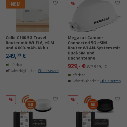
%
Cello C160 5G Travel
Megasat Camper
Router mit Wi-Fi 6, eSIM
Connected 5G eSIM
und 4.000-mAh-Akku
Router WLAN-System mit
Dual-SIM und
249,
€
99
Dachantenne
929,- €
Lieferbar
UVP
999,- €
Filialverfügbarkeit:
Filiale setzen
Lieferbar
Filialverfügbarkeit:
Filiale setzen
%
%