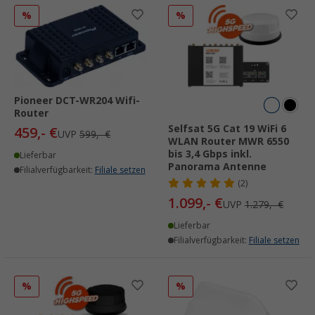
%
%
Pioneer DCT-WR204 Wifi-
Router
Selfsat 5G Cat 19 WiFi 6
459,- €
UVP
599,- €
WLAN Router MWR 6550
bis 3,4 Gbps inkl.
Lieferbar
Panorama Antenne
Filialverfügbarkeit:
Filiale setzen
(2)
1.099,- €
UVP
1.279,- €
Lieferbar
Filialverfügbarkeit:
Filiale setzen
%
%