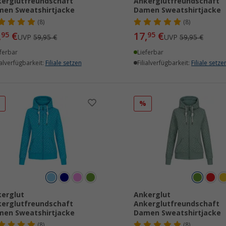
erglutfreundschaft
Ankerglutfreundschaft
en Sweatshirtjacke
Damen Sweatshirtjacke
(8)
(8)
,
€
17,
€
95
95
UVP
59,95 €
UVP
59,95 €
ferbar
Lieferbar
ialverfügbarkeit:
Filiale setzen
Filialverfügbarkeit:
Filiale setze
%
%
erglut
Ankerglut
erglutfreundschaft
Ankerglutfreundschaft
en Sweatshirtjacke
Damen Sweatshirtjacke
(8)
(8)