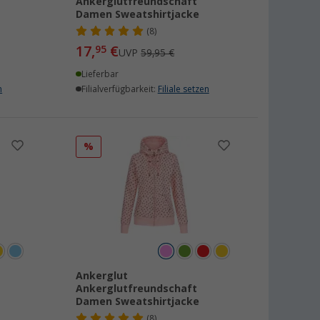
Ankerglutfreundschaft
Damen Sweatshirtjacke
(8)
17,
€
95
UVP
59,95 €
Lieferbar
n
Filialverfügbarkeit:
Filiale setzen
%
Ankerglut
Ankerglutfreundschaft
Damen Sweatshirtjacke
(8)