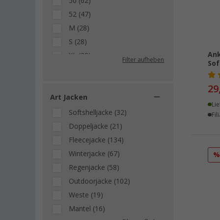
50 (62)
52 (47)
M (28)
S (28)
Ank
XL (28)
Filter aufheben
Sof
L (26)
36 (22)
29
XXL (13)
Art Jacken
Lie
XXXL (5)
Softshelljacke (32)
Fil
4XL (4)
Doppeljacke (21)
5XL (4)
Fleecejacke (134)
Winterjacke (67)
Regenjacke (58)
Outdoorjacke (102)
Weste (19)
Mantel (16)