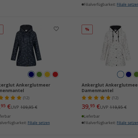
Filialverfügbarkeit:
Filiale setze
%
%
erglut Ankerglutmeer
Ankerglut Ankerglutmee
menmantel
Damenmantel
(12)
(12)
,
€
39,
€
95
95
UVP
109,95 €
UVP
119,95 €
ferbar
Lieferbar
ialverfügbarkeit:
Filiale setzen
Filialverfügbarkeit:
Filiale setze