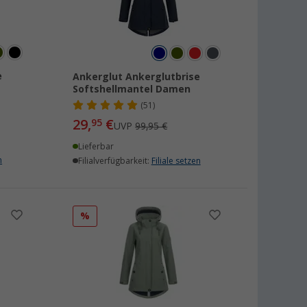
e
Ankerglut Ankerglutbrise
Softshellmantel Damen
(51)
29,
€
95
UVP
99,95 €
Lieferbar
n
Filialverfügbarkeit:
Filiale setzen
%