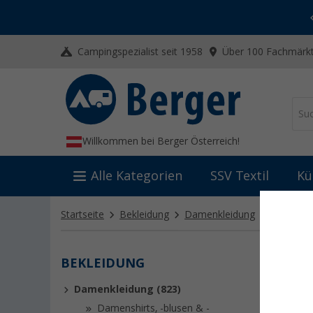
-20% auf Kleidung und Schuhe
Mit dem Aktionscode
20SSV
Campingspezialist seit 1958
Über 100 Fachmärkt
Willkommen bei Berger Österreich!
Alle Kategorien
SSV Textil
Kü
Startseite
Bekleidung
Damenkleidung
Damenja
BEKLEIDUNG
DAME
Damenkleidung (823)
Schlechte
Entdecke
Damenshirts, -blusen & -