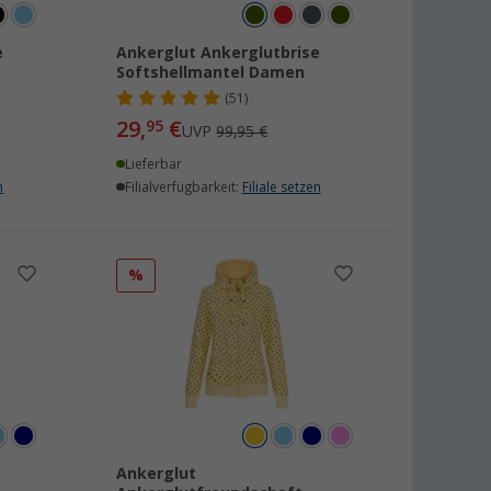
e
Ankerglut Ankerglutbrise
Softshellmantel Damen
(51)
29,
€
95
UVP
99,95 €
Lieferbar
n
Filialverfügbarkeit:
Filiale setzen
%
Ankerglut