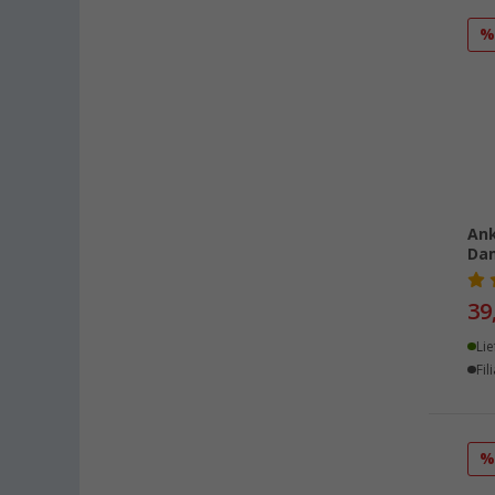
Ank
Da
39
Lie
Fil