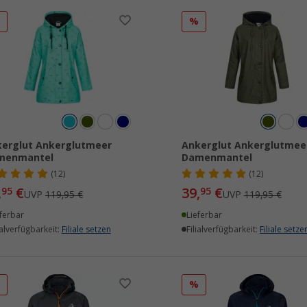
%
%
erglut Ankerglutmeer
Ankerglut Ankerglutmee
menmantel
Damenmantel
(12)
(12)
,
€
39,
€
95
95
UVP
119,95 €
UVP
119,95 €
ferbar
Lieferbar
ialverfügbarkeit:
Filiale setzen
Filialverfügbarkeit:
Filiale setze
%
%