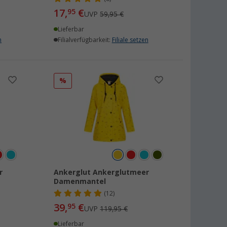
17,
€
95
UVP
59,95 €
Lieferbar
n
Filialverfügbarkeit:
Filiale setzen
%
r
Ankerglut Ankerglutmeer
Damenmantel
(12)
39,
€
95
UVP
119,95 €
Lieferbar