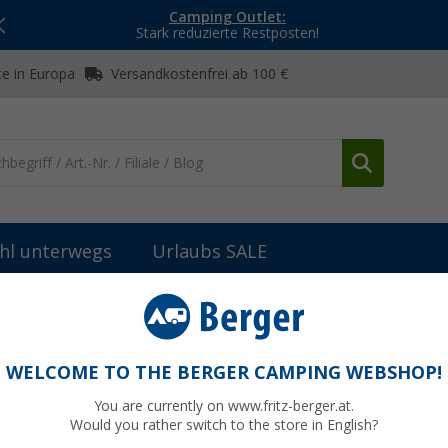
Camping Outlet:
Stark reduzierte Restposten!
e in Europa
Versandkostenfrei ab 100 €
hl unterwegs
Urlaubs SALE
cken
(452)
WELCOME TO THE BERGER CAMPING WEBSHOP!
NJACKEN
You are currently on www.fritz-berger.at.
s Wetter? Kein Problem! Mit der richtigen Outdoorjacke bist du für 
Would you rather switch to the store in English?
 bei Berger Camping funktionale und stylische Damenjacken für drau