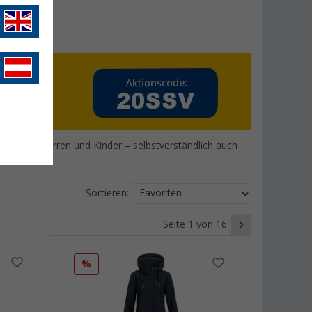
 Damen, Herren und Kinder – selbstverständlich auch
Sortieren:
Seite 1 von 16
%