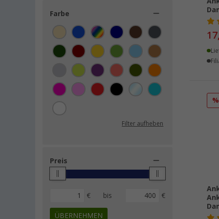
Ank
Dam
Deproc (2)
Farbe
Basic Nature (1)
17
Camplife (1)
Lie
Fil
Filter aufheben
Preis
Ank
€
bis
€
Ank
Dam
ÜBERNEHMEN