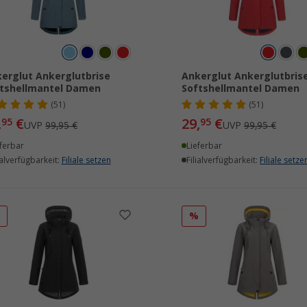
erglut Ankerglutbrise
Ankerglut Ankerglutbris
tshellmantel Damen
Softshellmantel Damen
(51)
(51)
,
€
29,
€
95
95
UVP
99,95 €
UVP
99,95 €
ferbar
Lieferbar
ialverfügbarkeit:
Filiale setzen
Filialverfügbarkeit:
Filiale setze
%
%