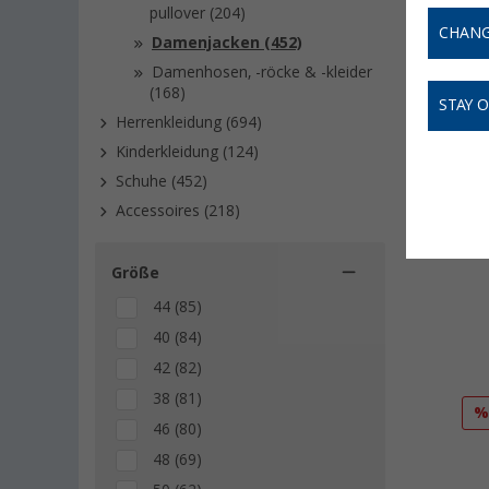
pullover (204)
Jetzt me
CHANG
Damenjacken (452)
Damenhosen, -röcke & -kleider
(168)
STAY 
Herrenkleidung (694)
Kinderkleidung (124)
Schuhe (452)
Accessoires (218)
Sichere 
auf berei
Größe
44 (85)
40 (84)
42 (82)
38 (81)
46 (80)
48 (69)