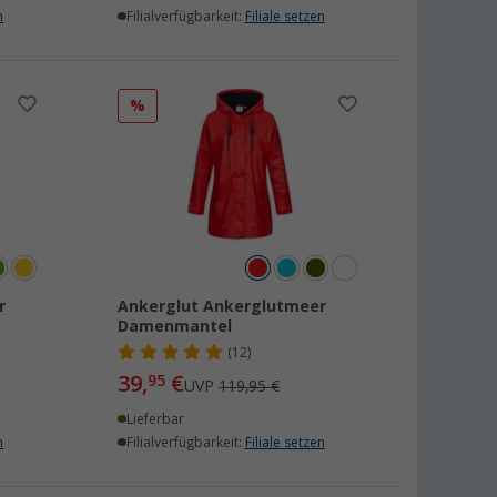
n
Filialverfügbarkeit:
Filiale setzen
%
r
Ankerglut Ankerglutmeer
Damenmantel
(12)
39,
€
95
UVP
119,95 €
Lieferbar
n
Filialverfügbarkeit:
Filiale setzen