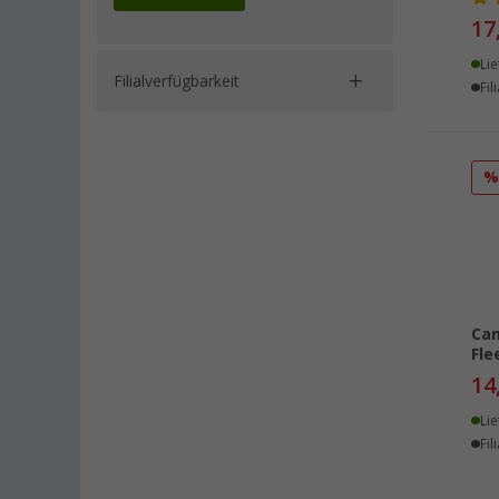
17
Lie
Filialverfügbarkeit
Fil
Cam
Fle
14
Lie
Fil