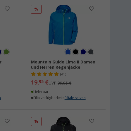
%
r
Mountain Guide Lima II Damen
und Herren Regenjacke
(41)
19,
€
95
UVP
39,95 €
Lieferbar
n
Filialverfügbarkeit:
Filiale setzen
%