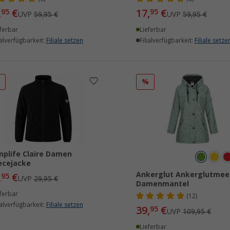
,
€
17,
€
95
95
UVP
59,95 €
UVP
59,95 €
ferbar
Lieferbar
ialverfügbarkeit:
Filiale setzen
Filialverfügbarkeit:
Filiale setze
%
%
plife Claire Damen
ecejacke
Ankerglut Ankerglutmee
,
€
95
UVP
29,95 €
Damenmantel
ferbar
(12)
ialverfügbarkeit:
Filiale setzen
39,
€
95
UVP
109,95 €
Lieferbar