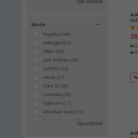
Filter aufheben
Ank
Sof
Marke
Regatta (140)
29
Ankerglut (67)
Lie
Killtec (54)
Fil
Jack Wolfskin (36)
Schöffel (29)
Vaude (27)
Dare 2b (26)
Columbia (25)
Fjällräven (17)
Mountain Guide (12)
Pro-X elements (9)
Filter aufheben
Pinewood (3)
Ank
Wave Hawaii (3)