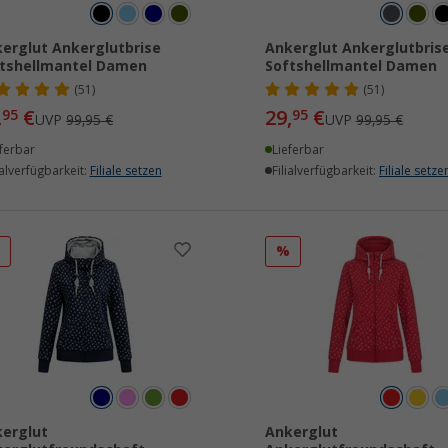
erglut Ankerglutbrise
Ankerglut Ankerglutbris
tshellmantel Damen
Softshellmantel Damen
(51)
(51)
,
€
29,
€
95
95
UVP
99,95 €
UVP
99,95 €
ferbar
Lieferbar
ialverfügbarkeit:
Filiale setzen
Filialverfügbarkeit:
Filiale setze
%
%
erglut
Ankerglut