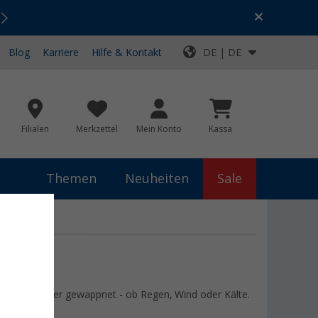
Urlaubs-SALE:
Top-Deals für dein Abenteuer!
Blog
Karriere
Hilfe & Kontakt
DE | DE
Filialen
Merkzettel
Mein Konto
Kassa
Themen
Neuheiten
Sale
jedes Abenteuer gewappnet - ob Regen, Wind oder Kälte.
ßen.