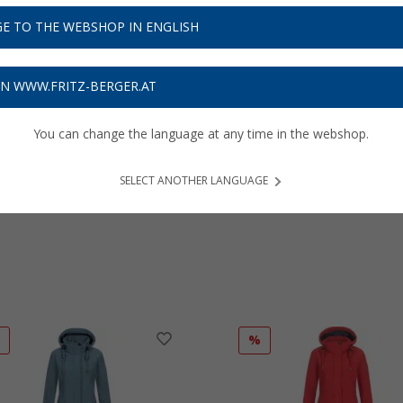
hr über unsere Kategorie
Damenjacken
erfahren...
E TO THE WEBSHOP IN ENGLISH
ON WWW.FRITZ-BERGER.AT
You can change the language at any time in the webshop.
SELECT ANOTHER LANGUAGE
dir mit dem Code
20SSV
zusätzlich 20 % Rabatt auf Outdoor-Mode für
ts reduzierte Ware.
%
%