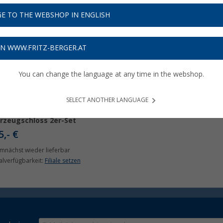
E TO THE WEBSHOP IN ENGLISH
ON WWW.FRITZ-BERGER.AT
You can change the language at any time in the webshop.
SELECT ANOTHER LANGUAGE
en Locks Saturn GO
rzeugschloss 2er-Set
5,- €
mnächst wieder lieferbar
ialverfügbarkeit:
Filiale setzen