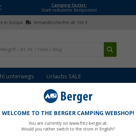
Camping Outlet:
Stark reduzierte Restposten!
e in Europa
Versandkostenfrei ab 100 €
hl unterwegs
Urlaubs SALE
WELCOME TO THE BERGER CAMPING WEBSHOP!
N LOCKS
You are currently on www.fritz-berger.at.
Would you rather switch to the store in English?