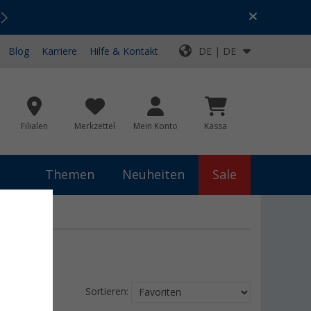
Urlaubs-SALE:
Top-Deals für dein Abenteuer!
Blog
Karriere
Hilfe & Kontakt
DE | DE
Filialen
Merkzettel
Mein Konto
Kassa
Themen
Neuheiten
Sale
Sortieren: