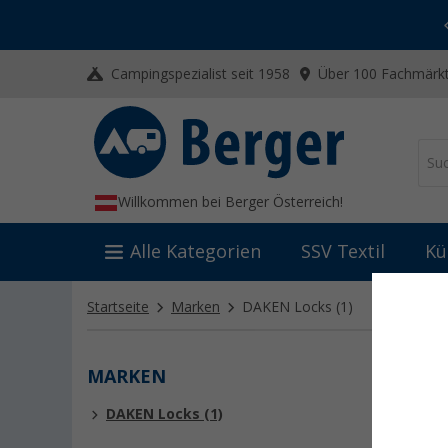
-20% auf Kleidung und Schuhe
Mit dem Aktionscode
20SSV
Campingspezialist seit 1958
Über 100 Fachmärkt
Willkommen bei Berger Österreich!
Alle Kategorien
SSV Textil
Kü
Startseite
Marken
DAKEN Locks
(1)
MARKEN
DAKE
DAKEN Locks (1)