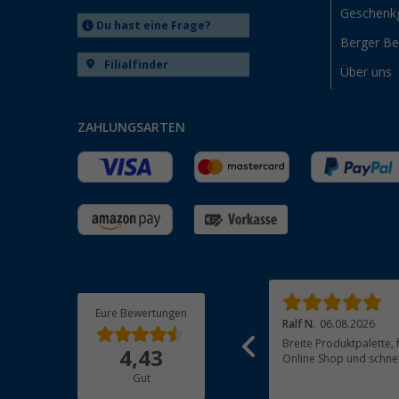
Geschenk
Du hast eine Frage?
Berger B
Filialfinder
Über uns
ZAHLUNGSARTEN
Eure Bewertungen
Anreas G.
06.08.2026
Ralf N.
06.08.2026
Leicht verspätete Lieferung.Aber gute
Breite Produktpalette, f
4,43
Kommunikation ….
Online Shop und schnel
Gut