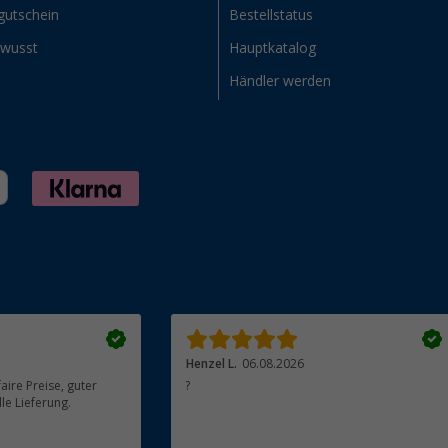
gutschein
Bestellstatus
ewusst
Hauptkatalog
Händler werden
Henzel L.
06.08.2026
aire Preise, guter
?
le Lieferung.