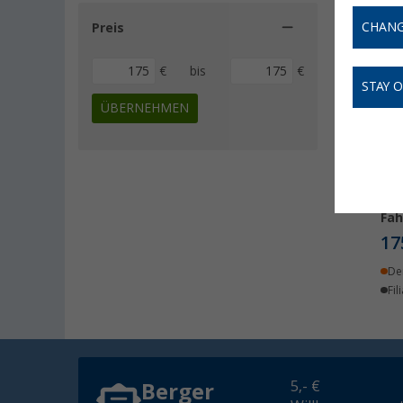
CHANG
Preis
€
bis
€
STAY 
ÜBERNEHMEN
Dak
Fah
17
De
Fil
5,- €
Berger