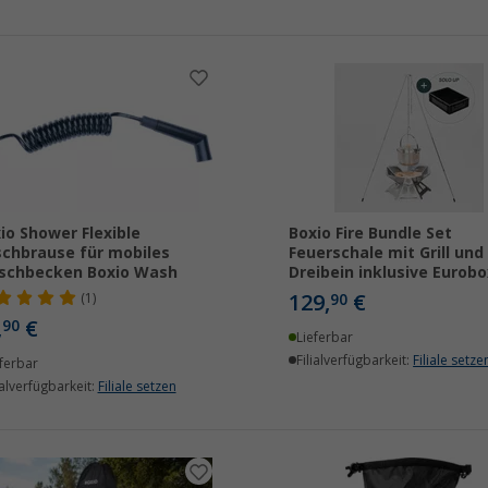
io Shower Flexible
Boxio Fire Bundle Set
chbrause für mobiles
Feuerschale mit Grill und
schbecken Boxio Wash
Dreibein inklusive Eurobo
129,
€
(1)
90
,
€
90
Lieferbar
Filialverfügbarkeit:
Filiale setze
ferbar
ialverfügbarkeit:
Filiale setzen