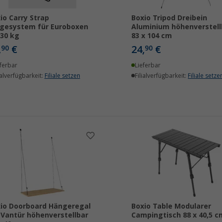
io Carry Strap
Boxio Tripod Dreibein
gesystem für Euroboxen
Aluminium höhenverstell
 30 kg
83 x 104 cm
,
€
24,
€
90
90
ferbar
Lieferbar
ialverfügbarkeit:
Filiale setzen
Filialverfügbarkeit:
Filiale setze
io Doorboard Hängeregal
Boxio Table Modularer
 Vantür höhenverstellbar
Campingtisch 88 x 40,5 c