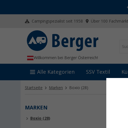
-20% auf Kleidung und Schuhe
Mit dem Aktionscode
20SSV
Campingspezialist seit 1958
Über 100 Fachmärkt
Willkommen bei Berger Österreich!
Alle Kategorien
SSV Textil
Kü
Startseite
Marken
Boxio
(28)
MARKEN
BOXI
Boxio (28)