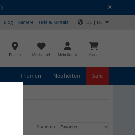
Urlaubs-SALE:
Top-Deals für dein Abenteuer!
Blog
Karriere
Hilfe & Kontakt
DE | DE
Filialen
Merkzettel
Mein Konto
Kassa
Themen
Neuheiten
Sale
Sortieren: