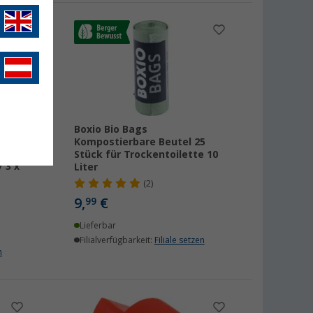
Boxio Bio Bags
et
Kompostierbare Beutel 25
lo-
Stück für Trockentoilette 10
/ 3 x
Liter
(2)
9,
€
99
Lieferbar
Filialverfügbarkeit:
Filiale setzen
n