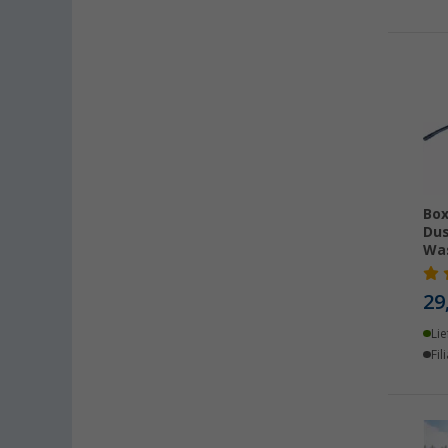
Box
Dus
Wa
29
Lie
Fil