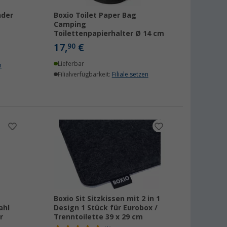
nder
Boxio Toilet Paper Bag
Camping
Toilettenpapierhalter Ø 14 cm
17,
€
90
Lieferbar
n
Filialverfügbarkeit:
Filiale setzen
Boxio Sit Sitzkissen mit 2 in 1
ahl
Design 1 Stück für Eurobox /
r
Trenntoilette 39 x 29 cm