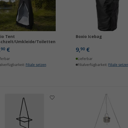
io Tent
Boxio Icebag
chzelt/Umkleide/Toilettenzelt
,
€
9,
€
90
90
ferbar
Lieferbar
ialverfügbarkeit:
Filiale setzen
Filialverfügbarkeit:
Filiale setze