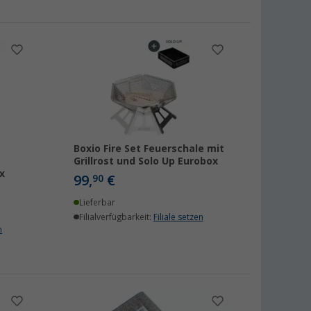
Boxio Fire Set Feuerschale mit
Grillrost und Solo Up Eurobox
x
99,
€
90
Lieferbar
Filialverfügbarkeit:
Filiale setzen
n