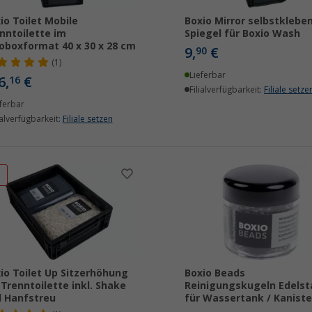
io Toilet Mobile
Boxio Mirror selbstklebe
nntoilette im
Spiegel für Boxio Wash
oboxformat 40 x 30 x 28 cm
9,
€
90
(1)
Lieferbar
6,
€
16
Filialverfügbarkeit:
Filiale setze
ferbar
ialverfügbarkeit:
Filiale setzen
%
io Toilet Up Sitzerhöhung
Boxio Beads
 Trenntoilette inkl. Shake
Reinigungskugeln Edelst
 Hanfstreu
für Wassertank / Kaniste