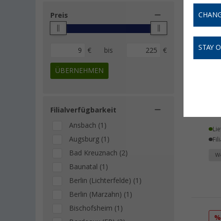
CHANG
Preis
STAY 
€
bis
€
ÜBERNEHMEN
Box
Tre
Filialverfügbarkeit
ab
Ansbach (1)
Lie
Augsburg (1)
Fil
Bad Kreuznach (2)
We
Baunatal (1)
Berlin (Lichterfelde) (1)
Berlin (Marzahn) (1)
Bischofsheim (1)