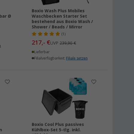
Boxio Wash Plus Mobiles
bar Ø
Waschbecken Starter Set
bestehend aus Boxio Wash /
Shower / Beads / Mirror
(1)
217,- €
UVP
239,90 €
n
Lieferbar
Filialverfügbarkeit:
Filiale setzen
Boxio Cool Plus passives
m
Kühlbox-Set 5-tlg. inkl.