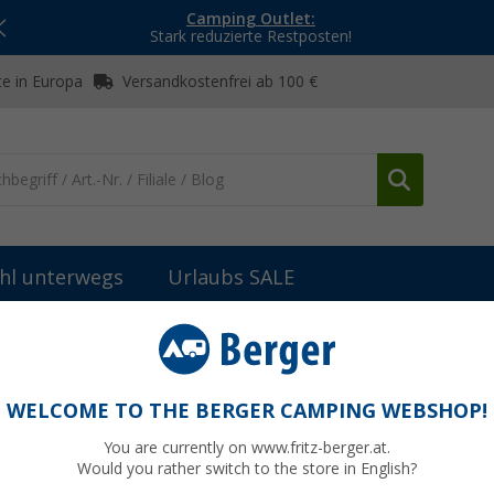
Camping Outlet:
Stark reduzierte Restposten!
e in Europa
Versandkostenfrei ab 100 €
hl unterwegs
Urlaubs SALE
WELCOME TO THE BERGER CAMPING WEBSHOP!
O
You are currently on www.fritz-berger.at.
Would you rather switch to the store in English?