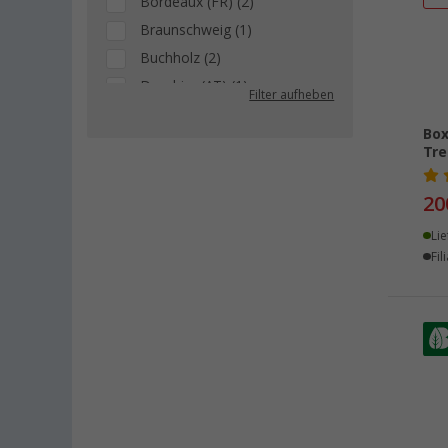
Bordeaux (FR) (2)
Braunschweig (1)
Buchholz (2)
Dornbirn (AT) (1)
Filter aufheben
Freiburg (3)
Box
Grafenau (1)
Tre
Göttingen (1)
Gütersloh (1)
20
Hamburg (2)
Lie
Heide (2)
Fil
Heiligenzimmern (2)
Klagenfurt (1)
Klettgau / Erzingen (1)
Kolbermoor (1)
Losheim (1)
Lyon (FR) (1)