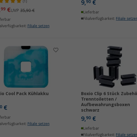
9,
€
(1)
90
,
€
99
UVP
35,90 €
Lieferbar
Filialverfügbarkeit:
Filiale setze
ferbar
ialverfügbarkeit:
Filiale setzen
io Cool Pack Kühlakku
Boxio Clip 6 Stück Zubehö
Trenntoiletten /
Aufbewahrungsboxen
€
0
schwarz
9,
€
ferbar
90
ialverfügbarkeit:
Filiale setzen
Lieferbar
Filialverfügbarkeit:
Filiale setze