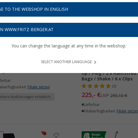
E TO THE WEBSHOP IN ENGLISH
%
ON WWW.FRITZ-BERGER.AT
You can change the language at any time in the webshop.
io Hanfstreu für
Boxio Toilet Max Plus
nntoilette 5,6 Liter
Trenntoilette Kompletts
SELECT ANOTHER LANGUAGE
bestehend aus Toilet / So
9,
€
99
Up / Plug / 2 x Hanfstreu 
Bags / Shake / 6 x Clips
ferbar
(3)
ialverfügbarkeit:
Filiale setzen
225,- €
UVP
295,10 €
itere Ausführungen erhältlich
Lieferbar
Filialverfügbarkeit:
Filiale setze
%