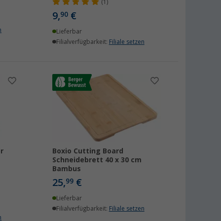
(1)
9,
€
90
n
Lieferbar
Filialverfügbarkeit:
Filiale setzen
r
Boxio Cutting Board
Schneidebrett 40 x 30 cm
Bambus
25,
€
99
Lieferbar
Filialverfügbarkeit:
Filiale setzen
n