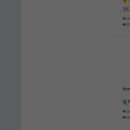
31
Lie
Fil
Box
9,
9
Lie
Fil