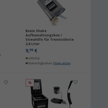
Boxio Shake
Aufbewahrungsbox /
Streuhilfe für Trenntoilette
2,8 Liter
9,
€
99
n
Lieferbar
Filialverfügbarkeit:
Filiale setzen
%