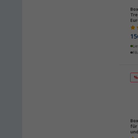
Magdeburg (1)
Möser (1)
Box
Tre
Nieuwegein (NL) (6)
Eur
Oberhausen (5)
Rennes (FR) (2)
15
Stuhr / Groß-Mackenstedt (2)
Lie
Stuttgart (1)
Fil
Viernheim (3)
Waiblingen (3)
Wolfsburg (1)
Wörth am Rhein (1)
Box
für
und