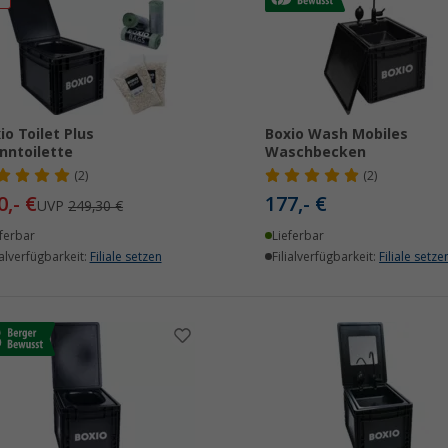
io Toilet Plus
Boxio Wash Mobiles
nntoilette
Waschbecken
(2)
(2)
0,- €
177,- €
UVP
249,30 €
ferbar
Lieferbar
ialverfügbarkeit:
Filiale setzen
Filialverfügbarkeit:
Filiale setze