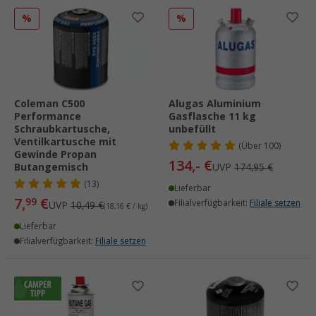
%
%
Coleman C500
Alugas Aluminium
Performance
Gasflasche 11 kg
Schraubkartusche,
unbefüllt
Ventilkartusche mit
(
Über
100)
Gewinde Propan
134,- €
Butangemisch
UVP
174,95 €
(13)
Lieferbar
7,
€
99
Filialverfügbarkeit:
Filiale setzen
UVP
10,49 €
(18,16 € / kg)
Lieferbar
Filialverfügbarkeit:
Filiale setzen