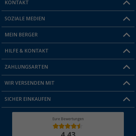
KONTAKT
SOZIALE MEDIEN
Du hast eine Frage?
MEIN BERGER
Filiale finden
HILFE & KONTAKT
Vorteilskarte
Blog
ZAHLUNGSARTEN
FAQ & Kontakt
Produkttester
Versandinformationen
WIR VERSENDEN MIT
Jobs & Karriere
Click & Collect
SICHER EINKAUFEN
Geschenkgutschein
Rücksendung
Berger Bewusst
Eure Bewertungen
Bestellstatus
Über uns
4,43
Hauptkatalog