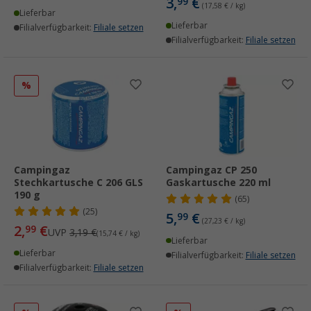
3,
€
99
(17,58 € / kg)
Lieferbar
Lieferbar
Filialverfügbarkeit:
Filiale setzen
Filialverfügbarkeit:
Filiale setzen
%
Campingaz
Campingaz CP 250
Stechkartusche C 206 GLS
Gaskartusche 220 ml
190 g
(65)
(25)
5,
€
99
(27,23 € / kg)
2,
€
99
UVP
3,19 €
(15,74 € / kg)
Lieferbar
Lieferbar
Filialverfügbarkeit:
Filiale setzen
Filialverfügbarkeit:
Filiale setzen