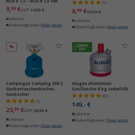
M20 x 1,5 - M20 x 1,5 ÜM
(1)
9,
€
99
UVP
14,99 €
8,
€
99
10,99 €
Lieferbar
Lieferbar
Filialverfügbarkeit:
Filiale setzen
Filialverfügbarkeit:
Filiale setzen
%
Campingaz Camping 206 S
Alugas Aluminium
Gaskartuschenkocher,
Gasflasche 6 kg unbefüllt
Gaskocher
(61)
(1)
149,- €
23,
€
99
UVP
28,99 €
Lieferbar
Lieferbar
Filialverfügbarkeit:
Filiale setzen
Filialverfügbarkeit:
Filiale setzen