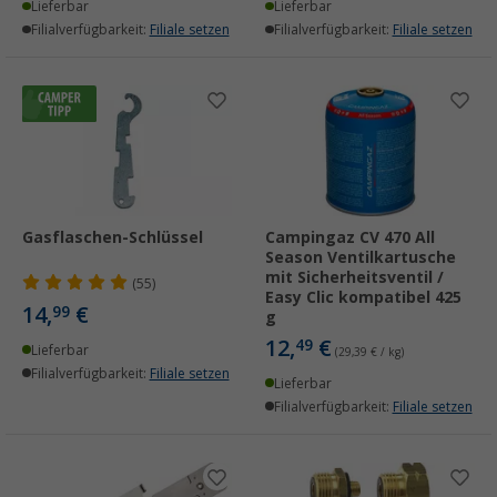
Lieferbar
Lieferbar
Filialverfügbarkeit:
Filiale setzen
Filialverfügbarkeit:
Filiale setzen
Gasflaschen-Schlüssel
Campingaz CV 470 All
Season Ventilkartusche
mit Sicherheitsventil /
(55)
Easy Clic kompatibel 425
14,
€
99
g
12,
€
49
Lieferbar
(29,39 € / kg)
Filialverfügbarkeit:
Filiale setzen
Lieferbar
Filialverfügbarkeit:
Filiale setzen