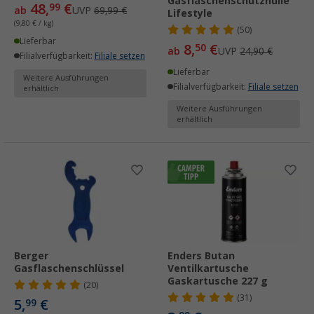
Gasflaschenschutzhülle
48,
€
99
ab
UVP
69,99 €
Lifestyle
(9,80 € / kg)
(50)
Lieferbar
8,
€
50
ab
UVP
24,90 €
Filialverfügbarkeit:
Filiale setzen
Lieferbar
Weitere Ausführungen
Filialverfügbarkeit:
Filiale setzen
erhältlich
Weitere Ausführungen
erhältlich
Berger
Enders Butan
Gasflaschenschlüssel
Ventilkartusche
Gaskartusche 227 g
(20)
(31)
5,
€
99