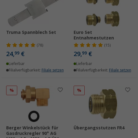
Truma Spannblech Set
Euro Set
Entnahmestutzen
(78)
(15)
24,
€
29,
€
99
99
Lieferbar
Lieferbar
Filialverfügbarkeit:
Filiale setzen
Filialverfügbarkeit:
Filiale setzen
%
%
Berger Winkelstück für
Übergangsstutzen FR4
Gasdruckregler 90° AG