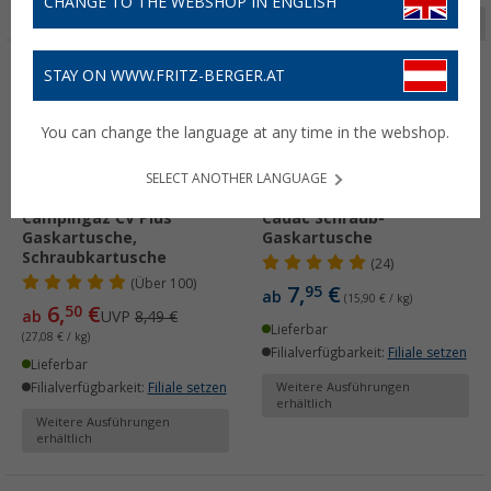
CHANGE TO THE WEBSHOP IN ENGLISH
Seite 1 von 3
STAY ON WWW.FRITZ-BERGER.AT
%
You can change the language at any time in the webshop.
SELECT ANOTHER LANGUAGE
Campingaz CV Plus
Cadac Schraub-
Gaskartusche,
Gaskartusche
Schraubkartusche
(24)
(
Über
100)
7,
€
95
ab
(15,90 € / kg)
6,
€
50
ab
UVP
8,49 €
Lieferbar
(27,08 € / kg)
Filialverfügbarkeit:
Filiale setzen
Lieferbar
Filialverfügbarkeit:
Filiale setzen
Weitere Ausführungen
erhältlich
Weitere Ausführungen
erhältlich