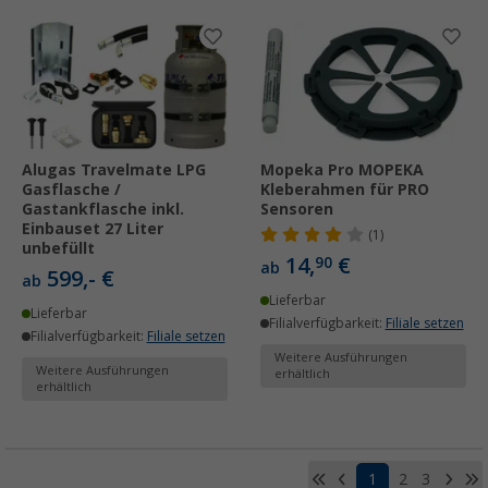
Alugas Travelmate LPG
Mopeka Pro MOPEKA
Gasflasche /
Kleberahmen für PRO
Gastankflasche inkl.
Sensoren
Einbauset 27 Liter
(1)
unbefüllt
14,
€
90
ab
599,- €
ab
Lieferbar
Lieferbar
Filialverfügbarkeit:
Filiale setzen
Filialverfügbarkeit:
Filiale setzen
Weitere Ausführungen
Weitere Ausführungen
erhältlich
erhältlich
1
2
3