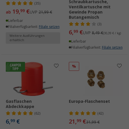
Schraubkartusche,
(35)
Ventilkartusche mit
19,
€
99
ab
UVP
21,99 €
Gewinde Propan
Butangemisch
Lieferbar
(3)
Filialverfügbarkeit:
Filiale setzen
6,
€
99
UVP
8,49 €
(30,39 € / kg)
Weitere Ausführungen
erhältlich
Lieferbar
Filialverfügbarkeit:
Filiale setzen
%
Gasflaschen
Europa-Flaschenset
Abdeckkappe
(62)
(42)
6,
€
21,
€
99
99
31,99 €