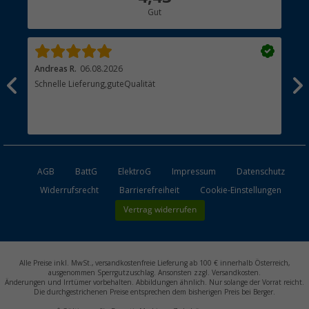
Gut
Händler werden
Andreas R.
06.08.2026
Dir
erne
Schnelle Lieferung,guteQualität
Die
Bes
AGB
BattG
ElektroG
Impressum
Datenschutz
Widerrufsrecht
Barrierefreiheit
Cookie-Einstellungen
Vertrag widerrufen
Alle Preise inkl. MwSt., versandkostenfreie Lieferung ab 100 € innerhalb Österreich,
ausgenommen Sperrgutzuschlag. Ansonsten zzgl. Versandkosten.
Änderungen und Irrtümer vorbehalten. Abbildungen ähnlich. Nur solange der Vorrat reicht.
Die durchgestrichenen Preise entsprechen dem bisherigen Preis bei Berger.