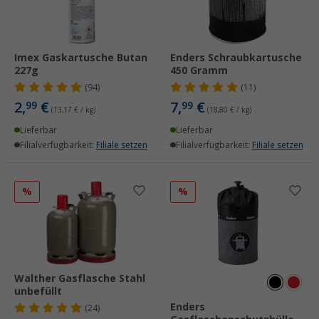
Imex Gaskartusche Butan
Enders Schraubkartusche
227g
450 Gramm
(94)
(11)
2,
€
7,
€
99
99
(13,17 € / kg)
(18,80 € / kg)
Lieferbar
Lieferbar
Filialverfügbarkeit:
Filiale setzen
Filialverfügbarkeit:
Filiale setzen
%
%
Walther Gasflasche Stahl
unbefüllt
Enders
(24)