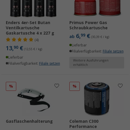
Enders 4er-Set Butan
Primus Power Gas
Ventilkartusche
Schraubkartusche
Gaskartusche 4 x 227 g
6,
€
99
ab
(30,39 € / kg)
(4)
Lieferbar
13,
€
90
(12,55 € / kg)
Filialverfügbarkeit:
Filiale setzen
Lieferbar
Weitere Ausführungen
Filialverfügbarkeit:
Filiale setzen
erhältlich
%
%
Gasflaschenhalterung
Coleman C300
Performance