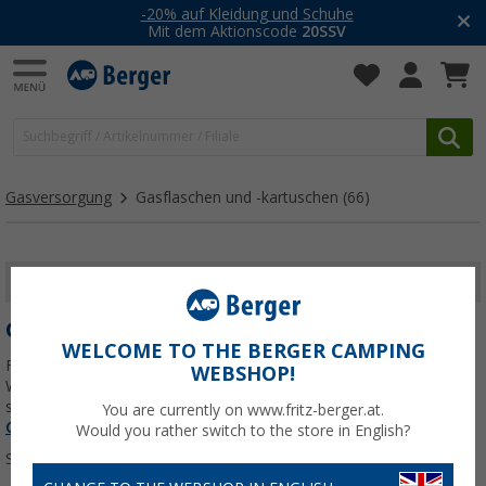
-20% auf Kleidung und Schuhe
Mit dem Aktionscode
20SSV
Gasversorgung
Gasflaschen und -kartuschen
(66)
FILTER ANZEIGEN
GASFLASCHEN UND -KARTUSCHEN
WELCOME TO THE BERGER CAMPING
Finde die passenden Gasflaschen und Gaskartuschen für Camping,
WEBSHOP!
Wohnmobil oder Outdoor-Abenteuer – zuverlässig, geprüft und
sofort einsatzbereit.
Jetzt mehr über unsere Kategorie
You are currently on www.fritz-berger.at.
Gasflaschen und -kartuschen
erfahren...
Would you rather switch to the store in English?
Sortieren: