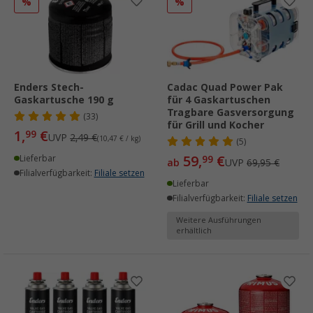
%
%
Enders Stech-
Cadac Quad Power Pak
Gaskartusche 190 g
für 4 Gaskartuschen
Tragbare Gasversorgung
(33)
für Grill und Kocher
1,
€
99
UVP
2,49 €
(10,47 € / kg)
(5)
59,
€
Lieferbar
99
ab
UVP
69,95 €
Filialverfügbarkeit:
Filiale setzen
Lieferbar
Filialverfügbarkeit:
Filiale setzen
Weitere Ausführungen
erhältlich