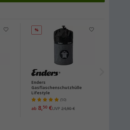
%
%
Enders
Gasfl
Gasflaschenschutzhülle
Lifestyle
(50)
19
ab
8,
€
50
ab
UVP
24,90 €