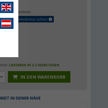
€
9
. MwSt.,
zzgl. Versandkosten
5% Vorteilskartenbonus sichern
rkeit:
LIEFERBAR IN 2-3 WERKTAGEN
IN DEN WARENKORB
KEIT IN DEINER NÄHE