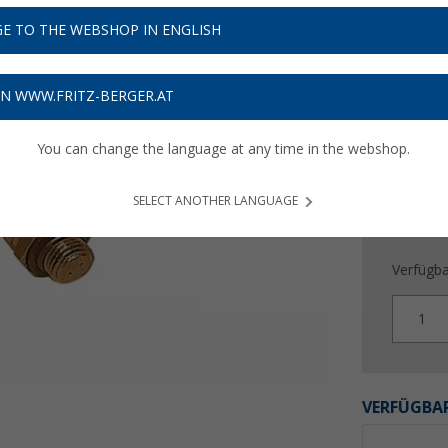
21,
9
E TO THE WEBSHOP IN ENGLISH
Preise inkl
Bis zu 
ON WWW.FRITZ-BERGER.AT
You can change the language at any time in the webshop.
SELECT ANOTHER LANGUAGE
Verfügba
1
VERFÜGBAR