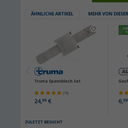
ÄHNLICHE ARTIKEL
MEHR VON DIESE
onal
Truma Spannblech Set
Gas
Nr.1-
(78)
24,
€
6,
99
99
ZULETZT BESUCHT