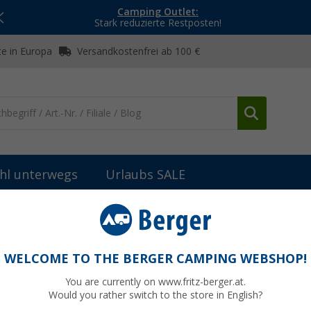
Camping Outlet:
Stark reduzierte Restposten!
e in Europa
Versandkostenfrei ab 100 €
hl unterwegs
Urlaubs SALE
schen
Zubehör Flaschen & Kartuschen
Europa-Flaschenset
WELCOME TO THE BERGER CAMPING WEBSHOP!
You are currently on www.fritz-berger.at.
Would you rather switch to the store in English?
bisher
31