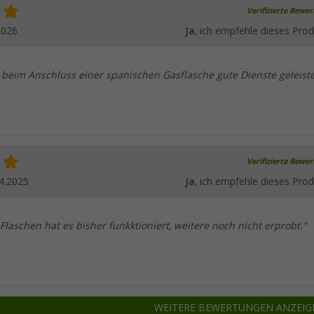
Verifizierte Bewe
2026
Ja
, ich empfehle dieses Prod
 beim Anschluss einer spanischen Gasflasche gute Dienste geleiste
Verifizierte Bewe
4.2025
Ja
, ich empfehle dieses Prod
e Flaschen hat es bisher funkktioniert, weitere noch nicht erprobt."
WEITERE BEWERTUNGEN ANZEIG