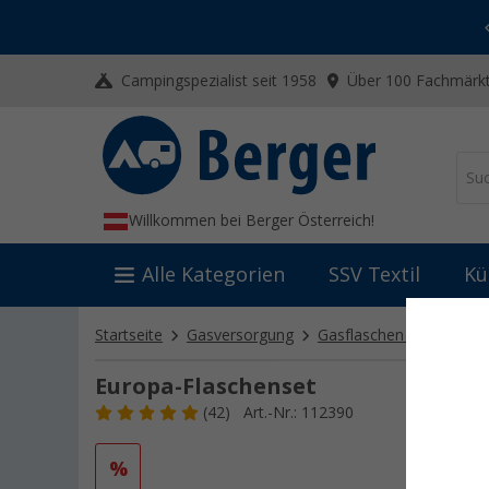
-20% auf Kleidung und Schuhe
Mit dem Aktionscode
20SSV
Campingspezialist seit 1958
Über 100 Fachmärkt
Willkommen bei Berger Österreich!
Alle Kategorien
SSV Textil
Kü
Startseite
Gasversorgung
Gasflaschen und -kartu
Europa-Flaschenset
(42)
Art.-Nr.: 112390
%