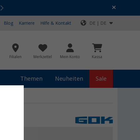
Urlaubs-SALE:
Top-Deals für dein Abenteuer!
Blog
Karriere
Hilfe & Kontakt
DE | DE
Filialen
Merkzettel
Mein Konto
Kassa
Themen
Neuheiten
Sale
,99 €