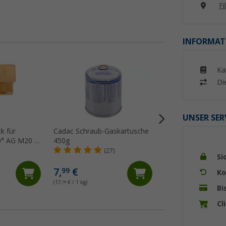
Fi
INFORMAT
%
Ka
Di
UNSER SER
k für
Cadac Schraub-Gaskartusche
Campingaz CV 470
0° AG M20 x
450g
Gaskartusche 450
ÜM
(27)
(Üb
Si
9,
€
99
7,
€
99
Ko
UVP 12,49 €
(17,
76
€ / 1 kg)
(22,
20
€ / 1 kg)
Bi
Cl