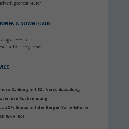
lialverfügbarkeit prüfen
IONEN & DOWNLOADS
%
talogseite: 533
esen Artikel vergleichen
VICE
 Plus
Coleman C500 Performance
Campingaz CP 250
 ml
Ventilkartusche mit Gewinde
Gaskartusche 220 
Propan Butangemisch
er 100)
(13)
(65)
chere Zahlung mit SSL Verschlüsselung
7,
€
99
5,
€
49
stenlose Rücksendung
UVP 10,49 €
(18,
16
€ / 1 kg)
(24,
95
€ / 1 kg)
s zu 5% Bonus mit der Berger Vorteilskarte
ick & Collect