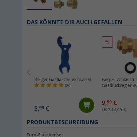
DAS KÖNNTE DIR AUCH GEFALLEN
%
Berger Gasflaschenschlüssel
Berger Winkelstüc
Gasdruckregler 9
(20)
1,5 - M20 x 1,5 
9,
€
99
5,
€
99
UVP 14,99 €
PRODUKTBESCHREIBUNG
Euro-Flaschenset