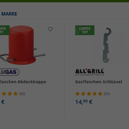
R MARKE
flaschen Abdeckkappe
Gasflaschen-Schlüssel
(62)
(55)
€
14,
€
99