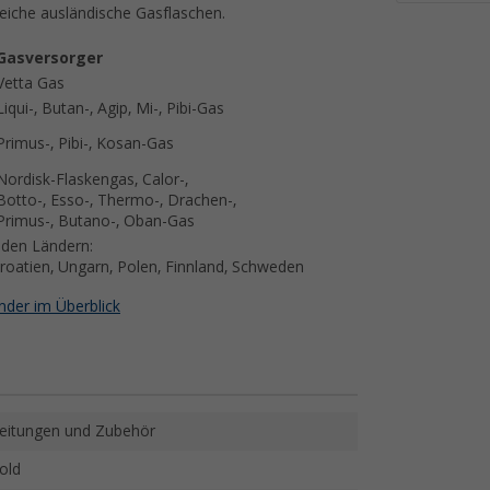
eiche ausländische Gasflaschen.
Gasversorger
Vetta Gas
Liqui-, Butan-, Agip, Mi-, Pibi-Gas
Primus-, Pibi-, Kosan-Gas
Nordisk-Flaskengas, Calor-,
Botto-, Esso-, Thermo-, Drachen-,
Primus-, Butano-, Oban-Gas
ntisch mit folgenden Ländern:
Kroatien, Ungarn, Polen, Finnland, Schweden
nder im Überblick
eitungen und Zubehör
old