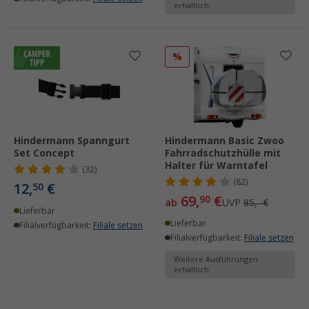
erhältlich
%
Hindermann Spanngurt
Hindermann Basic Zwoo
Set Concept
Fahrradschutzhülle mit
Halter für Warntafel
(32)
(82)
12,
€
50
69,
€
90
ab
UVP
85,- €
Lieferbar
Lieferbar
Filialverfügbarkeit:
Filiale setzen
Filialverfügbarkeit:
Filiale setzen
Weitere Ausführungen
erhältlich