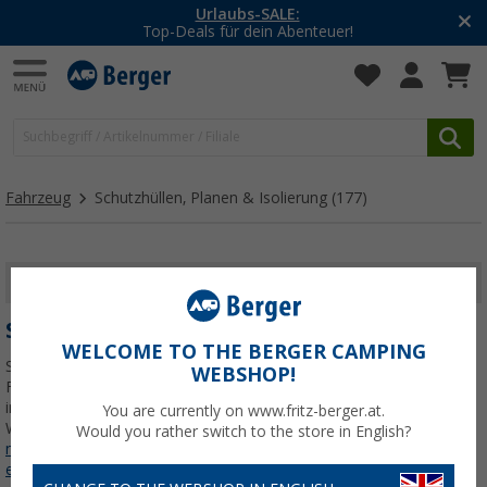
Urlaubs-SALE:
Top-Deals für dein Abenteuer!
Fahrzeug
Schutzhüllen, Planen & Isolierung
(177)
FILTER ANZEIGEN
SCHUTZHÜLLEN, PLANEN & ISOLIERUNG
WELCOME TO THE BERGER CAMPING
Schutzhüllen, Planen und Isolierungsprodukte schützen dein
WEBSHOP!
Fahrzeug vor Wetter, Schmutz und Hitze – egal ob unterwegs oder
in der Winterpause. Hier findest du passgenaue Lösungen für
You are currently on www.fritz-berger.at.
Wohnwagen, Wohnmobil, Deichsel, Fahrradträger, Räder &
Jetzt
Would you rather switch to the store in English?
mehr über unsere Kategorie
Schutzhüllen, Planen & Isolierung
erfahren...