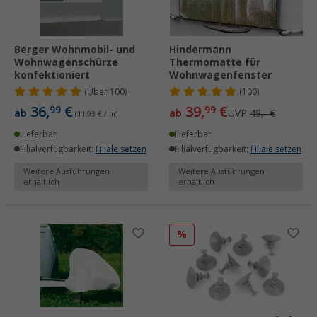
Berger Wohnmobil- und
Hindermann
Wohnwagenschürze
Thermomatte für
konfektioniert
Wohnwagenfenster
(
Über
100)
(100)
36,
€
39,
€
99
99
ab
ab
UVP
49,- €
(11,93 € / m)
Lieferbar
Lieferbar
Filialverfügbarkeit:
Filiale setzen
Filialverfügbarkeit:
Filiale setzen
Weitere Ausführungen
Weitere Ausführungen
erhältlich
erhältlich
%