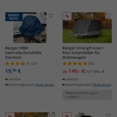
%
Berger 300D
Berger StrongProtect
Fahrradschutzhülle
Plus Schutzhülle für
Deichsel
Wohnwagen
(24)
(90)
19,
€
149,- €
99
ab
UVP
159,- €
Lieferbar
Lieferbar
Filialverfügbarkeit:
Filiale setzen
Filialverfügbarkeit:
Filiale setzen
Weitere Ausführungen
erhältlich
%
%