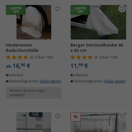
Hindermann
Berger Deichselhaube 86
Radschutzhülle
x 62 cm
(
Über
100)
(
Über
100)
16,
€
11,
€
90
99
ab
Lieferbar
Lieferbar
Filialverfügbarkeit:
Filiale setzen
Filialverfügbarkeit:
Filiale setzen
Weitere Ausführungen
erhältlich
%