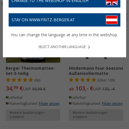
CHANGE TO THE WEBSHOP IN ENGLISH
Sortieren:
Seite 1 von 6
STAY ON WWW.FRITZ-BERGER.AT
%
%
You can change the language at any time in the webshop.
SELECT ANOTHER LANGUAGE
Berger Thermomatten-
Hindermann Four-Seasons
Set 3-teilig
Außenisoliermatte
(66)
(
Über
100)
34,
€
103,- €
99
UVP
59,99 €
ab
UVP
135,- €
Lieferbar
Lieferbar
Filialverfügbarkeit:
Filiale setzen
Filialverfügbarkeit:
Filiale setzen
Weitere Ausführungen
Weitere Ausführungen
erhältlich
erhältlich