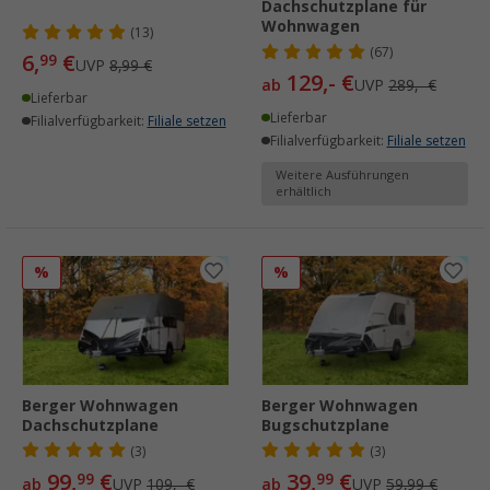
Dachschutzplane für
Wohnwagen
(13)
(67)
6,
€
99
UVP
8,99 €
129,- €
ab
UVP
289,- €
Lieferbar
Lieferbar
Filialverfügbarkeit:
Filiale setzen
Filialverfügbarkeit:
Filiale setzen
Weitere Ausführungen
erhältlich
%
%
Berger Wohnwagen
Berger Wohnwagen
Dachschutzplane
Bugschutzplane
(3)
(3)
99,
€
39,
€
99
99
ab
UVP
109,- €
ab
UVP
59,99 €