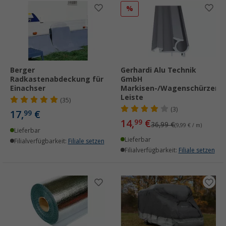
%
Berger
Gerhardi Alu Technik
Radkastenabdeckung für
GmbH
Einachser
Markisen-/Wagenschürzen-
Leiste
(35)
(3)
17,
€
99
14,
€
99
36,99 €
(9,99 € / m)
Lieferbar
Lieferbar
Filialverfügbarkeit:
Filiale setzen
Filialverfügbarkeit:
Filiale setzen