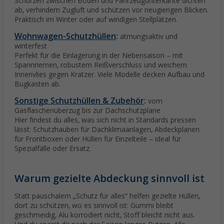
Schürzen zwischen Boden und Fahrzeugunterkante dichten
ab, verhindern Zugluft und schützen vor neugierigen Blicken.
Praktisch im Winter oder auf windigen Stellplätzen.
Wohnwagen-Schutzhüllen
:
atmungsaktiv und
winterfest
Perfekt für die Einlagerung in der Nebensaison – mit
Spannriemen, robustem Reißverschluss und weichem
Innenvlies gegen Kratzer. Viele Modelle decken Aufbau und
Bugkasten ab.
Sonstige Schutzhüllen & Zubehör
:
vom
Gasflaschenüberzug bis zur Dachschutzplane
Hier findest du alles, was sich nicht in Standards pressen
lässt: Schutzhauben für Dachklimaanlagen, Abdeckplanen
für Frontboxen oder Hüllen für Einzelteile – ideal für
Spezialfälle oder Ersatz.
Warum gezielte Abdeckung sinnvoll ist
Statt pauschalem „Schutz für alles“ helfen gezielte Hüllen,
dort zu schützen, wo es sinnvoll ist: Gummi bleibt
geschmeidig, Alu korrodiert nicht, Stoff bleicht nicht aus.