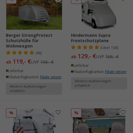
Berger StrongProtect
Hindermann Supra
Schutzhülle für
Frontschutzplane
Wohnwagen
(
Über
100)
(96)
129,- €
ab
UVP
169,- €
119,- €
ab
UVP
159,- €
Lieferbar
Lieferbar
Filialverfügbarkeit:
Filiale setzen
Filialverfügbarkeit:
Filiale setzen
Weitere Ausführungen
erhältlich
Weitere Ausführungen
erhältlich
%
%