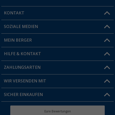
KONTAKT
SOZIALE MEDIEN
Du hast eine Frage?
MEIN BERGER
Filiale finden
HILFE & KONTAKT
Vorteilskarte
Blog
ZAHLUNGSARTEN
FAQ & Kontakt
Produkttester
Versandinformationen
WIR VERSENDEN MIT
Jobs & Karriere
Click & Collect
SICHER EINKAUFEN
Geschenkgutschein
Rücksendung
Berger Bewusst
Eure Bewertungen
Bestellstatus