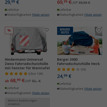
29,
€
69,
€
99
99
UVP
89,99 €
Lieferbar
Lieferbar
Filialverfügbarkeit:
Filiale setzen
Filialverfügbarkeit:
Filiale setzen
%
Hindermann Universal
Berger 300D
Zwoo Fahrradschutzhülle
Fahrradschutzhülle Heck
mit Fenster für Warntafel
(50)
(
Über
100)
24,
€
99
68,
€
99
ab
UVP
85,- €
Lieferbar
Lieferbar
Filialverfügbarkeit:
Filiale setzen
Filialverfügbarkeit:
Filiale setzen
Weitere Ausführungen
erhältlich