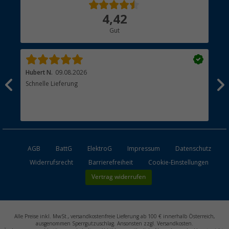
Über uns
4,42
Hauptkatalog
Gut
Händler werden
Hubert N.
09.08.2026
Kai 
Schnelle Lieferung
Seh
AGB
BattG
ElektroG
Impressum
Datenschutz
Widerrufsrecht
Barrierefreiheit
Cookie-Einstellungen
Vertrag widerrufen
Alle Preise inkl. MwSt., versandkostenfreie Lieferung ab 100 € innerhalb Österreich,
ausgenommen Sperrgutzuschlag. Ansonsten zzgl. Versandkosten.