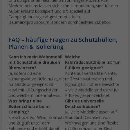
Und du sparst dir nach der Saison langes Putzen. Alle
Modelle bei uns lassen sich schnell montieren, sind für den
Außeneinsatz konzipiert und oft speziell auf
Campingfahrzeuge abgestimmt – kein
Baumarktprovisorium, sondern durchdachtes Zubehör.
FAQ – häufige Fragen zu Schutzhüllen,
Planen & Isolierung
Kann ich mein Wohnmobil
Welche
mit Schutzhülle draußen
Fahrradschutzhülle ist für
überwintern?
E-Bikes geeignet?
Ja, sofern du eine
Achte auf verstärkte Nähte,
atmungsaktive Hülle nutzt, die
reißfeste Materialien und
für Outdoor geeignet ist –
Eignung für höhere Gewichte
ideal mit Lüftungsschlitzen
– viele Modelle sind extra für
und weichem Innenmaterial.
E-Bikes gekennzeichnet.
Was bringt eine
Gibt es universelle
Bodenschürze beim
Deichselhauben?
Camping?
Ja, viele Modelle passen auf
Sie schützt vor Wind, Schmutz
Standard-Deichseln von
und Zugluft unter dem
Wohnwagen und sind flexibel
Fahrzeug und erhöht damit
mit Gummizug oder Klett