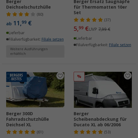
Berger
Berger Ersatz Saugnäpfe
Deichselschutzhülle
für Thermomatten 10er
Set
(80)
(37)
11,
€
99
ab
5,
€
99
UVP
7,99 €
Lieferbar
Lieferbar
Filialverfügbarkeit:
Filiale setzen
Filialverfügbarkeit:
Filiale setzen
Weitere Ausführungen
erhältlich
%
Berger 300D
Berger
Fahrradschutzhülle
Scheibenabdeckung für
Deichsel XL
Ducato XL ab 06/2006
(61)
(53)