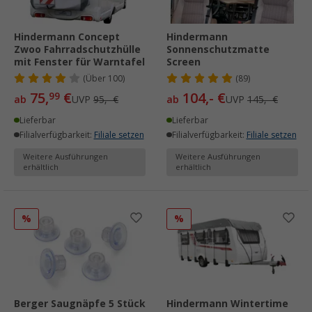
Hindermann Concept
Hindermann
Zwoo Fahrradschutzhülle
Sonnenschutzmatte
mit Fenster für Warntafel
Screen
(
Über
100)
(89)
75,
€
104,- €
99
ab
UVP
95,- €
ab
UVP
145,- €
Lieferbar
Lieferbar
Filialverfügbarkeit:
Filiale setzen
Filialverfügbarkeit:
Filiale setzen
Weitere Ausführungen
Weitere Ausführungen
erhältlich
erhältlich
%
%
Berger Saugnäpfe 5 Stück
Hindermann Wintertime