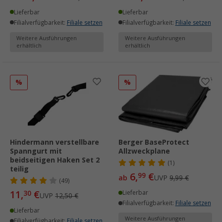
Lieferbar
Lieferbar
Filialverfügbarkeit:
Filiale setzen
Filialverfügbarkeit:
Filiale setzen
Weitere Ausführungen
Weitere Ausführungen
erhältlich
erhältlich
%
%
Hindermann verstellbare
Berger BaseProtect
Spanngurt mit
Allzweckplane
beidseitigen Haken Set 2
(1)
teilig
6,
€
99
ab
UVP
9,99 €
(49)
11,
€
30
Lieferbar
UVP
12,50 €
Filialverfügbarkeit:
Filiale setzen
Lieferbar
Weitere Ausführungen
Filialverfügbarkeit:
Filiale setzen