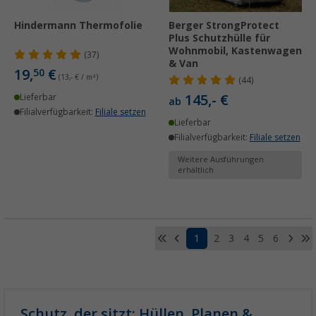
Hindermann Thermofolie
Berger StrongProtect
Plus Schutzhülle für
Wohnmobil, Kastenwagen
(37)
& Van
19,
€
50
(13,- € / m²)
(44)
145,- €
Lieferbar
ab
Filialverfügbarkeit:
Filiale setzen
Lieferbar
Filialverfügbarkeit:
Filiale setzen
Weitere Ausführungen
erhältlich
1
2
3
4
5
6
Schutz, der sitzt: Hüllen, Planen &