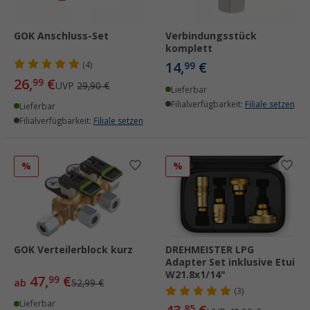
GOK Anschluss-Set
Verbindungsstück
komplett
14,
€
(4)
99
26,
€
99
UVP
29,90 €
Lieferbar
Filialverfügbarkeit:
Filiale setzen
Lieferbar
Filialverfügbarkeit:
Filiale setzen
%
%
GOK Verteilerblock kurz
DREHMEISTER LPG
Adapter Set inklusive Etui
W21.8x1/14"
47,
€
99
ab
52,99 €
(3)
Lieferbar
85