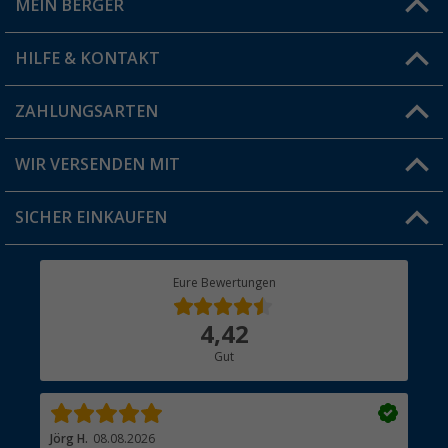
MEIN BERGER
Filiale finden
HILFE & KONTAKT
Vorteilskarte
Blog
ZAHLUNGSARTEN
FAQ & Kontakt
Produkttester
Versandinformationen
WIR VERSENDEN MIT
Jobs & Karriere
Click & Collect
SICHER EINKAUFEN
Geschenkgutschein
Rücksendung
Berger Bewusst
Eure Bewertungen
Bestellstatus
Über uns
4,42
Hauptkatalog
Gut
Händler werden
Jörg H.
08.08.2026
Kla