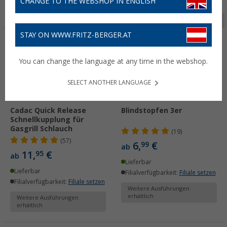
CHANGE TO THE WEBSHOP IN ENGLISH
Seite 1 von 2
STAY ON WWW.FRITZ-BERGER.AT
You can change the language at any time in the webshop.
SELECT ANOTHER LANGUAGE
Cadac Quick Release
Blindstopfen 3er
Schnellkupplung für
Gasgrill Schlauch
(19)
(57)
6,
€
99
ab
11,
€
95
ab
Lieferbar
Lieferbar
Filialverfügbarkeit:
Filiale setzen
Filialverfügbarkeit:
Filiale setzen
Weitere Ausführungen
erhältlich
Weitere Ausführungen
erhältlich