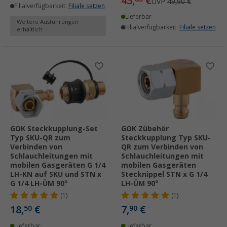
43,
€
UVP
49,90 €
Filialverfügbarkeit:
Filiale setzen
Lieferbar
Weitere Ausführungen
Filialverfügbarkeit:
Filiale setzen
erhältlich
GOK Steckkupplung-Set
GOK Zübehör
Typ SKU-QR zum
Steckkupplung Typ SKU-
Verbinden von
QR zum Verbinden von
Schlauchleitungen mit
Schlauchleitungen mit
mobilen Gasgeräten G 1/4
mobilen Gasgeräten
LH-KN auf SKU und STN x
Stecknippel STN x G 1/4
G 1/4 LH-ÜM 90°
LH-ÜM 90°
(1)
(1)
18,
€
7,
€
50
90
Lieferbar
Lieferbar