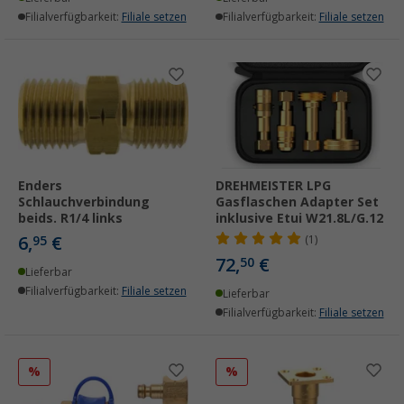
Filialverfügbarkeit:
Filiale setzen
Filialverfügbarkeit:
Filiale setzen
Enders
DREHMEISTER LPG
Schlauchverbindung
Gasflaschen Adapter Set
beids. R1/4 links
inklusive Etui W21.8L/G.12
6,
€
95
(1)
72,
€
50
Lieferbar
Filialverfügbarkeit:
Filiale setzen
Lieferbar
Filialverfügbarkeit:
Filiale setzen
%
%