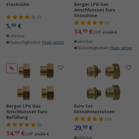
Stecktülle
Berger LPG Gas
Anschlussset Euro
Entnahme
(7)
(1)
5,
€
99
14,
€
99
UVP
24,99 €
Lieferbar
Lieferbar
Filialverfügbarkeit:
Filiale setzen
Filialverfügbarkeit:
Filiale setzen
%
Berger LPG Gas
Euro Set
Anschlussset Euro
Entnahmestutzen
Befüllung
(15)
(2)
29,
€
99
14,
€
99
UVP
24,99 €
Lieferbar