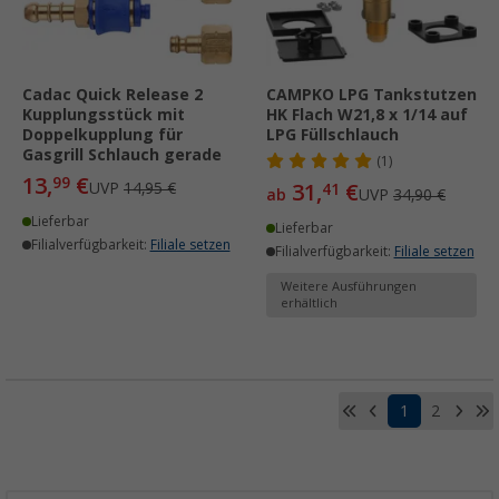
Cadac Quick Release 2
CAMPKO LPG Tankstutzen
Kupplungsstück mit
HK Flach W21,8 x 1/14 auf
Doppelkupplung für
LPG Füllschlauch
Gasgrill Schlauch gerade
(1)
13,
€
99
UVP
14,95 €
31,
€
41
ab
UVP
34,90 €
Lieferbar
Lieferbar
Filialverfügbarkeit:
Filiale setzen
Filialverfügbarkeit:
Filiale setzen
Weitere Ausführungen
erhältlich
1
2