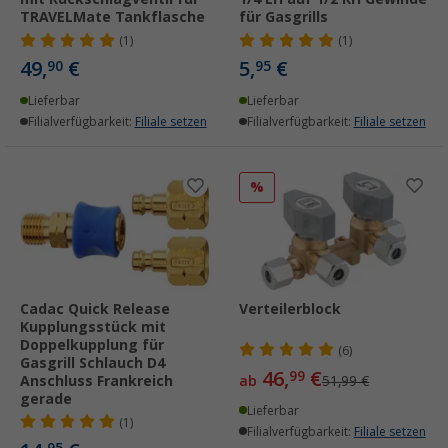
TRAVELMate Tankflasche
für Gasgrills
(1)
(1)
49,
€
5,
€
90
95
Lieferbar
Lieferbar
Filialverfügbarkeit:
Filiale setzen
Filialverfügbarkeit:
Filiale setzen
%
Cadac Quick Release
Verteilerblock
Kupplungsstück mit
Doppelkupplung für
(6)
Gasgrill Schlauch D4
46,
€
99
Anschluss Frankreich
ab
51,99 €
gerade
Lieferbar
(1)
Filialverfügbarkeit:
Filiale setzen
95