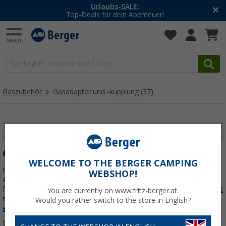
-20% auf Kleidung und Schuhe
Mit dem Aktionscode
20SSV
Gaszubehör
Gasadapter und -kupplung
(37)
FILTER ANZEIGEN
GASADAPTER UND -KUPPLUNG
WELCOME TO THE BERGER CAMPING
Gasadapter, Kupplungen, Schnellkupplungen, Verteilerblöcke und
WEBSHOP!
Adaptersets – hier findest du alles, um Gasanlagen sicher und
flexibel im Wohnmobil, Caravan oder Campervan zu verbinden.
Jetzt
You are currently on www.fritz-berger.at.
mehr über unsere Kategorie
Gasadapter und -kupplung
Would you rather switch to the store in English?
erfahren...
Sortieren: