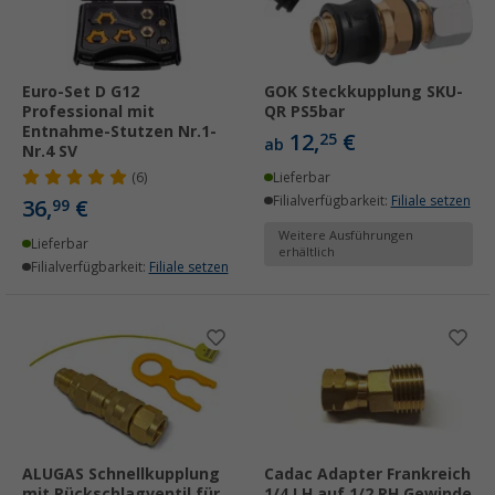
Euro-Set D G12
GOK Steckkupplung SKU-
Professional mit
QR PS5bar
Entnahme-Stutzen Nr.1-
12,
€
25
ab
Nr.4 SV
(6)
Lieferbar
Filialverfügbarkeit:
Filiale setzen
36,
€
99
Weitere Ausführungen
Lieferbar
erhältlich
Filialverfügbarkeit:
Filiale setzen
ALUGAS Schnellkupplung
Cadac Adapter Frankreich
mit Rückschlagventil für
1/4 LH auf 1/2 RH Gewinde