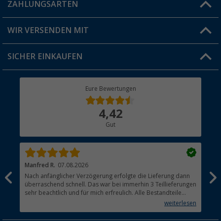
Blog
ZAHLUNGSARTEN
FAQ & Kontakt
Produkttester
Versandinformationen
WIR VERSENDEN MIT
Jobs & Karriere
Click & Collect
SICHER EINKAUFEN
Geschenkgutschein
Rücksendung
Berger Bewusst
Eure Bewertungen
Bestellstatus
Über uns
4,42
Hauptkatalog
Gut
Händler werden
Manfred R.
07.08.2026
Han
Nach anfänglicher Verzögerung erfolgte die Lieferung dann
Sen
überraschend schnell. Das war bei immerhin 3 Teillieferungen
Lie
sehr beachtlich und für mich erfreulich. Alle Bestandteile
waren gut verpackt und in Ordnung. Das Gerät (Gasgrill)
weiterlesen
funktioniert bestens