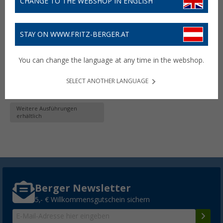
CHANGE TO THE WEBSHOP IN ENGLISH
STAY ON WWW.FRITZ-BERGER.AT
RECAYA Spiroplex neo
Schlafsystem
You can change the language at any time in the webshop.
39,
€
99
ab
SELECT ANOTHER LANGUAGE
Lieferbar
Filialverfügbarkeit:
Filiale setzen
Weitere Ausführungen
erhältlich
Berger Newsletter
5,- € Willkommensgutschein sichern