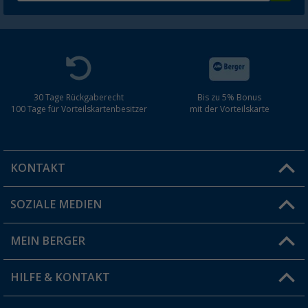
30 Tage Rückgaberecht
Bis zu 5% Bonus
100 Tage für Vorteilskartenbesitzer
mit der Vorteilskarte
KONTAKT
SOZIALE MEDIEN
Du hast eine Frage?
MEIN BERGER
Filiale finden
HILFE & KONTAKT
Vorteilskarte