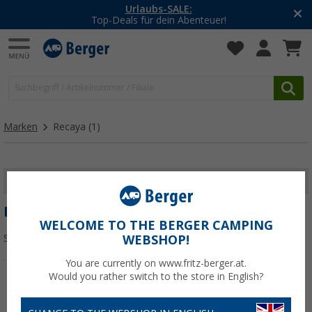
Urlaubs-SALE:
Top-Deals für dein Abenteuer!
Marken
Recaya
(1)
FILTER ANZEIGEN
RECAYA
WELCOME TO THE BERGER CAMPING
Sortieren:
WEBSHOP!
You are currently on www.fritz-berger.at.
Would you rather switch to the store in English?