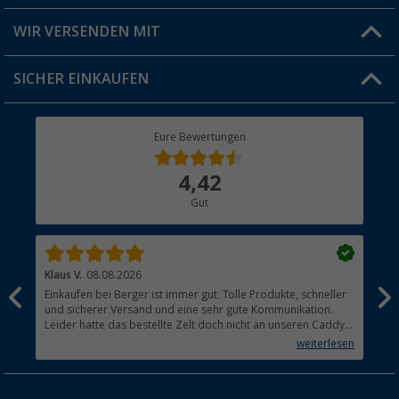
Produkttester
Versandinformationen
WIR VERSENDEN MIT
Jobs & Karriere
Click & Collect
SICHER EINKAUFEN
Geschenkgutschein
Rücksendung
Berger Bewusst
Eure Bewertungen
Bestellstatus
Über uns
4,42
Hauptkatalog
Gut
Händler werden
Klaus V.
08.08.2026
Mat
Einkaufen bei Berger ist immer gut. Tolle Produkte, schneller
Hat
und sicherer Versand und eine sehr gute Kommunikation.
Leider hatte das bestellte Zelt doch nicht an unseren Caddy
Maxi gepasst. Die Rückabwicklung verlief ebenfalls absolut
weiterlesen
unkompliziert.