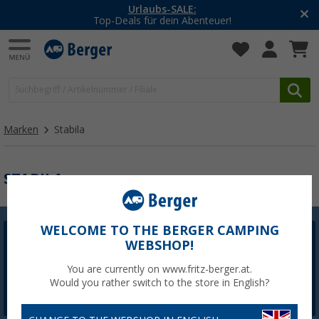
Urlaubs-SALE:
Top-Deals für dein Abenteuer!
Marken
Stabila
STABILA
WELCOME TO THE BERGER CAMPING
WEBSHOP!
Berger Newsletter
5,- € Willkommensgutschein sichern
You are currently on www.fritz-berger.at.
Would you rather switch to the store in English?