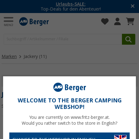
Urlaubs-SALE:
Top-Deals für dein Abenteuer!
Marken
Jackery
(11)
FILTER ANZEIGEN
JACKERY
WELCOME TO THE BERGER CAMPING
Sortieren:
WEBSHOP!
You are currently on www.fritz-berger.at.
Would you rather switch to the store in English?
%