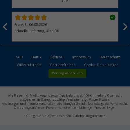
Gut
Händler werden
Frank S.
06.08.2026
Rai
Schnelle Lieferung, alles OK
Gut
AGB
BattG
ElektroG
Impressum
Datenschutz
Widerrufsrecht
Barrierefreiheit
Cookie-Einstellungen
Vertrag widerrufen
Alle Preise inkl. MwSt., versandkostenfreie Lieferung ab 100 € innerhalb Österreich,
ausgenommen Sperrgutzuschlag. Ansonsten zzgl. Versandkosten.
Änderungen und Irrtümer vorbehalten. Abbildungen ähnlich. Nur solange der Vorrat reicht.
Die durchgestrichenen Preise entsprechen dem bisherigen Preis bei Berger.
*
Gültig nur für Dometic Markisen. Zubehör ausgenommen.