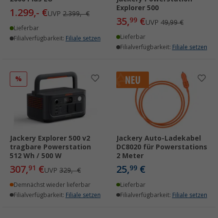
Explorer 500
1.299,- €
UVP
2.399,- €
35,
€
99
UVP
49,99 €
Lieferbar
Lieferbar
Filialverfügbarkeit:
Filiale setzen
Filialverfügbarkeit:
Filiale setzen
%
Jackery Explorer 500 v2
Jackery Auto-Ladekabel
tragbare Powerstation
DC8020 für Powerstations
512 Wh / 500 W
2 Meter
307,
€
25,
€
91
99
UVP
329,- €
Demnächst wieder lieferbar
Lieferbar
Filialverfügbarkeit:
Filiale setzen
Filialverfügbarkeit:
Filiale setzen