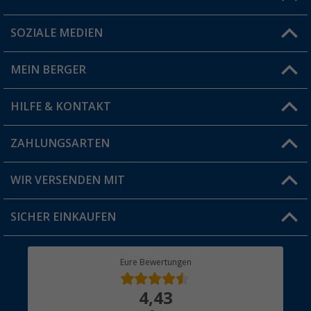
SOZIALE MEDIEN
Du hast eine Frage?
MEIN BERGER
Filiale finden
HILFE & KONTAKT
Vorteilskarte
Blog
ZAHLUNGSARTEN
FAQ & Kontakt
Produkttester
Versandinformationen
WIR VERSENDEN MIT
Jobs & Karriere
Click & Collect
SICHER EINKAUFEN
Geschenkgutschein
Rücksendung
Berger Bewusst
Eure Bewertungen
Bestellstatus
Über uns
4,43
Hauptkatalog