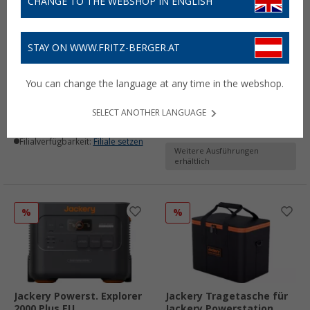
CHANGE TO THE WEBSHOP IN ENGLISH
STAY ON WWW.FRITZ-BERGER.AT
Jackery Explorer 240 V2
Jackery SolarSaga
Tragbare Powerstation
Faltbares Solarmodul
You can change the language at any time in the webshop.
256 Wh / 300 W
249,- €
ab
232,
€
05
UVP
249,- €
SELECT ANOTHER LANGUAGE
Lieferbar
Lieferbar
Filialverfügbarkeit:
Filiale setzen
Filialverfügbarkeit:
Filiale setzen
Weitere Ausführungen
erhältlich
%
%
Jackery Powerst. Explorer
Jackery Tragetasche für
2000 Plus EU
Jackery Powerstation