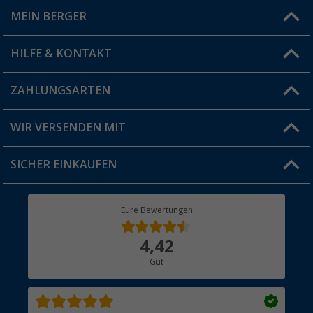
MEIN BERGER
Filiale finden
HILFE & KONTAKT
Vorteilskarte
Blog
ZAHLUNGSARTEN
FAQ & Kontakt
Produkttester
Versandinformationen
WIR VERSENDEN MIT
Jobs & Karriere
Click & Collect
SICHER EINKAUFEN
Geschenkgutschein
Rücksendung
Berger Bewusst
Eure Bewertungen
Bestellstatus
Über uns
4,42
Hauptkatalog
Gut
Händler werden