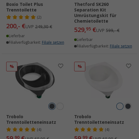
Boxio Toilet Plus
Thetford SK260
Trenntoilette
Separation Kit
Umrüstungskit für
(2)
Chemietoilette
200,- €
UVP
249,30 €
529,
€
95
UVP
599,- €
Lieferbar
Lieferbar
Filialverfügbarkeit:
Filiale setzen
Filialverfügbarkeit:
Filiale setzen
%
%
Trobolo
Trobolo
Trenntoiletteneinsatz
Trenntoiletteneinsatz
(4)
(4)
59,
€
59,
€
90
99