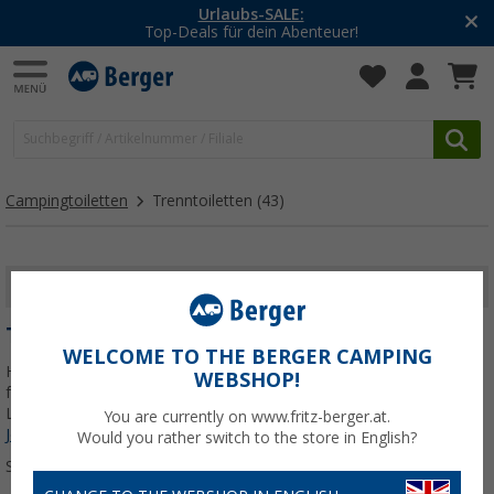
-20% auf Kleidung und Schuhe
Mit dem Aktionscode
20SSV
Campingtoiletten
Trenntoiletten
(43)
FILTER ANZEIGEN
TRENNTOILETTEN
WELCOME TO THE BERGER CAMPING
Hier findest du mobile Trenntoiletten, kompakte Eurobox-Modelle,
WEBSHOP!
fest verbaute Systeme und passendes Zubehör wie Trenneinsätze,
Lüfter oder Einstreu – alles für hygienisches, autarkes Camping.
You are currently on www.fritz-berger.at.
Jetzt mehr über unsere Kategorie
Trenntoiletten
erfahren...
Would you rather switch to the store in English?
Sortieren: