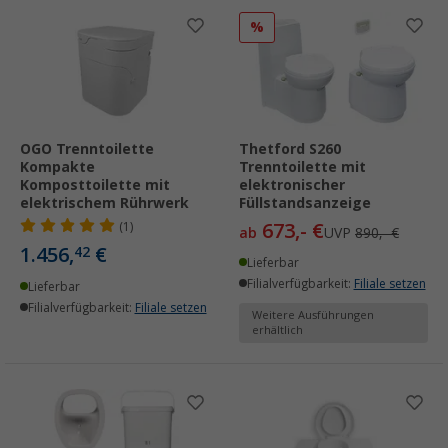
%
OGO Trenntoilette
Thetford S260
Kompakte
Trenntoilette mit
Komposttoilette mit
elektronischer
elektrischem Rührwerk
Füllstandsanzeige
673,- €
(1)
ab
UVP
890,- €
1.456,
€
42
Lieferbar
Filialverfügbarkeit:
Filiale setzen
Lieferbar
Filialverfügbarkeit:
Filiale setzen
Weitere Ausführungen
erhältlich