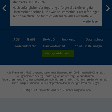
Manfred R.
07.08.2026
Han
Nach anfänglicher Verzögerung erfolgte die Lieferung dann
Sen
überraschend schnell. Das war bei immerhin 3 Teillieferungen
Lie
sehr beachtlich und für mich erfreulich. Alle Bestandteile
waren gut verpackt und in Ordnung. Das Gerät (Gasgrill)
weiterlesen
funktioniert bestens
AGB
BattG
ElektroG
Impressum
Datenschutz
Widerrufsrecht
Barrierefreiheit
Cookie-Einstellungen
Vertrag widerrufen
Alle Preise inkl. MwSt., versandkostenfreie Lieferung ab 100 € innerhalb Österreich,
ausgenommen Sperrgutzuschlag. Ansonsten zzgl. Versandkosten.
Änderungen und Irrtümer vorbehalten. Abbildungen ähnlich. Nur solange der Vorrat reicht.
Die durchgestrichenen Preise entsprechen dem bisherigen Preis bei Berger.
*
Gültig nur für Dometic Markisen. Zubehör ausgenommen.