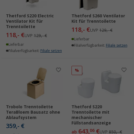
Thetford S220 Electric
Thetford S260 Ventilator
Ventilator Kit für
Kit für Trenntoilette
Trenntoilette
118,- €
UVP
129,- €
118,- €
UVP
129,- €
Lieferbar
Lieferbar
Filialverfügbarkeit:
Filiale setzen
Filialverfügbarkeit:
Filiale setzen
%
Trobolo Trenntoilette
Thetford S220
TeraBloem Bausatz ohne
Trenntoilette mit
Ablaufsystem
mechanischer
Füllstandsanzeige
359,- €
643,
€
06
ab
UVP
850,- €