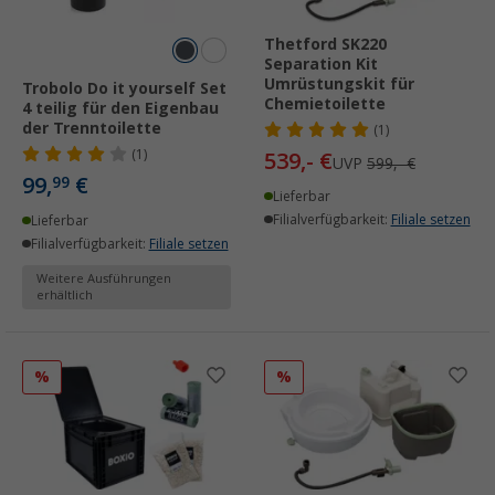
Thetford SK220
Separation Kit
Umrüstungskit für
Trobolo Do it yourself Set
Chemietoilette
4 teilig für den Eigenbau
der Trenntoilette
(1)
(1)
539,- €
UVP
599,- €
99,
€
99
Lieferbar
Filialverfügbarkeit:
Filiale setzen
Lieferbar
Filialverfügbarkeit:
Filiale setzen
Weitere Ausführungen
erhältlich
%
%