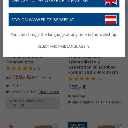
CHANGE TO THE WEBSHOP IN ENGLISH
Seite 1 von 2
STAY ON WWW.FRITZ-BERGER.AT
%
You can change the language at any time in the webshop.
SELECT ANOTHER LANGUAGE
Trobolo WandaGO
Trobolo BilaBox
Trenntoilette
Trenntoilette 2.
Generation im Eurobox
(13)
Format 30,3 x 40 x 30 cm
159,- €
ab
UVP
179,- €
(2)
135,- €
Lieferbar
Filialverfügbarkeit:
Filiale setzen
Lieferbar
Weitere Ausführungen
Filialverfügbarkeit:
Filiale setzen
erhältlich
%