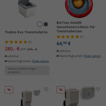
BioTioo SmellX
Geruchsverschluss für
Trenntoiletten
Trelino Evo Trenntoilette
(1)
(1)
64,
€
99
280,- €
UVP
299,- €
Lieferbar
Filialverfügbarkeit:
Filiale setzen
Lieferbar
Filialverfügbarkeit:
Filiale setzen
Weitere Ausführungen
erhältlich
%
%