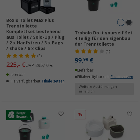
Boxio Toilet Max Plus
Trenntoilette
Komplettset bestehend
Trobolo Do it yourself Set
aus Toilet / Solo-Up / Plug
4 teilig für den Eigenbau
/ 2 x Hanfstreu / 3 x Bags
der Trenntoilette
/ Shake / 6 x Clips
(1)
(3)
99,
€
99
225,- €
UVP
295,10 €
Lieferbar
Lieferbar
Filialverfügbarkeit:
Filiale setzen
Filialverfügbarkeit:
Filiale setzen
Weitere Ausführungen
erhältlich
%