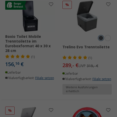
%
Boxio Toilet Mobile
Trenntoilette im
Euroboxformat 40 x 30 x
Trelino Evo Trenntoilette
28 cm
(1)
(1)
156,
€
16
289,- €
UVP
319,- €
Lieferbar
Lieferbar
Filialverfügbarkeit:
Filiale setzen
Filialverfügbarkeit:
Filiale setzen
Weitere Ausführungen
erhältlich
%