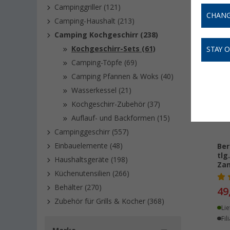
Campinggriller (121)
CHANG
Camping-Haushalt (213)
Camping Kochgeschirr (238)
Kochgeschirr-Sets (61)
STAY 
Camping-Töpfe (69)
Camping Pfannen & Woks (40)
Wasserkessel (21)
Kochgeschirr-Zubehör (37)
Auflauf- und Backformen (15)
Campinggeschirr (557)
Einbauelemente (48)
Ber
tlg
Haushaltsgeräte (198)
Zan
Küchenutensilien (266)
Behälter (270)
49
Zubehör für Grills & Kocher (368)
Lie
Fil