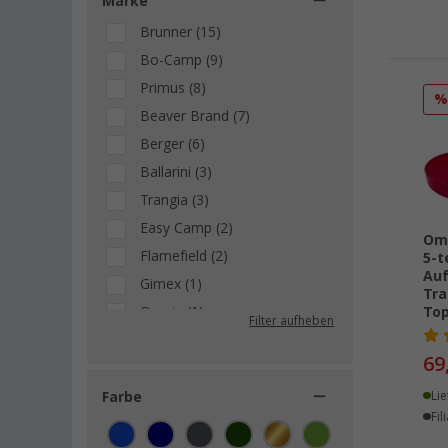
Marke
Brunner (15)
Bo-Camp (9)
Primus (8)
Beaver Brand (7)
Berger (6)
Ballarini (3)
Trangia (3)
Easy Camp (2)
Om
Flamefield (2)
5-t
Auf
Gimex (1)
Tra
Omnia (1)
Top
Filter aufheben
Outwell (1)
69
Petromax (1)
Robens (1)
Farbe
Lie
Fil
Travellife (1)