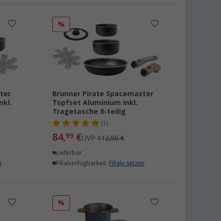
%
ter
Brunner Pirate Spacemaster
nkl.
Topfset Aluminium inkl.
Tragetasche 8-teilig
(1)
84,
€
99
UVP
112,90 €
Lieferbar
n
Filialverfügbarkeit:
Filiale setzen
%