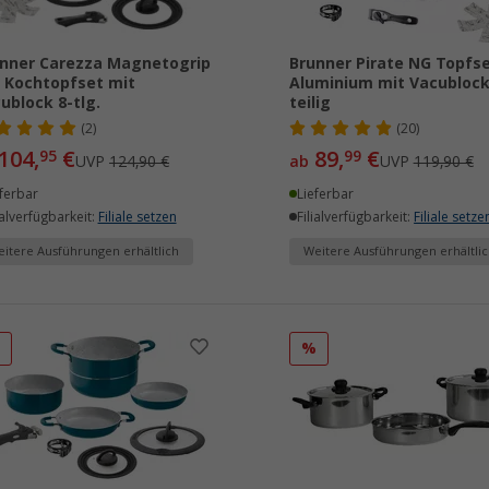
nner Carezza Magnetogrip
Brunner Pirate NG Topfs
 Kochtopfset mit
Aluminium mit Vacublock
ublock 8-tlg.
teilig
(2)
(20)
104,
€
89,
€
95
99
UVP
124,90 €
ab
UVP
119,90 €
ferbar
Lieferbar
ialverfügbarkeit:
Filiale setzen
Filialverfügbarkeit:
Filiale setze
itere Ausführungen erhältlich
Weitere Ausführungen erhältlic
%
%