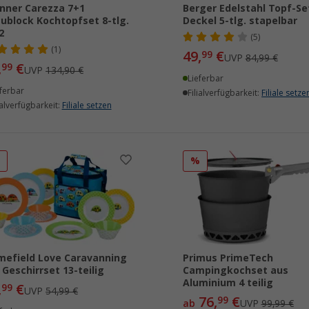
nner Carezza 7+1
Berger Edelstahl Topf-Se
ublock Kochtopfset 8-tlg.
Deckel 5-tlg. stapelbar
2
(5)
(1)
49,
€
99
UVP
84,99 €
,
€
99
UVP
134,90 €
Lieferbar
ferbar
Filialverfügbarkeit:
Filiale setze
ialverfügbarkeit:
Filiale setzen
%
%
mefield Love Caravanning
Primus PrimeTech
 Geschirrset 13-teilig
Campingkochset aus
Aluminium 4 teilig
,
€
99
UVP
54,99 €
76,
€
99
ab
UVP
99,99 €