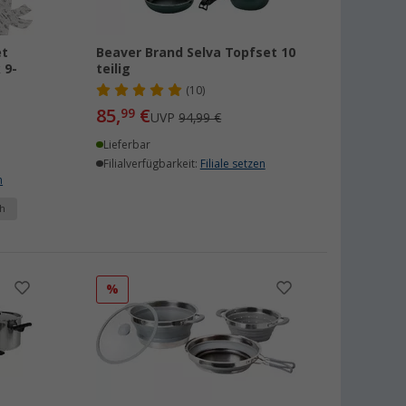
et
Beaver Brand Selva Topfset 10
 9-
teilig
(10)
85,
€
99
UVP
94,99 €
Lieferbar
Filialverfügbarkeit:
Filiale setzen
n
h
%