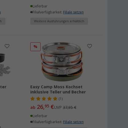
Lieferbar
n
Filialverfügbarkeit:
Filiale setzen
h
Weitere Ausführungen erhältlich
%
ter
Easy Camp Moss Kochset
inklusive Teller und Becher
(1)
26,
€
95
ab
UVP
37,95 €
Lieferbar
Filialverfügbarkeit:
Filiale setzen
n