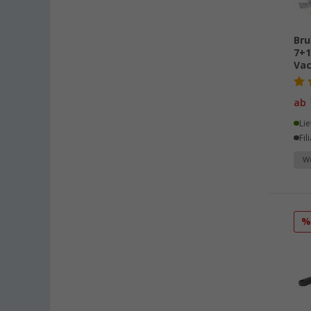
Buchholz (14)
Chartres (FR) (5)
Bru
Coburg / Dörfles-Esbach (12)
7+1
Cottbus (11)
Vac
Cuxhaven (11)
Deggendorf (14)
ab
Dettingen unter Teck (11)
Lie
Dornbirn (AT) (9)
Fil
Eisenach (10)
We
Ellingen (8)
Erfurt (14)
Eriskirch (19)
Frankfurt am Main (16)
Freiburg (11)
Fulda (2)
Gera (13)