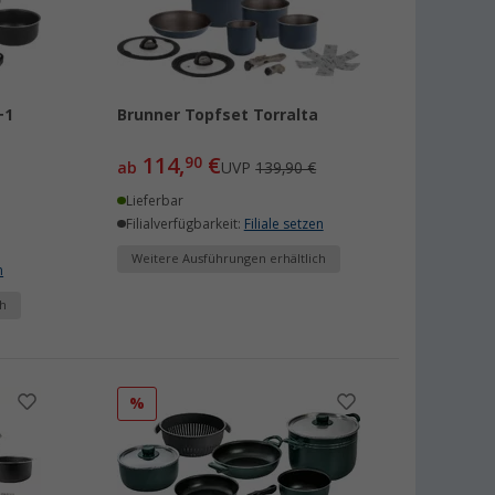
+1
Brunner Topfset Torralta
114,
€
90
ab
UVP
139,90 €
Lieferbar
Filialverfügbarkeit:
Filiale setzen
Weitere Ausführungen erhältlich
n
h
%