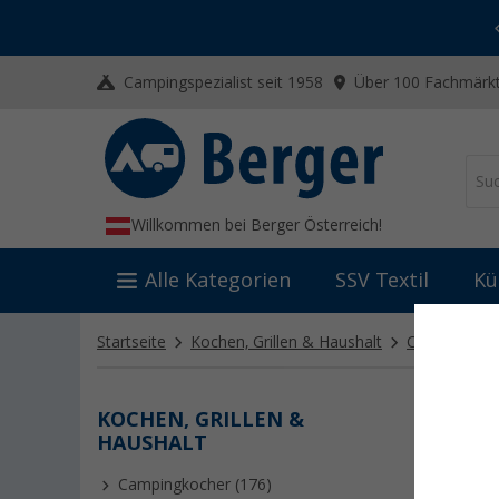
-20% auf Kleidung und Schuhe
Mit dem Aktionscode
20SSV
Campingspezialist seit 1958
Über 100 Fachmärkt
Willkommen bei Berger Österreich!
Alle Kategorien
SSV Textil
Kü
Startseite
Kochen, Grillen & Haushalt
Camping Koc
KOCHEN, GRILLEN &
KOCH
HAUSHALT
Alle Top
Zelt ode
Campingkocher (176)