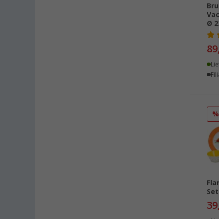
Gießen (10)
Bru
Vac
Grafenau (10)
Ø 2
Göttingen (19)
Gütersloh (10)
89
Hamburg (15)
Lie
Hannover (16)
Fil
Heide (9)
Heidelberg (13)
Heiligenhafen (15)
Heiligenzimmern (12)
Herten (12)
Hooksiel (8)
Isny im Allgäu (11)
Kaiserslautern (19)
Fla
Set
Kerpen (11)
39
Kesselsdorf (9)