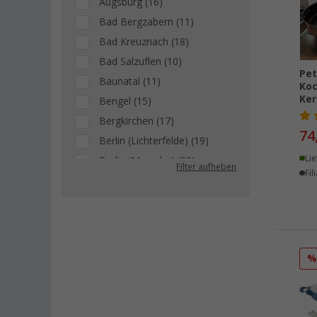
Augsburg (16)
Bad Bergzabern (11)
Bad Kreuznach (18)
Bad Salzuflen (10)
Pe
Baunatal (11)
Koc
Ker
Bengel (15)
Bergkirchen (17)
74
Berlin (Lichterfelde) (19)
Lie
Berlin (Marzahn) (20)
Filter aufheben
Fil
Berlin (Tegel) (13)
Bielefeld (18)
Bindlach (7)
Bischofsheim (13)
Bocholt (16)
Bordeaux (FR) (13)
Braunschweig (11)