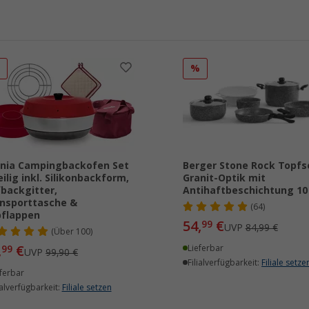
%
%
nia Campingbackofen Set
Berger Stone Rock Topfse
eilig inkl. Silikonbackform,
Granit-Optik mit
backgitter,
Antihaftbeschichtung 10 
nsporttasche &
(64)
flappen
54,
€
99
UVP
84,99 €
(
Über
100)
,
€
99
Lieferbar
UVP
99,90 €
Filialverfügbarkeit:
Filiale setze
ferbar
ialverfügbarkeit:
Filiale setzen