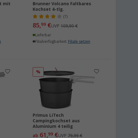
t mit
Brunner Volcano Faltbares
Kochset 4-tlg.
(7)
85,
€
99
UVP
109,90 €
Lieferbar
n
Filialverfügbarkeit:
Filiale setzen
%
Primus LiTech
Campingkochset aus
Aluminium 4 teilig
61,
€
99
ab
UVP
79,99 €