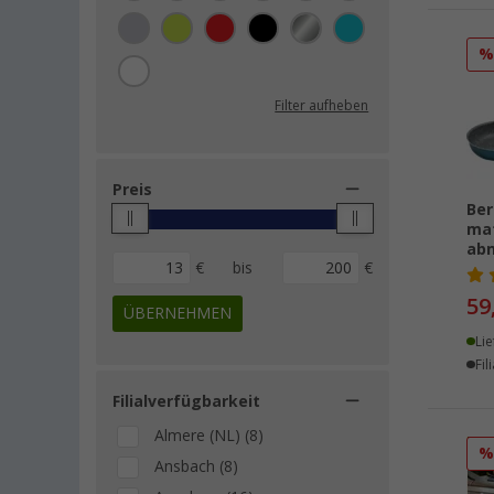
Filter aufheben
Preis
Ber
mat
abn
€
bis
€
59
ÜBERNEHMEN
Lie
Fil
Filialverfügbarkeit
Almere (NL) (8)
Ansbach (8)