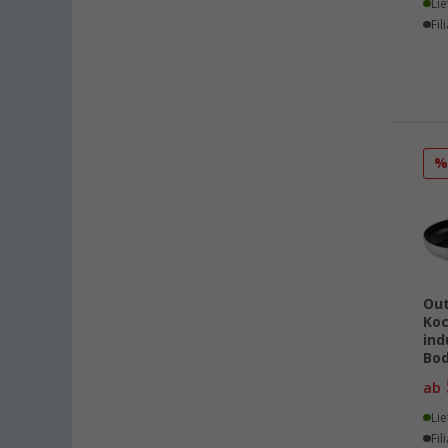
Kiel (17)
Lie
Fil
Klagenfurt (13)
Klettgau / Erzingen (18)
Kolbermoor (11)
Leipzig - Wiedemar (19)
Leverkusen (17)
Linz/Traun (AT) (18)
Losheim (13)
Lyon (FR) (12)
Magdeburg (16)
Moormerland (11)
Out
Möser (16)
Koc
Mülheim an der Ruhr (12)
ind
Bo
Mülheim-Kärlich (21)
ab
Neu-Ulm (18)
Lie
Neuenburg am Rhein (14)
Fil