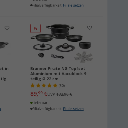
Filialverfügbarkeit:
Filiale setzen
%
t in
Brunner Pirate NG Topfset
Aluminium mit Vacublock 9-
tlg.
teilig Ø 22 cm
(30)
89,
€
99
UVP
132,90 €
Lieferbar
n
Filialverfügbarkeit:
Filiale setzen