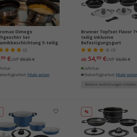
tromax Dimego
Brunner Topfset Flavor 7
hgeschirr Set
teilig inklusive
amikbeschichtung 5-teilig
Befestigungsgurt
(2)
(3)
,
€
54,
€
99
99
UVP
89,90 €
ab
UVP
59,90 €
ferbar
Lieferbar
ialverfügbarkeit:
Filiale setzen
Filialverfügbarkeit:
Filiale setze
Weitere Ausführungen erhältlic
%
%