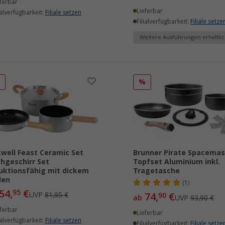
ferbar
Lieferbar
ialverfügbarkeit:
Filiale setzen
Filialverfügbarkeit:
Filiale setze
Weitere Ausführungen erhältlic
%
%
well Feast Ceramic Set
Brunner Pirate Spacemas
hgeschirr Set
Topfset Aluminium inkl.
uktionsfähig mit dickem
Tragetasche
den
(1)
54,
€
95
UVP
81,95 €
74,
€
90
ab
UVP
93,90 €
ferbar
Lieferbar
ialverfügbarkeit:
Filiale setzen
Filialverfügbarkeit:
Filiale setze