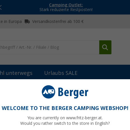
Camping Outlet:
Stark reduzierte Restposten!
e in Europa
Versandkostenfrei ab 100 €
hl unterwegs
Urlaubs SALE
hgeschirr
Kochgeschirr-Sets
(61)
WELCOME TO THE BERGER CAMPING WEBSHOP!
GESCHIRR-SETS
You are currently on www.fritz-berger.at.
fe in einem Set: Unsere Camping-Topf-Sets bieten kompakte, widersta
Would you rather switch to the store in English?
r Wohnmobil.
Jetzt mehr über unsere Kategorie
Kochgeschirr-Sets
erf