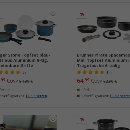
%
%
ger Stone Topfset blau-
Brunner Pirate Spacemas
t aus Aluminium 8-tlg.
Mini Topfset Aluminium i
ehmbare Griffe
Tragetasche 6-teilig
(2)
(14)
,
€
64,
€
99
99
UVP
84,99 €
UVP
82,90 €
ferbar
Lieferbar
ialverfügbarkeit:
Filiale setzen
Filialverfügbarkeit:
Filiale setze
%
%