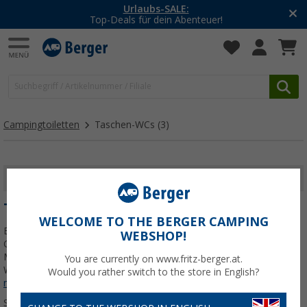
Urlaubs-SALE:
Top-Deals für dein Abenteuer!
Campingtoiletten
Taschen-WCs
(3)
FILTER ANZEIGEN
TASCHEN-WCS
WELCOME TO THE BERGER CAMPING
Entdecke die praktische Welt der Taschen-WCs , die deine
WEBSHOP!
Campingreisen noch angenehmer gestalten. Egal ob Frau oder
Mann, die platzsparenden und einfach zu verwendenden Taschen-
You are currently on www.fritz-berger.at.
WCs bei Fritz Berger bieten dir in Notfällen eine bequeme
Jetzt
Would you rather switch to the store in English?
mehr über unsere Kategorie
Taschen-WCs
erfahren...
Sortieren: