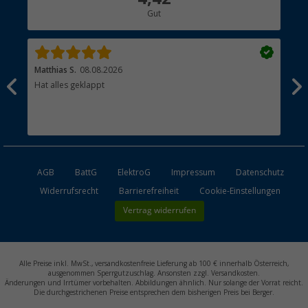
Gut
Händler werden
Matthias S.
08.08.2026
Kat
Hat alles geklappt
Sch
Bez
AGB
BattG
ElektroG
Impressum
Datenschutz
Widerrufsrecht
Barrierefreiheit
Cookie-Einstellungen
Vertrag widerrufen
Alle Preise inkl. MwSt., versandkostenfreie Lieferung ab 100 € innerhalb Österreich,
ausgenommen Sperrgutzuschlag. Ansonsten zzgl. Versandkosten.
Änderungen und Irrtümer vorbehalten. Abbildungen ähnlich. Nur solange der Vorrat reicht.
Die durchgestrichenen Preise entsprechen dem bisherigen Preis bei Berger.