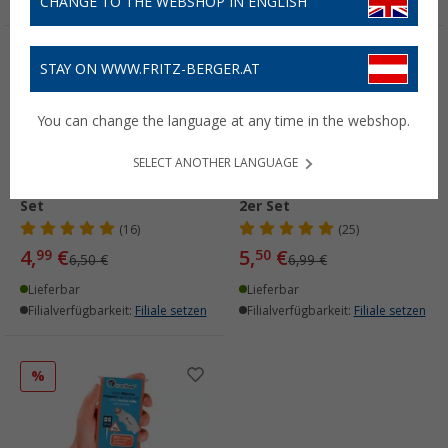
CHANGE TO THE WEBSHOP IN ENGLISH
%
%
STAY ON WWW.FRITZ-BERGER.AT
You can change the language at any time in the webshop.
SELECT ANOTHER LANGUAGE
Ladybag Taschen-WC 2er
Superbag Taschen-WC
Set
2er Set
(16)
(25)
4,
€
5,
€
99
50
6,50 €
6,99 €
Lieferbar
Lieferbar
Filialverfügbarkeit:
Filiale setzen
Filialverfügbarkeit:
Filiale setzen
%