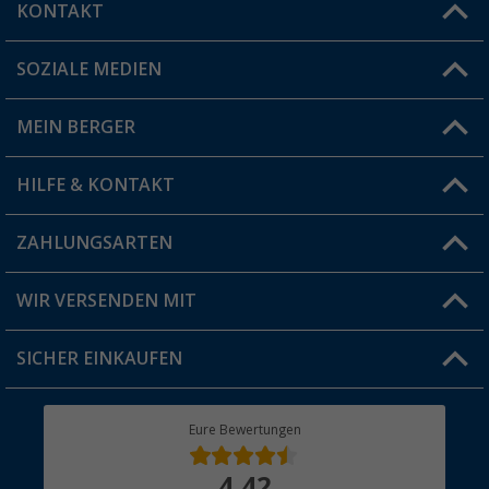
KONTAKT
SOZIALE MEDIEN
Du hast eine Frage?
MEIN BERGER
Filiale finden
HILFE & KONTAKT
Vorteilskarte
Blog
ZAHLUNGSARTEN
FAQ & Kontakt
Produkttester
Versandinformationen
WIR VERSENDEN MIT
Jobs & Karriere
Click & Collect
SICHER EINKAUFEN
Geschenkgutschein
Rücksendung
Berger Bewusst
Eure Bewertungen
Bestellstatus
Über uns
4,42
Hauptkatalog