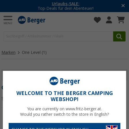
Urlaubs-SALE:
Top-Deals für dein Abenteuer!
Marken
One Level
(1)
FILTER ANZEIGEN
ONE LEVEL
WELCOME TO THE BERGER CAMPING
Sortieren:
WEBSHOP!
You are currently on www.fritz-berger.at.
Would you rather switch to the store in English?