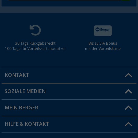
30 Tage Rückgaberecht
Bis zu 5% Bonus
100 Tage für Vorteilskartenbesitzer
mit der Vorteilskarte
KONTAKT
SOZIALE MEDIEN
Du hast eine Frage?
MEIN BERGER
Filiale finden
HILFE & KONTAKT
Vorteilskarte
Blog