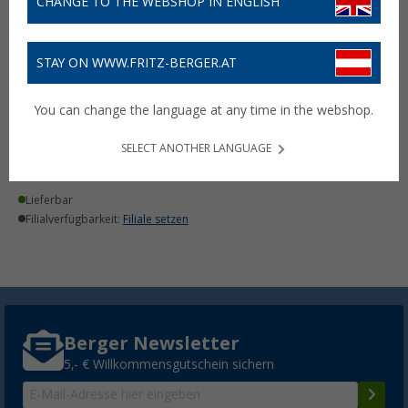
CHANGE TO THE WEBSHOP IN ENGLISH
STAY ON WWW.FRITZ-BERGER.AT
OneLevel Essential
Trittstufeneinsatz
You can change the language at any time in the webshop.
passend für VW Multivan
/ California T5/T6/T6.1 /
Transporter T5/T6/T6.1
SELECT ANOTHER LANGUAGE
179,
€
90
Lieferbar
Filialverfügbarkeit:
Filiale setzen
Berger Newsletter
5,- € Willkommensgutschein sichern