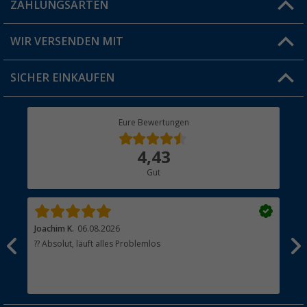
ZAHLUNGSARTEN
FAQ & Kontakt
Produkttester
Versandinformationen
WIR VERSENDEN MIT
Jobs & Karriere
Click & Collect
SICHER EINKAUFEN
Geschenkgutschein
Rücksendung
Berger Bewusst
Eure Bewertungen
Bestellstatus
Über uns
4,43
Hauptkatalog
Gut
Händler werden
Joachim K.
06.08.2026
And
l
?? Absolut, läuft alles Problemlos
Sch
he
esen