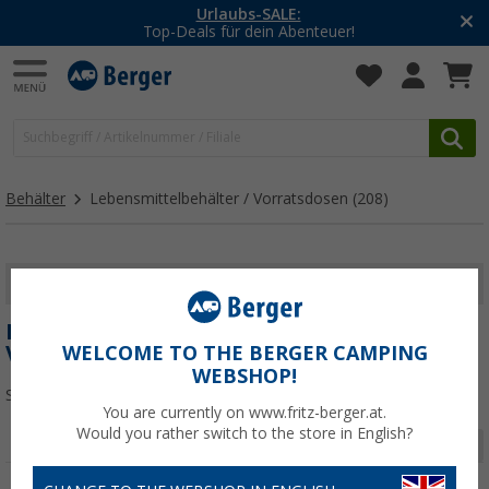
Urlaubs-SALE:
-20% auf
ls für dein Abenteuer!
Mit de
Behälter
Lebensmittelbehälter / Vorratsdosen
(208)
FILTER ANZEIGEN
LEBENSMITTELBEHÄLTER /
VORRATSDOSEN
WELCOME TO THE BERGER CAMPING
WEBSHOP!
Sortieren:
You are currently on www.fritz-berger.at.
Would you rather switch to the store in English?
Seite 1 von 7