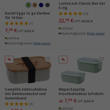
LocknLock Classic Box Set
5-tlg.
Koziol Eggs to go Eierbox
(10)
für 10 Eier
22,
€
99
UVP
29,99 €
(1)
Lieferbar
7,
€
99
UVP
8,95 €
Filialverfügbarkeit:
Filiale setzen
Lieferbar
Filialverfügbarkeit:
Filiale setzen
%
%
Camplife Edelstahldose
Mepal EasyClip
mit Bambusdeckel und
Frischhaltedose luftdicht
Gummiband
7,
€
99
ab
UVP
8,99 €
(3)
Lieferbar