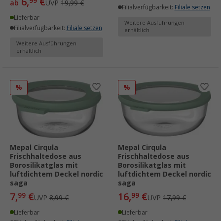
6,
€
99
ab
UVP
19,99 €
Filialverfügbarkeit:
Filiale setzen
Lieferbar
Weitere Ausführungen
Filialverfügbarkeit:
Filiale setzen
erhältlich
Weitere Ausführungen
erhältlich
%
%
Mepal Cirqula
Mepal Cirqula
Frischhaltedose aus
Frischhaltedose aus
Borosilikatglas mit
Borosilikatglas mit
luftdichtem Deckel nordic
luftdichtem Deckel nordic
saga
saga
7,
€
16,
€
99
99
UVP
8,99 €
UVP
17,99 €
Lieferbar
Lieferbar