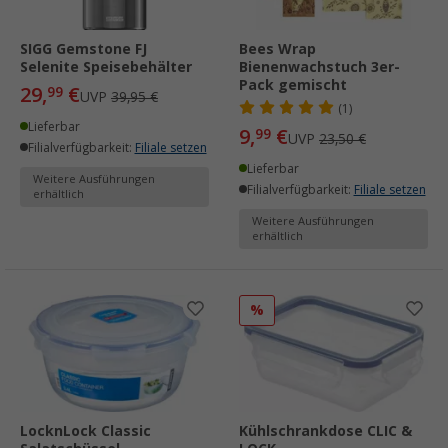
SIGG Gemstone FJ
Bees Wrap
Selenite Speisebehälter
Bienenwachstuch 3er-
Pack gemischt
29,
€
99
UVP
39,95 €
(1)
Lieferbar
9,
€
99
UVP
23,50 €
Filialverfügbarkeit:
Filiale setzen
Lieferbar
Weitere Ausführungen
Filialverfügbarkeit:
Filiale setzen
erhältlich
Weitere Ausführungen
erhältlich
%
LocknLock Classic
Kühlschrankdose CLIC &