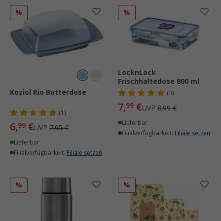
%
%
LocknLock
Frischhaltedose 800 ml
Koziol Rio Butterdose
(3)
7,
€
99
UVP
8,99 €
(1)
Lieferbar
6,
€
99
UVP
7,95 €
Filialverfügbarkeit:
Filiale setzen
Lieferbar
Filialverfügbarkeit:
Filiale setzen
%
%