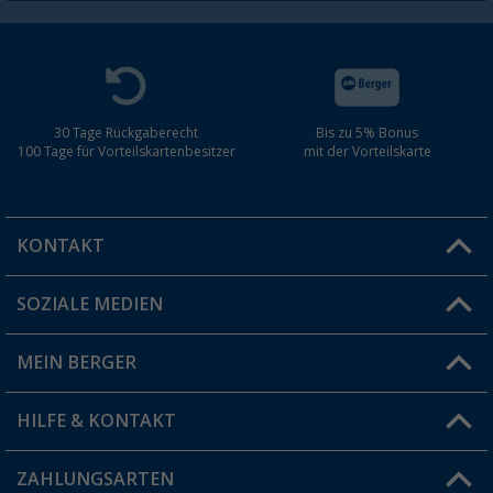
30 Tage Rückgaberecht
Bis zu 5% Bonus
100 Tage für Vorteilskartenbesitzer
mit der Vorteilskarte
KONTAKT
SOZIALE MEDIEN
Du hast eine Frage?
MEIN BERGER
Filiale finden
HILFE & KONTAKT
Vorteilskarte
Blog
ZAHLUNGSARTEN
FAQ & Kontakt