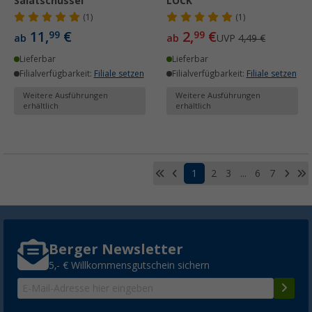
Salatschüssel
LOCK
(1)
(1)
11,
€
2,
€
99
99
ab
ab
UVP
4,49 €
Lieferbar
Lieferbar
Filialverfügbarkeit:
Filiale setzen
Filialverfügbarkeit:
Filiale setzen
Weitere Ausführungen
Weitere Ausführungen
erhältlich
erhältlich
1
2
3
...
6
7
Berger Newsletter
5,- € Willkommensgutschein sichern