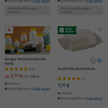
Filialverfügbarkeit:
Filiale setzen
Filialverfügbarkeit:
Filiale setzen
Weitere Ausführungen
Weitere Ausführungen
erhältlich
erhältlich
%
Berger Weithalsflasche
Rund
Koziol Rio Butterdose
(70)
2,
€
30
ab
UVP
2,95 €
(1)
Lieferbar
7,
€
95
Filialverfügbarkeit:
Filiale setzen
Lieferbar
Filialverfügbarkeit:
Filiale setzen