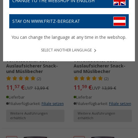
CHANGE TO THE WEBSHOP IN ENGLISH
%
%
STAY ON WWW.FRITZ-BERGER.AT
You can change the language at any time in the webshop.
SELECT ANOTHER LANGUAGE
Mepal Lunchpot Ellipse
Mepal Lunchpot Ellipse
Vorratsbecher Set /
Vorratsbecher Set /
Auslaufsicherer Snack-
Auslaufsicherer Snack-
und Müslibecher
und Müslibecher
(2)
(2)
11,
€
11,
€
57
59
UVP
13,99 €
UVP
13,99 €
Lieferbar
Lieferbar
Filialverfügbarkeit:
Filiale setzen
Filialverfügbarkeit:
Filiale setzen
Weitere Ausführungen
Weitere Ausführungen
erhältlich
erhältlich