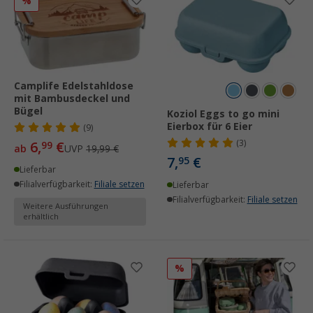
%
Camplife Edelstahldose
mit Bambusdeckel und
Bügel
Koziol Eggs to go mini
Eierbox für 6 Eier
(9)
(3)
6,
€
99
ab
UVP
19,99 €
7,
€
95
Lieferbar
Filialverfügbarkeit:
Filiale setzen
Lieferbar
Filialverfügbarkeit:
Filiale setzen
Weitere Ausführungen
erhältlich
%