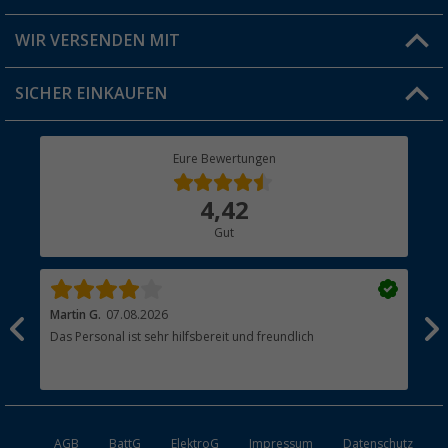
Produkttester
Versandinformationen
WIR VERSENDEN MIT
Jobs & Karriere
Click & Collect
SICHER EINKAUFEN
Geschenkgutschein
Rücksendung
Berger Bewusst
Eure Bewertungen
Bestellstatus
Über uns
4,42
Hauptkatalog
Gut
Händler werden
Martin G.
07.08.2026
Jue
Das Personal ist sehr hilfsbereit und freundlich
Per
AGB
BattG
ElektroG
Impressum
Datenschutz