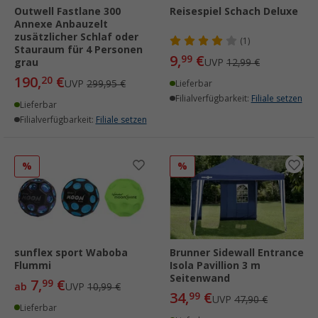
Outwell Fastlane 300
Reisespiel Schach Deluxe
Annexe Anbauzelt
zusätzlicher Schlaf oder
(1)
Stauraum für 4 Personen
9,
€
99
grau
UVP
12,99 €
190,
€
20
UVP
299,95 €
Lieferbar
Filialverfügbarkeit:
Filiale setzen
Lieferbar
Filialverfügbarkeit:
Filiale setzen
%
%
sunflex sport Waboba
Brunner Sidewall Entrance
Flummi
Isola Pavillion 3 m
Seitenwand
7,
€
99
ab
UVP
10,99 €
34,
€
99
UVP
47,90 €
Lieferbar