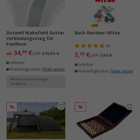
Outwell Wakefield Gutter
Buch Rentner-Witze
Verbindungssteg für
Pavillons
(4)
34,
€
99
ab
UVP
349,95 €
5,
€
99
UVP
7,95 €
Lieferbar
Lieferbar
Filialverfügbarkeit:
Filiale setzen
Filialverfügbarkeit:
Filiale setzen
Weitere Ausführungen
erhältlich
%
%