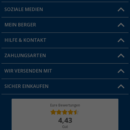
SOZIALE MEDIEN
Du hast eine Frage?
MEIN BERGER
Filiale finden
HILFE & KONTAKT
Vorteilskarte
Blog
ZAHLUNGSARTEN
FAQ & Kontakt
Produkttester
Versandinformationen
WIR VERSENDEN MIT
Jobs & Karriere
Click & Collect
SICHER EINKAUFEN
Geschenkgutschein
Rücksendung
Berger Bewusst
Eure Bewertungen
Bestellstatus
Über uns
4,43
Hauptkatalog
Gut