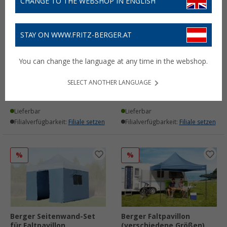
CHANGE TO THE WEBSHOP IN ENGLISH
STAY ON WWW.FRITZ-BERGER.AT
Berger Strandmuschel
Berger Pop Up 2
You can change the language at any time in the webshop.
Basic
Strandmuschel
(24)
(13)
SELECT ANOTHER LANGUAGE
19,
€
37,
€
99
99
UVP
29,99 €
UVP
49,99 €
Lieferbar
Lieferbar
Filialverfügbarkeit:
Filiale setzen
Filialverfügbarkeit:
Filiale setzen
%
%
Berger Seitenwand-Set
Berger Faltpavillon
für Faltpavillon
(verschiedene Größen)