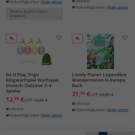
Lieferbar
Filialverfügbarkeit:
Filiale setzen
Filialverfügbarkeit:
Filiale setzen
Weitere Ausführungen
erhältlich
%
%
Do U Play Trigo
Lonely Planet Legendäre
Ringwurfspiel Wurfspiel
Wanderrouten in Europa
Dreieck-Zielzone 2–4
Buch
Spieler
21,
€
99
UVP
29,95 €
12,
€
99
UVP
19,99 €
Lieferbar
Lieferbar
Filialverfügbarkeit:
Filiale setzen
Filialverfügbarkeit:
Filiale setzen