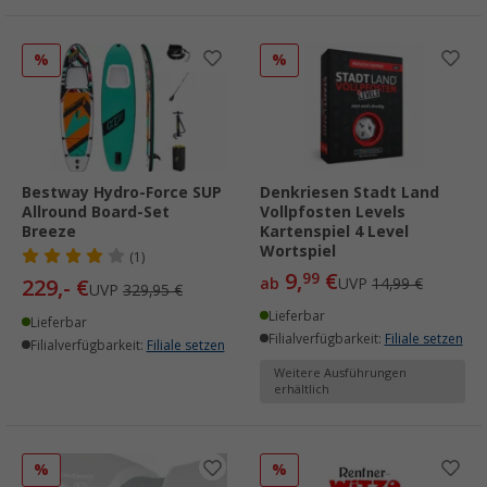
%
%
Bestway Hydro-Force SUP
Denkriesen Stadt Land
Allround Board-Set
Vollpfosten Levels
Breeze
Kartenspiel 4 Level
Wortspiel
(1)
9,
€
99
229,- €
ab
UVP
14,99 €
UVP
329,95 €
Lieferbar
Lieferbar
Filialverfügbarkeit:
Filiale setzen
Filialverfügbarkeit:
Filiale setzen
Weitere Ausführungen
erhältlich
%
%