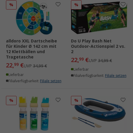
%
%
alldoro XXL Dartscheibe
Do U Play Bash Net
für Kinder Ø 142 cm mit
Outdoor-Actionspiel 2 vs.
12 Klettbällen und
2
Tragetasche
22,
€
99
UVP
34,99 €
22,
€
99
UVP
34,99 €
Lieferbar
Lieferbar
Filialverfügbarkeit:
Filiale setzen
Filialverfügbarkeit:
Filiale setzen
%
%