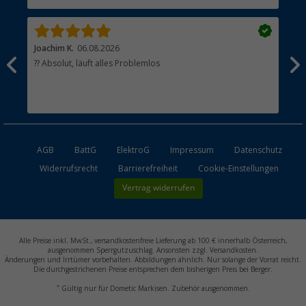
Händler werden
Joachim K.
06.08.2026
And
l
?? Absolut, läuft alles Problemlos
Sch
he
esen
AGB
BattG
ElektroG
Impressum
Datenschutz
Widerrufsrecht
Barrierefreiheit
Cookie-Einstellungen
Vertrag widerrufen
Alle Preise inkl. MwSt., versandkostenfreie Lieferung ab 100 € innerhalb Österreich,
ausgenommen Sperrgutzuschlag. Ansonsten zzgl. Versandkosten.
Änderungen und Irrtümer vorbehalten. Abbildungen ähnlich. Nur solange der Vorrat reicht.
Die durchgestrichenen Preise entsprechen dem bisherigen Preis bei Berger.
*
Gültig nur für Dometic Markisen. Zubehör ausgenommen.