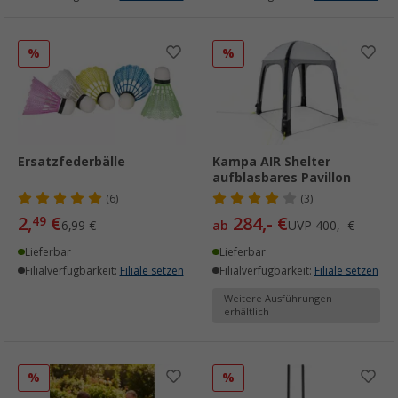
%
%
Ersatzfederbälle
Kampa AIR Shelter
aufblasbares Pavillon
(6)
(3)
2,
€
284,- €
49
6,99 €
ab
UVP
400,- €
Lieferbar
Lieferbar
Filialverfügbarkeit:
Filiale setzen
Filialverfügbarkeit:
Filiale setzen
Weitere Ausführungen
erhältlich
%
%