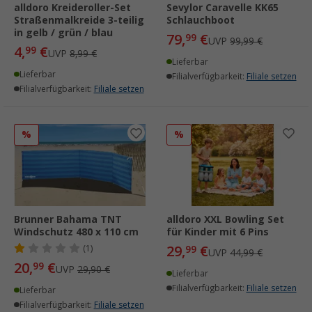
alldoro Kreideroller-Set
Sevylor Caravelle KK65
Straßenmalkreide 3-teilig
Schlauchboot
in gelb / grün / blau
79,
€
99
UVP
99,99 €
4,
€
99
UVP
8,99 €
Lieferbar
Lieferbar
Filialverfügbarkeit:
Filiale setzen
Filialverfügbarkeit:
Filiale setzen
%
%
Brunner Bahama TNT
alldoro XXL Bowling Set
Windschutz 480 x 110 cm
für Kinder mit 6 Pins
29,
€
(1)
99
UVP
44,99 €
20,
€
99
UVP
29,90 €
Lieferbar
Filialverfügbarkeit:
Filiale setzen
Lieferbar
Filialverfügbarkeit:
Filiale setzen