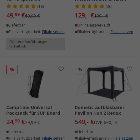
(18)
(36)
49,
€
129,- €
99
69,99 €
199,- €
Lieferbar
Online ausverkauft
Filialverfügbarkeit:
Filiale setzen
Filialverfügbarkeit:
Filiale setzen
Weitere Ausführungen
erhältlich
%
%
Camptime Universal
Dometic aufblasbarer
Packsack für SUP Board
Pavillon Hub 2 Redux
24,
€
549,- €
99
39,99 €
UVP
690,- €
Lieferbar
Lieferbar
Filialverfügbarkeit:
Filiale setzen
Filialverfügbarkeit:
Filiale setzen