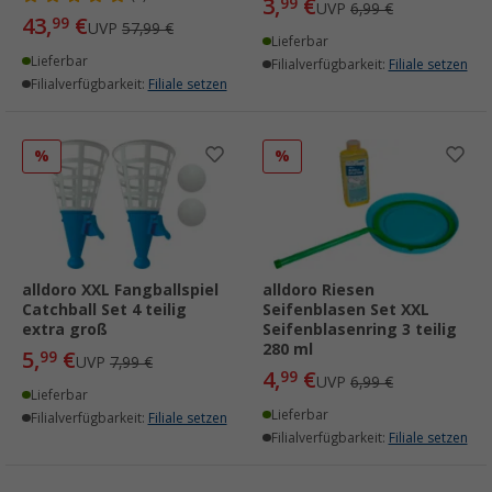
3,
€
99
UVP
6,99 €
43,
€
99
UVP
57,99 €
Lieferbar
Lieferbar
Filialverfügbarkeit:
Filiale setzen
Filialverfügbarkeit:
Filiale setzen
%
%
alldoro XXL Fangballspiel
alldoro Riesen
Catchball Set 4 teilig
Seifenblasen Set XXL
extra groß
Seifenblasenring 3 teilig
280 ml
5,
€
99
UVP
7,99 €
4,
€
99
UVP
6,99 €
Lieferbar
Lieferbar
Filialverfügbarkeit:
Filiale setzen
Filialverfügbarkeit:
Filiale setzen