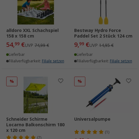
alldoro XXL Schachspiel
Bestway Hydro Force
158 x 158 cm
Paddel Set 2 Stück 124 cm
54,
€
9,
€
99
99
UVP
74,99 €
UVP
14,95 €
Lieferbar
Lieferbar
Filialverfügbarkeit:
Filiale setzen
Filialverfügbarkeit:
Filiale setzen
%
%
Schneider Schirme
Universalpumpe
Locarno Balkonschirm 180
x 120 cm
(1)
(7)