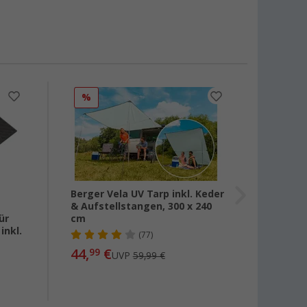
%
%
Berger Vela UV Tarp inkl. Keder
Berge
& Aufstellstangen, 300 x 240
Vorzel
ür
cm
nkl.
(77)
24
ab
44,
€
99
UVP
59,99 €