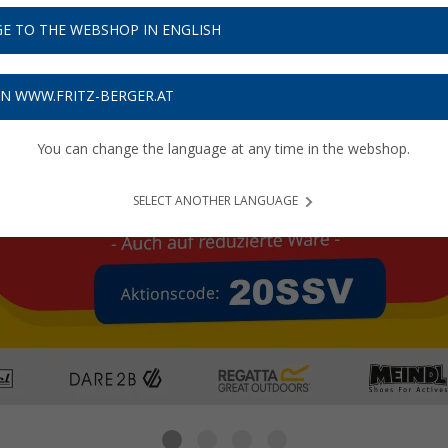
E TO THE WEBSHOP IN ENGLISH
ON WWW.FRITZ-BERGER.AT
You can change the language at any time in the webshop.
SELECT ANOTHER LANGUAGE