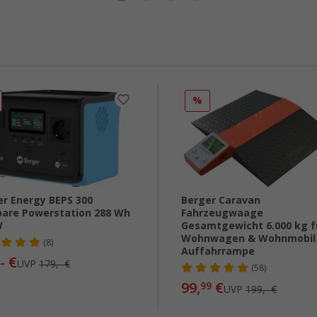
%
er Energy BEPS 300
Berger Caravan
bare Powerstation 288 Wh
Fahrzeugwaage
W
Gesamtgewicht 6.000 kg f
Wohnwagen & Wohnmobil i
(8)
Auffahrrampe
- €
UVP
179,- €
(58)
99,
€
99
UVP
199,- €