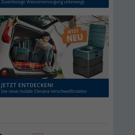
Zuverlässige Wasserversorgung unterwegs
JETZT ENTDECKEN!
Die neue mobile Clesana Verschweißtoilette