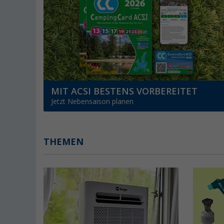
MIT ACSI BESTENS VORBEREITET
Jetzt Nebensaison planen
THEMEN