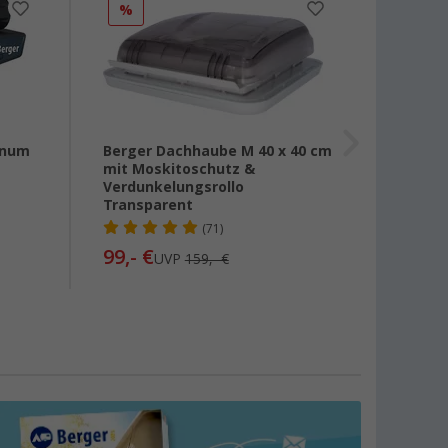
%
%
tinum
Berger Dachhaube M 40 x 40 cm
Berger
mit Moskitoschutz &
freist
Verdunkelungsrollo
Anbauh
Transparent
(71)
479,-
99,- €
UVP
159,- €