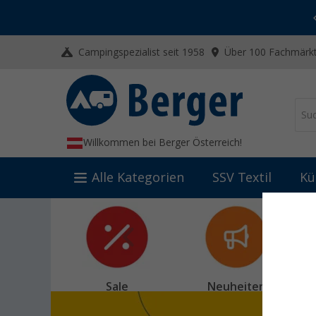
-20% auf Kleidung und Schuhe
Mit dem Aktionscode
20SSV
Campingspezialist seit 1958
Über 100 Fachmärkt
Willkommen bei Berger Österreich!
Alle Kategorien
SSV Textil
Kü
Sale
Neuheiten