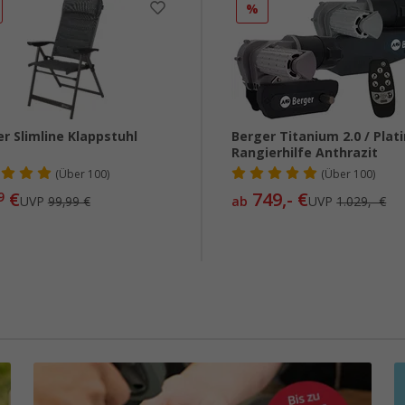
%
r Slimline Klappstuhl
Berger Titanium 2.0 / Pla
Rangierhilfe Anthrazit
(
Über
100)
(
Über
100)
€
749,- €
9
UVP
99,99 €
ab
UVP
1.029,- €