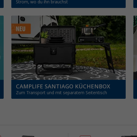
Strom, wo du ihn brauchst
CAMPLIFE SANTIAGO KÜCHENBOX
Zum Transport und mit separatem Seitentisch