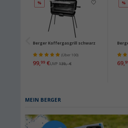
%
%
tisch
Berger Koffergasgrill schwarz
Berge
(
Über
100)
99,
€
69,
99
9
UVP
139,- €
MEIN BERGER