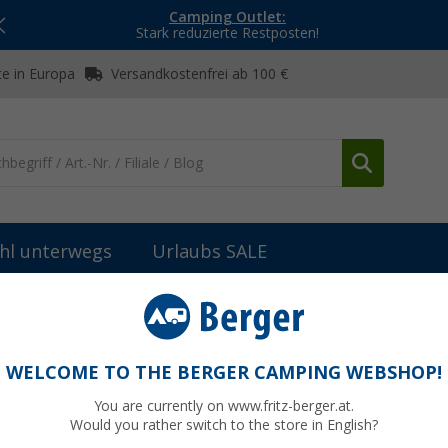
Camping Outlet:
Stark reduzierte Restposten!
e in Europa
Versandkostenfrei ab 100 €
hl unterwegs
Urlaubs SALE
WELCOME TO THE BERGER CAMPING WEBSHOP!
Themen
Vorzelte
Markisen
You are currently on www.fritz-berger.at.
Would you rather switch to the store in English?