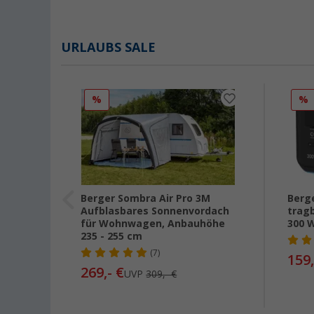
URLAUBS SALE
%
%
sch 141
Berger Sombra Air Pro 3M
Berg
Aufblasbares Sonnenvordach
trag
für Wohnwagen, Anbauhöhe
300 
235 - 255 cm
(7)
159,
269,- €
UVP
309,- €