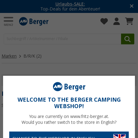
Urlaubs-SALE:
Top-Deals für dein Abenteuer!
Marken
B/R/K
(2)
FILTER ANZEIGEN
B/R/K
WELCOME TO THE BERGER CAMPING
Sortieren:
WEBSHOP!
You are currently on www.fritz-berger.at.
Would you rather switch to the store in English?
%
%