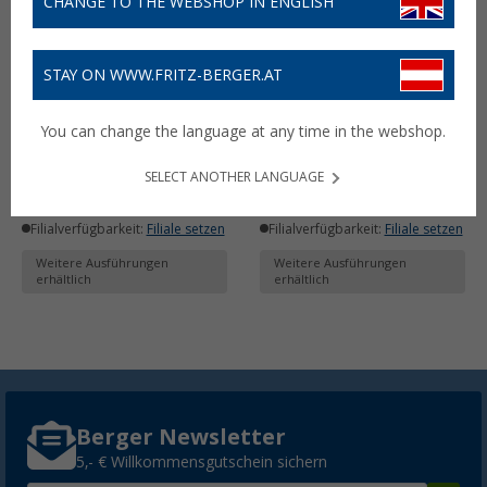
CHANGE TO THE WEBSHOP IN ENGLISH
STAY ON WWW.FRITZ-BERGER.AT
Frischhaltedeckel Quick
Topf Quick Clack Pro 18 /
Clack Pro 18 / 20 cm
20 cm
You can change the language at any time in the webshop.
(17)
(15)
4,
€
30,
€
95
99
ab
UVP
5,99 €
UVP
39,99 €
SELECT ANOTHER LANGUAGE
Lieferbar
Lieferbar
Filialverfügbarkeit:
Filiale setzen
Filialverfügbarkeit:
Filiale setzen
Weitere Ausführungen
Weitere Ausführungen
erhältlich
erhältlich
Berger Newsletter
5,- € Willkommensgutschein sichern