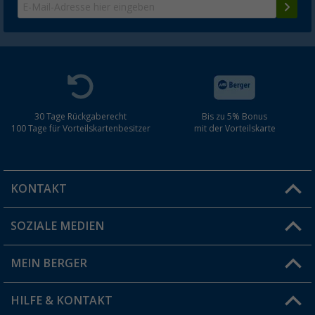
30 Tage Rückgaberecht
Bis zu 5% Bonus
100 Tage für Vorteilskartenbesitzer
mit der Vorteilskarte
KONTAKT
SOZIALE MEDIEN
Du hast eine Frage?
MEIN BERGER
Filiale finden
HILFE & KONTAKT
Vorteilskarte