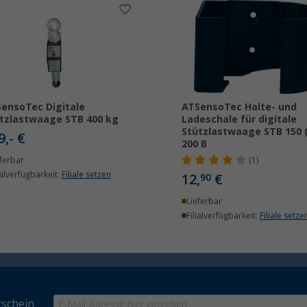
ensoTec Digitale
ATSensoTec Halte- und
tzlastwaage STB 400 kg
Ladeschale für digitale
Stützlastwaage STB 150 (
9,- €
200 B
ferbar
(1)
ialverfügbarkeit:
Filiale setzen
12,
€
90
Lieferbar
Filialverfügbarkeit:
Filiale setze
schein