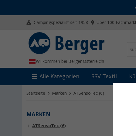
-20% auf Kleidung und Schuhe
Mit dem Aktionscode
20SSV
Campingspezialist seit 1958
Über 100 Fachmärkt
Willkommen bei Berger Österreich!
Alle Kategorien
SSV Textil
Kü
Startseite
Marken
ATSensoTec
(6)
MARKEN
ATSE
ATSensoTec (6)