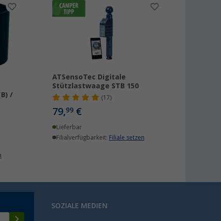
ATSensoTec Digitale
Stützlastwaage STB 150
B) /
(17)
79,
€
99
Lieferbar
Filialverfügbarkeit:
Filiale setzen
n
SOZIALE MEDIEN