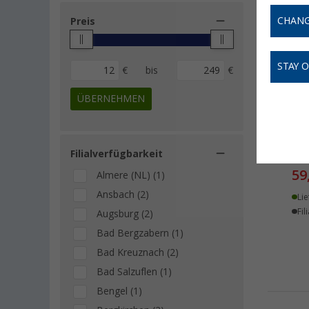
CHANG
Preis
STAY 
€
bis
€
ÜBERNEHMEN
ATS
Stü
Filialverfügbarkeit
59
Almere (NL) (1)
Ansbach (2)
Lie
Fil
Augsburg (2)
Bad Bergzabern (1)
Bad Kreuznach (2)
Bad Salzuflen (1)
Bengel (1)