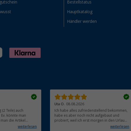
gutschein
Bestellstatus
ewusst
Hauptkatalog
Händler werden
Uta O.
08.08.2026
g (2 Teile) auch
Ich habe alles zufriedenstellend bekommen,
 Ev. könnte man
habe es aber noch nicht aufgebaut und
 man die Artikel
probiert, weil ich erst morgen in den Urlaub
rtikel in einem Paket
fahre!
weiterlesen
weiterlesen
 Beitrag um die Umwelt