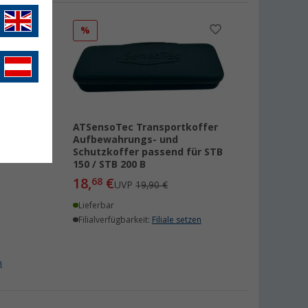
%
ATSensoTec Transportkoffer
Aufbewahrungs- und
Schutzkoffer passend für STB
itale
150 / STB 200 B
18,
€
68
UVP
19,90 €
Lieferbar
Filialverfügbarkeit:
Filiale setzen
n