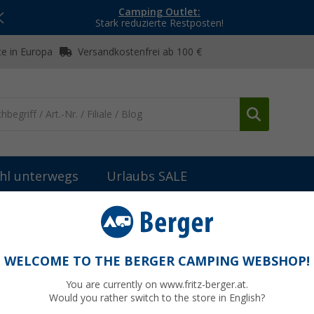
Camping Outlet:
Stark reduzierte Restposten!
e in Europa
Versandkostenfrei ab 100 €
hl unterwegs
Urlaubs SALE
WELCOME TO THE BERGER CAMPING WEBSHOP!
NSOTEC
You are currently on www.fritz-berger.at.
Would you rather switch to the store in English?