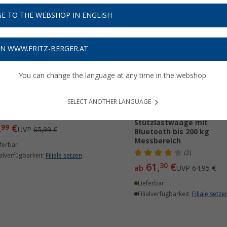
E TO THE WEBSHOP IN ENGLISH
%
%
ON WWW.FRITZ-BERGER.AT
You can change the language at any time in the webshop.
ensoTec STB 150 Digitale
tzlastwaage bis 150 kg
SELECT ANOTHER LANGUAGE
ATSensoTec STB 200 B dig
(
Über
100)
Stützlastwaage mit
,
€
99
UVP
65,99 €
Bluetooth bis 200 kg
Messbereich
ferbar
(2)
ialverfügbarkeit:
Filiale setzen
61,
€
30
ab
UVP
64,95 €
Lieferbar
Filialverfügbarkeit:
Filiale setze