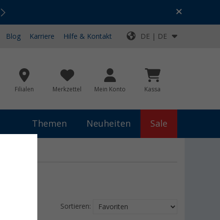
Urlaubs-SALE:
Top-Deals für dein Abenteuer!
Blog
Karriere
Hilfe & Kontakt
DE | DE
Filialen
Merkzettel
Mein Konto
Kassa
Themen
Neuheiten
Sale
Sortieren: