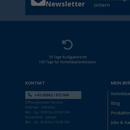
Eisenach (1)
Newsletter
sichern
Ellingen (1)
Erfurt (2)
Eriskirch (1)
Frankfurt am Main (1)
Fulda (1)
Gera (1)
Gießen (1)
30 Tage Rückgaberecht
100 Tage für Vorteilskartenbesitzer
Grafenau (1)
Göttingen (2)
Gütersloh (2)
KONTAKT
MEIN BE
Hamburg (1)
Vorteilska
+43 (0)662 / 872 900
Heide (1)
Öffnungszeiten Service:
Blog
Heidelberg (2)
Februar - Oktober:
Mo. - Sa.: 8:00 bis 20:00 Uhr
Produktte
Heiligenhafen (2)
November - Januar:
Mo. - Sa.: 8:00 bis 18:00 Uhr
Heiligenzimmern (1)
Jobs & Kar