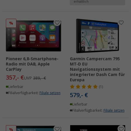
erhältlich
%
Pioneer 6,8-Smartphone-
Garmin Campercam 795
Radio mit DAB, Apple
MT-D EU
CarPlay
Navigationssystem mit
integrierter Dash Cam für
357,- €
UVP
389,- €
Europa
Lieferbar
(1)
Filialverfügbarkeit:
Filiale setzen
579,- €
Lieferbar
Filialverfügbarkeit:
Filiale setzen
%