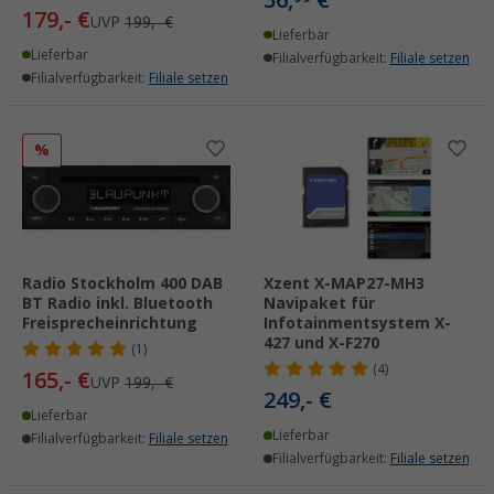
179,- €
UVP
199,- €
Lieferbar
Lieferbar
Filialverfügbarkeit:
Filiale setzen
Filialverfügbarkeit:
Filiale setzen
%
Radio Stockholm 400 DAB
Xzent X-MAP27-MH3
BT Radio inkl. Bluetooth
Navipaket für
Freisprecheinrichtung
Infotainmentsystem X-
427 und X-F270
(1)
(4)
165,- €
UVP
199,- €
249,- €
Lieferbar
Lieferbar
Filialverfügbarkeit:
Filiale setzen
Filialverfügbarkeit:
Filiale setzen