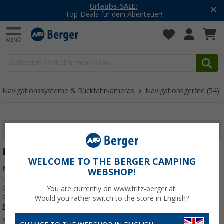
-20% auf Kleidung und Schuhe
Mit dem Aktionscode
20SSV
Navigationssysteme & Rückfahrkameras
Navigationsgeräte
(54)
FILTER ANZEIGEN
NAVIGATIONSGERÄTE
WELCOME TO THE BERGER CAMPING
Mit unseren Navigationsgeräten findest Du immer den schnellsten
WEBSHOP!
und sichersten Weg – egal, wo Du hinmöchtest. Verlasse Dich auf
präzise Routenführung und moderne Funktionen, die Dir unterwegs
You are currently on www.fritz-berger.at.
das Leben erleichtern.
Jetzt mehr über unsere Kategorie
Would you rather switch to the store in English?
Navigationsgeräte
erfahren...
Sortieren: