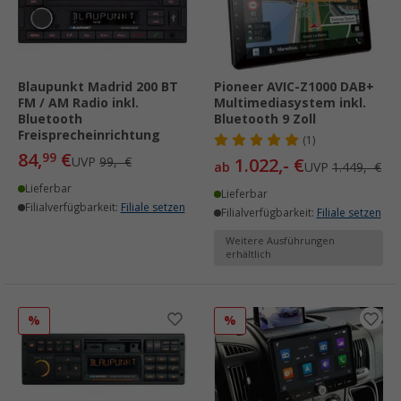
Blaupunkt Madrid 200 BT
Pioneer AVIC-Z1000 DAB+
FM / AM Radio inkl.
Multimediasystem inkl.
Bluetooth
Bluetooth 9 Zoll
Freisprecheinrichtung
(1)
84,
€
99
UVP
99,- €
1.022,- €
ab
UVP
1.449,- €
Lieferbar
Lieferbar
Filialverfügbarkeit:
Filiale setzen
Filialverfügbarkeit:
Filiale setzen
Weitere Ausführungen
erhältlich
%
%