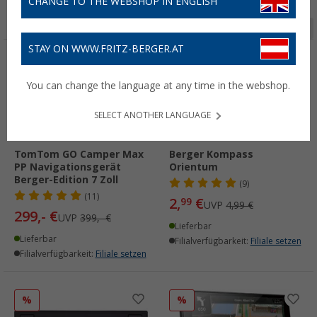
CHANGE TO THE WEBSHOP IN ENGLISH
Seite 1 von 2
STAY ON WWW.FRITZ-BERGER.AT
%
%
You can change the language at any time in the webshop.
SELECT ANOTHER LANGUAGE
TomTom GO Camper Max
Berger Kompass
PP Navigationsgerät
Orientum
Berger-Edition 7 Zoll
(9)
(11)
2,
€
99
UVP
4,99 €
299,- €
UVP
399,- €
Lieferbar
Lieferbar
Filialverfügbarkeit:
Filiale setzen
Filialverfügbarkeit:
Filiale setzen
%
%