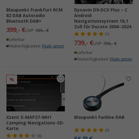
Blaupunkt Frankfurt RCM
Dynavin D9-DCX Plus – C
82 DAB Autoradio
Android
Bluetooth DAB+
Navigationssystem 10,1
Zoll für Ducato 2006–2024
399,- €
UVP
499,- €
(1)
Lieferbar
739,- €
UVP
799,- €
Filialverfügbarkeit:
Filiale setzen
Lieferbar
Filialverfügbarkeit:
Filiale setzen
%
Xzent X-MAP27-MH1
Blaupunkt Funline DAB
Camping-Navigations-SD-
Karte
(3)
(4)
56,
€
99