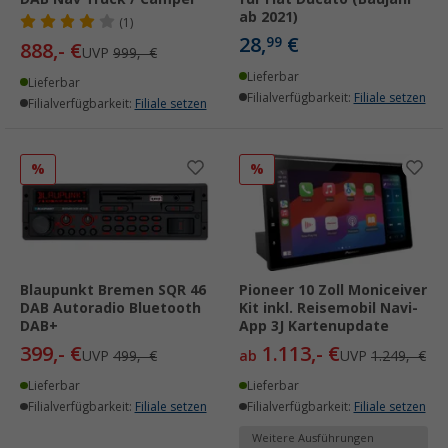
ab 2021)
(1)
28,
€
99
888,- €
UVP
999,- €
Lieferbar
Lieferbar
Filialverfügbarkeit:
Filiale setzen
Filialverfügbarkeit:
Filiale setzen
%
%
Blaupunkt Bremen SQR 46
Pioneer 10 Zoll Moniceiver
DAB Autoradio Bluetooth
Kit inkl. Reisemobil Navi-
DAB+
App 3J Kartenupdate
399,- €
1.113,- €
UVP
499,- €
ab
UVP
1.249,- €
Lieferbar
Lieferbar
Filialverfügbarkeit:
Filiale setzen
Filialverfügbarkeit:
Filiale setzen
Weitere Ausführungen