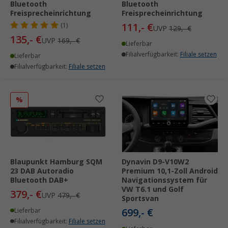
Bluetooth
Bluetooth
Freisprecheinrichtung
Freisprecheinrichtung
111,- €
(1)
UVP
129,- €
135,- €
UVP
169,- €
Lieferbar
Filialverfügbarkeit:
Filiale setzen
Lieferbar
Filialverfügbarkeit:
Filiale setzen
%
Blaupunkt Hamburg SQM
Dynavin D9-V10W2
23 DAB Autoradio
Premium 10,1-Zoll Android
Bluetooth DAB+
Navigationssystem für
VW T6.1 und Golf
379,- €
UVP
479,- €
Sportsvan
699,- €
Lieferbar
Filialverfügbarkeit:
Filiale setzen