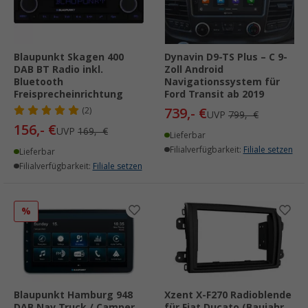
Blaupunkt Skagen 400
Dynavin D9-TS Plus – C 9-
DAB BT Radio inkl.
Zoll Android
Bluetooth
Navigationssystem für
Freisprecheinrichtung
Ford Transit ab 2019
739,- €
(2)
UVP
799,- €
156,- €
UVP
169,- €
Lieferbar
Filialverfügbarkeit:
Filiale setzen
Lieferbar
Filialverfügbarkeit:
Filiale setzen
%
Blaupunkt Hamburg 948
Xzent X-F270 Radioblende
DAB Nav Truck / Camper
für Fiat Ducato (Baujahr