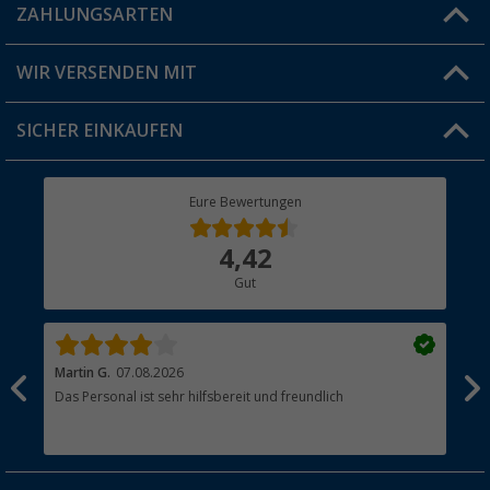
Blog
ZAHLUNGSARTEN
FAQ & Kontakt
Produkttester
Versandinformationen
WIR VERSENDEN MIT
Jobs & Karriere
Click & Collect
SICHER EINKAUFEN
Geschenkgutschein
Rücksendung
Berger Bewusst
Eure Bewertungen
Bestellstatus
Über uns
4,42
Hauptkatalog
Gut
Händler werden
Martin G.
07.08.2026
Jue
Das Personal ist sehr hilfsbereit und freundlich
Per