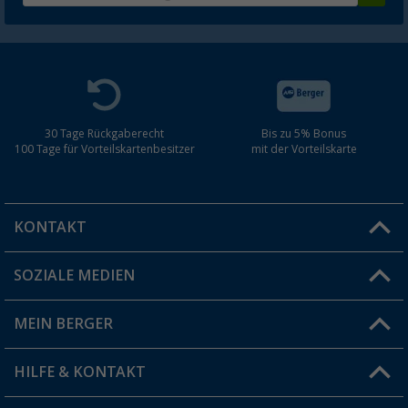
30 Tage Rückgaberecht
Bis zu 5% Bonus
100 Tage für Vorteilskartenbesitzer
mit der Vorteilskarte
KONTAKT
SOZIALE MEDIEN
Du hast eine Frage?
MEIN BERGER
Filiale finden
HILFE & KONTAKT
Vorteilskarte