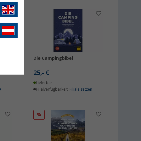
er
Die Campingbibel
25,- €
Lieferbar
n
Filialverfügbarkeit:
Filiale setzen
%