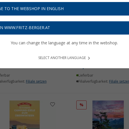
E TO THE WEBSHOP IN ENGLISH
ON WWW.FRITZ-BERGER.AT
You can change the language at any time in the webshop.
C Madeira Buch
ADAC Toskana Reiseführ
Michael Müller Verlag
SELECT ANOTHER LANGUAGE
,
€
26,
€
90
90
ferbar
Lieferbar
ialverfügbarkeit:
Filiale setzen
Filialverfügbarkeit:
Filiale setze
%