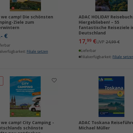
 we camp! Die schönsten
ADAC HOLIDAY Reisebuch
ping-Ziele zum
Hiergeblieben! – 55
rwintern
fantastische Reiseziele i
Deutschland
,- €
17,
€
99
UVP
24,99 €
ferbar
Lieferbar
ialverfügbarkeit:
Filiale setzen
Filialverfügbarkeit:
Filiale setze
%
 we camp! City Camping -
ADAC Toskana Reiseführ
tschlands schönste
Michael Müller