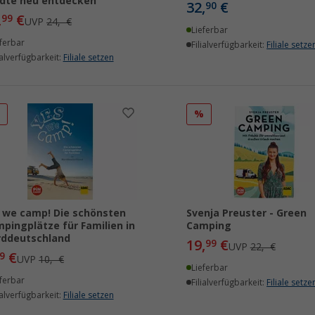
dte neu entdecken
32,
€
90
,
€
99
UVP
24,- €
Lieferbar
ferbar
Filialverfügbarkeit:
Filiale setze
ialverfügbarkeit:
Filiale setzen
%
%
 we camp! Die schönsten
Svenja Preuster - Green
pingplätze für Familien in
Camping
rddeutschland
19,
€
99
UVP
22,- €
€
9
UVP
10,- €
Lieferbar
ferbar
Filialverfügbarkeit:
Filiale setze
ialverfügbarkeit:
Filiale setzen