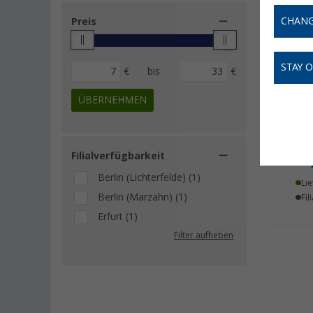
CHANG
Preis
STAY 
€
bis
€
ÜBERNEHMEN
ADA
Filialverfügbarkeit
16
Berlin (Lichterfelde) (1)
Lie
Berlin (Marzahn) (1)
Fil
Erfurt (1)
Filter aufheben