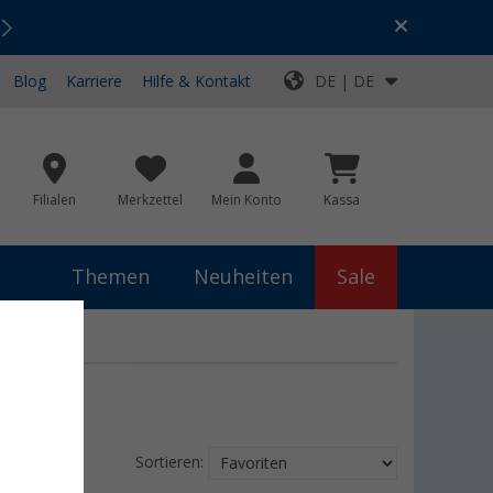
Urlaubs-SALE:
Top-Deals für dein Abenteuer!
Blog
Karriere
Hilfe & Kontakt
DE | DE
Filialen
Merkzettel
Mein Konto
Kassa
Themen
Neuheiten
Sale
Sortieren: