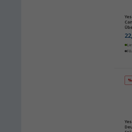
Yes
Cam
Übe
22
Lie
Fil
Yes
Deu