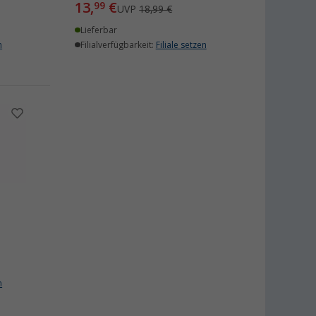
13,
€
99
UVP
18,99 €
Lieferbar
n
Filialverfügbarkeit:
Filiale setzen
n