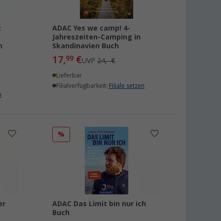
:
ADAC Yes we camp! 4-
Jahreszeiten-Camping in
n
Skandinavien Buch
17,
€
99
UVP
24,- €
Lieferbar
Filialverfügbarkeit:
Filiale setzen
n
%
er
ADAC Das Limit bin nur ich
Buch