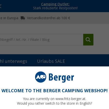
Camping Outlet:
Stark reduzierte Restposten!
e in Europa
Versandkostenfrei ab 100 €
hl unterwegs
Urlaubs SALE
WELCOME TO THE BERGER CAMPING WEBSHOP!
C
You are currently on www.fritz-berger.at.
Would you rather switch to the store in English?