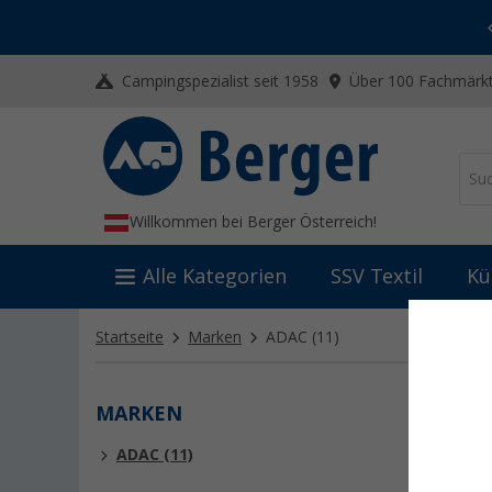
-20% auf Kleidung und Schuhe
Mit dem Aktionscode
20SSV
Campingspezialist seit 1958
Über 100 Fachmärkt
Willkommen bei Berger Österreich!
Alle Kategorien
SSV Textil
Kü
Startseite
Marken
ADAC
(11)
MARKEN
ADA
ADAC (11)