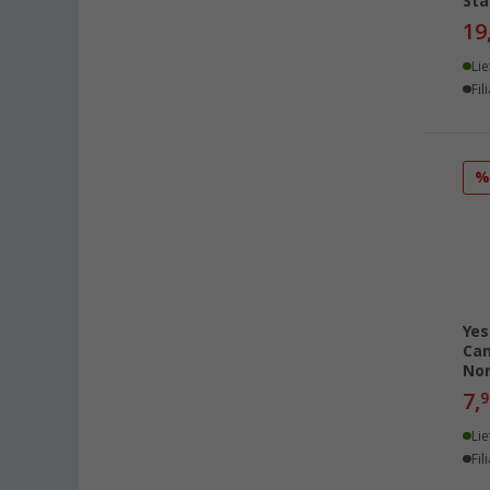
Stä
19
Lie
Fil
Yes
Cam
No
7,
9
Lie
Fil