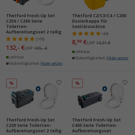
Thetford Fresh-Up Set
Thetford C2/C3/C4 / C200
C250 / C260 Serie
Dosierkappe für
Toiletten-
Sanitärzusätze
Aufbereitungsset 2 teilig
(44)
(100)
8,
€
99
UVP
13,31 €
132,- €
UVP
195,- €
Lieferbar
Lieferbar
Filialverfügbarkeit:
Filiale setzen
Filialverfügbarkeit:
Filiale setzen
%
%
Thetford Fresh-Up Set
Thetford Fresh-Up Set
C220 Serie Toiletten-
C400 Serie Toiletten-
Aufbereitungsset 2 teilig
Aufbereitungsset