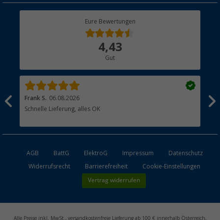
Rücksendung
Berger Bewusst
Eure Bewertungen
Bestellstatus
Über uns
4,43
Hauptkatalog
Gut
Händler werden
Frank S.
06.08.2026
Rai
Schnelle Lieferung, alles OK
Gut
AGB
BattG
ElektroG
Impressum
Datenschutz
Widerrufsrecht
Barrierefreiheit
Cookie-Einstellungen
Vertrag widerrufen
Alle Preise inkl. MwSt., versandkostenfreie Lieferung ab 100 € innerhalb Österreich,