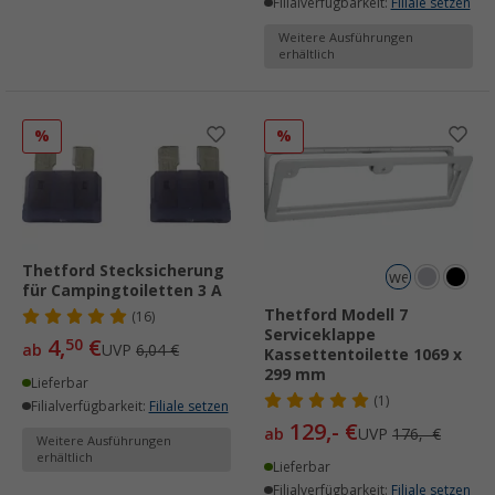
Filialverfügbarkeit:
Filiale setzen
Weitere Ausführungen
erhältlich
%
%
Thetford Stecksicherung
weiß
für Campingtoiletten 3 A
Thetford Modell 7
(16)
Serviceklappe
4,
€
50
ab
UVP
6,04 €
Kassettentoilette 1069 x
299 mm
Lieferbar
(1)
Filialverfügbarkeit:
Filiale setzen
129,- €
ab
UVP
176,- €
Weitere Ausführungen
erhältlich
Lieferbar
Filialverfügbarkeit:
Filiale setzen