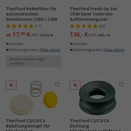
Thetford Kohlefilter für
Thetford Fresh-Up Set
automatischen
C500 Serie Toiletten-
Ventilatoren C250 / C260
Aufbereitungsset
(17)
(33)
17,
€
138,- €
90
ab
UVP
19,95 €
UVP
195,- €
Lieferbar
Lieferbar
Filialverfügbarkeit:
Filiale setzen
Filialverfügbarkeit:
Filiale setzen
Weitere Ausführungen
erhältlich
%
%
Thetford C2/C3/C4
Thetford C2/C3/C4
Belüftungsknopf für
Dichtung