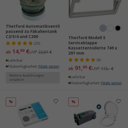
Thetford Automatikventil
passend zu Fäkalientank
C2/3/4 und C200
Thetford Modell 5
Serviceklappe
(25)
Kassettentoilette 749 x
14,
€
99
ab
UVP
22,01 €
297 mm
(6)
Lieferbar
Filialverfügbarkeit:
Filiale setzen
91,
€
99
ab
UVP
115,- €
Weitere Ausführungen
Lieferbar
erhältlich
Filialverfügbarkeit:
Filiale setzen
%
%