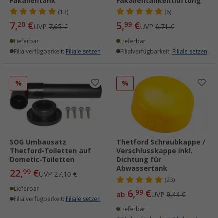
Fäkalientank
Fäkalientankentlüftung
(13)
(6)
7,
€
5,
€
20
99
UVP
7,65 €
UVP
6,71 €
Lieferbar
Lieferbar
Filialverfügbarkeit:
Filiale setzen
Filialverfügbarkeit:
Filiale setzen
%
%
SOG Umbausatz
Thetford Schraubkappe /
Thetford-Toiletten auf
Verschlusskappe inkl.
Dometic-Toiletten
Dichtung für
Abwassertank
22,
€
99
UVP
27,10 €
(23)
Lieferbar
6,
€
99
ab
UVP
9,44 €
Filialverfügbarkeit:
Filiale setzen
Lieferbar