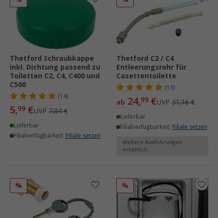
Thetford Schraubkappe
Thetford C2 / C4
inkl. Dichtung passend zu
Entleerungsrohr für
Toiletten C2, C4, C400 und
Casettentoilette
C500
(13)
(14)
24,
€
99
ab
UVP
31,16 €
5,
€
99
UVP
7,04 €
Lieferbar
Lieferbar
Filialverfügbarkeit:
Filiale setzen
Filialverfügbarkeit:
Filiale setzen
Weitere Ausführungen
erhältlich
%
%