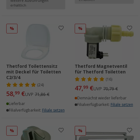
Weitere Ausführungen
erhältlich
%
%
Thetford Toilettensitz
Thetford Magnetventil
mit Deckel für Toiletten
für Thetford Toiletten
C2/3/4
(16)
(24)
47,
€
99
UVP
70,79 €
58,
€
99
UVP
71,86 €
Demnächst wieder lieferbar
Lieferbar
Filialverfügbarkeit:
Filiale setzen
Filialverfügbarkeit:
Filiale setzen
%
%