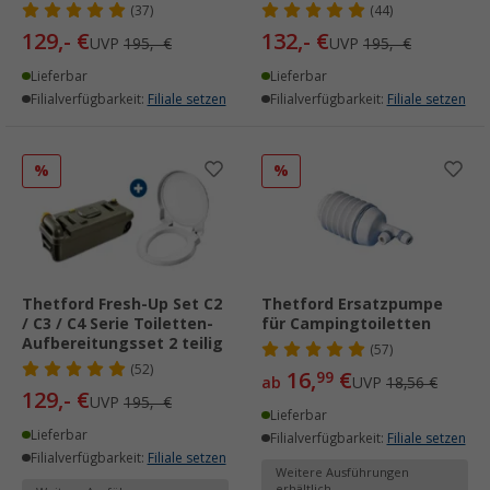
(37)
(44)
129,- €
132,- €
UVP
195,- €
UVP
195,- €
Lieferbar
Lieferbar
Filialverfügbarkeit:
Filiale setzen
Filialverfügbarkeit:
Filiale setzen
%
%
Thetford Fresh-Up Set C2
Thetford Ersatzpumpe
/ C3 / C4 Serie Toiletten-
für Campingtoiletten
Aufbereitungsset 2 teilig
(57)
(52)
16,
€
99
ab
UVP
18,56 €
129,- €
UVP
195,- €
Lieferbar
Lieferbar
Filialverfügbarkeit:
Filiale setzen
Filialverfügbarkeit:
Filiale setzen
Weitere Ausführungen
erhältlich