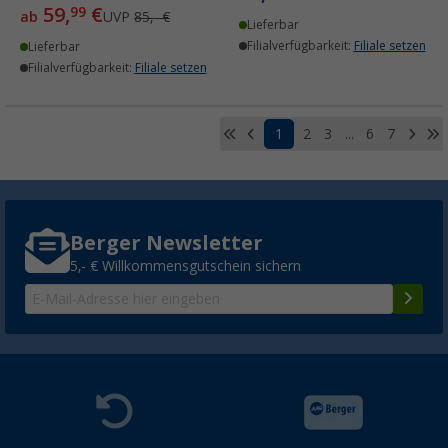
59,
€
99
ab
UVP
85,- €
Lieferbar
Filialverfügbarkeit:
Filiale setzen
Lieferbar
Filialverfügbarkeit:
Filiale setzen
1
2
3
...
6
7
Berger Newsletter
5,- € Willkommensgutschein sichern