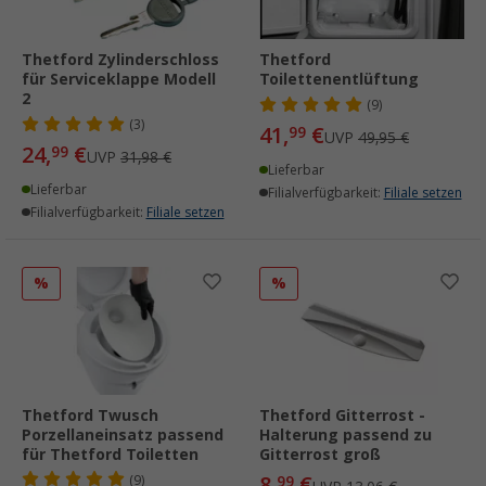
Thetford Zylinderschloss
Thetford
für Serviceklappe Modell
Toilettenentlüftung
2
(9)
(3)
41,
€
99
UVP
49,95 €
24,
€
99
UVP
31,98 €
Lieferbar
Lieferbar
Filialverfügbarkeit:
Filiale setzen
Filialverfügbarkeit:
Filiale setzen
%
%
Thetford Twusch
Thetford Gitterrost -
Porzellaneinsatz passend
Halterung passend zu
für Thetford Toiletten
Gitterrost groß
8,
€
(9)
99