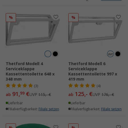
%
%
weiß
Thetford Modell 4
Thetford Modell 6
Serviceklappe
Serviceklappe
Kassettentoilette 648 x
Kassettentoilette 997 x
348 mm
419 mm
(3)
(4)
91,
€
125,- €
99
ab
UVP
115,- €
ab
UVP
176,- €
Lieferbar
Lieferbar
Filialverfügbarkeit:
Filiale setzen
Filialverfügbarkeit:
Filiale setzen
%
%