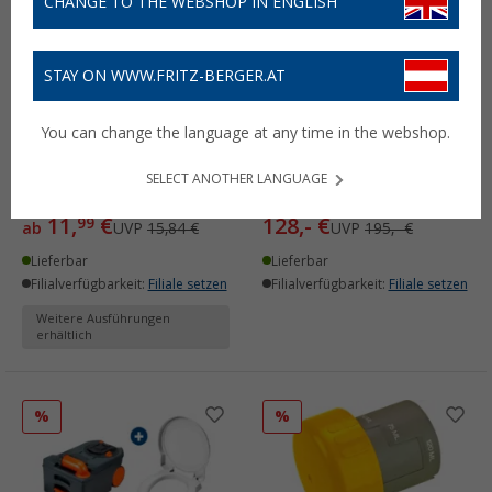
CHANGE TO THE WEBSHOP IN ENGLISH
STAY ON WWW.FRITZ-BERGER.AT
Thetford Dichtung für
Thetford Fresh-Up Set
You can change the language at any time in the webshop.
Fäkalientank bzw.
C200 Serie Toiletten-
Toilettencassette
Aufbereitungsset 2 teilig
SELECT ANOTHER LANGUAGE
(
Über
100)
(88)
11,
€
128,- €
99
ab
UVP
15,84 €
UVP
195,- €
Lieferbar
Lieferbar
Filialverfügbarkeit:
Filiale setzen
Filialverfügbarkeit:
Filiale setzen
Weitere Ausführungen
erhältlich
%
%