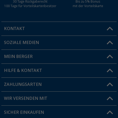
30 Tage Rückgaberecht
Bis zu 5% Bonus
100 Tage für Vorteilskartenbesitzer
mit der Vorteilskarte
KONTAKT
SOZIALE MEDIEN
Du hast eine Frage?
MEIN BERGER
Filiale finden
HILFE & KONTAKT
Vorteilskarte
Blog
ZAHLUNGSARTEN
FAQ & Kontakt
Produkttester
Versandinformationen
WIR VERSENDEN MIT
Jobs & Karriere
Click & Collect
SICHER EINKAUFEN
Geschenkgutschein