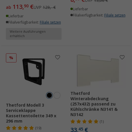
UVP
13,06 €
113,
€
90
ab
UVP
129,- €
Lieferbar
Filialverfügbarkeit:
Filiale setzen
Lieferbar
Filialverfügbarkeit:
Filiale setzen
Weitere Ausführungen
erhältlich
%
Thetford
Winterabdeckung
(257x432) passend zu
Thetford Modell 3
Kühlschränke N3141 &
Serviceklappe
N3142
Kassettentoilette 349 x
296 mm
(1)
(19)
33,
€
45