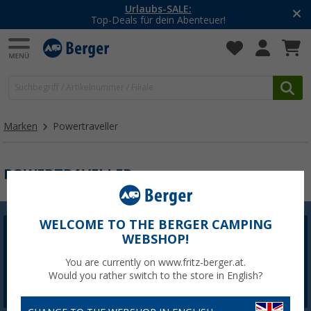
Urlaubs-SALE:
Top-Deals für dein Abenteuer!
Marken
Powertraveller
POWERTRAVELLER
WELCOME TO THE BERGER CAMPING
WEBSHOP!
Berger Newsletter
5,- € Willkommensgutschein sichern
You are currently on www.fritz-berger.at.
Would you rather switch to the store in English?