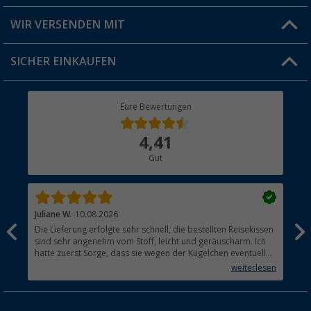
Produkttester
Versandinformationen
WIR VERSENDEN MIT
Jobs & Karriere
Click & Collect
SICHER EINKAUFEN
Geschenkgutschein
Rücksendung
Berger Bewusst
Eure Bewertungen
Bestellstatus
Über uns
4,41
Hauptkatalog
Gut
Händler werden
Juliane W.
10.08.2026
Brit
Die Lieferung erfolgte sehr schnell, die bestellten Reisekissen
Pro
sind sehr angenehm vom Stoff, leicht und geräuscharm. Ich
hatte zuerst Sorge, dass sie wegen der Kügelchen eventuell
rascheln könnten. Ich kann den Shop nur weiterempfehlen,
weiterlesen
tip-top!