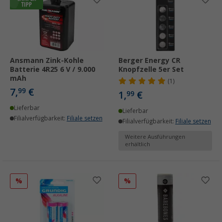
Ansmann Zink-Kohle
Berger Energy CR
Batterie 4R25 6 V / 9.000
Knopfzelle 5er Set
mAh
(1)
7,
€
99
1,
€
99
Lieferbar
Lieferbar
Filialverfügbarkeit:
Filiale setzen
Filialverfügbarkeit:
Filiale setzen
Weitere Ausführungen
erhältlich
%
%