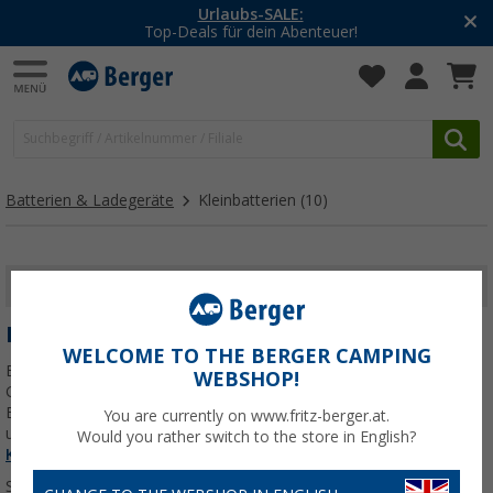
Urlaubs-SALE:
Top-Deals für dein Abenteuer!
Batterien & Ladegeräte
Kleinbatterien
(10)
FILTER ANZEIGEN
KLEINBATTERIEN
WELCOME TO THE BERGER CAMPING
Bei Berger Camping findest du Kleinbatterien für alle gängigen
WEBSHOP!
Geräte im Campingbereich. AA, AAA, Knopfzellen oder 12-Volt-
Batterien – zuverlässig für Taschenlampen, Radios, Thermometer
You are currently on www.fritz-berger.at.
und weitere Ausrüstung.
Jetzt mehr über unsere Kategorie
Would you rather switch to the store in English?
Kleinbatterien
erfahren...
Sortieren: