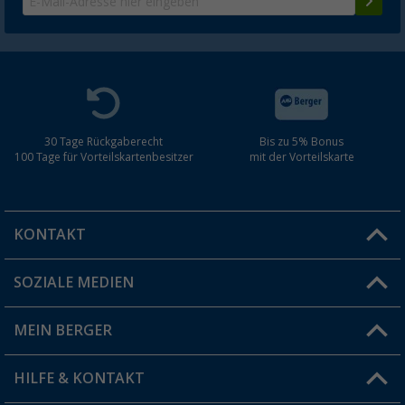
30 Tage Rückgaberecht
Bis zu 5% Bonus
100 Tage für Vorteilskartenbesitzer
mit der Vorteilskarte
KONTAKT
SOZIALE MEDIEN
Du hast eine Frage?
MEIN BERGER
Filiale finden
HILFE & KONTAKT
Vorteilskarte