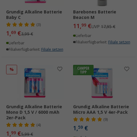
Grundig Alkaline Batterie
Barebones Batterie
Baby C
Beacon M
11,
€
(3)
99
UVP
17,95 €
1,
€
69
3,99 €
Lieferbar
Filialverfügbarkeit:
Filiale setzen
Lieferbar
Filialverfügbarkeit:
Filiale setzen
%
Grundig Alkaline Batterie
Grundig Alkaline Batterie
Mono D 1,5 V / 6000 mAh
Micro AAA 1,5 V 4er-Pack
2er-Pack
(9)
(4)
1,
€
59
1,
€
99
5,99 €