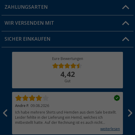
Blog
ZAHLUNGSARTEN
FAQ & Kontakt
Produkttester
Versandinformationen
WIR VERSENDEN MIT
Jobs & Karriere
Click & Collect
SICHER EINKAUFEN
Geschenkgutschein
Rücksendung
Berger Bewusst
Eure Bewertungen
Bestellstatus
Über uns
4,42
Hauptkatalog
Gut
Händler werden
Andre P.
09.08.2026
Tho
Ich habe mehrere Shirts und Hemden aus dem Sale bestellt.
Per
Leider fehlte in der Lieferung ein Hemd, welches ich
mitbestellt hatte. Auf der Rechnung ist es auch nicht
aufgetaucht, aber es gab keinen einzigen Hinweis, dass die
weiterlesen
Lieferung nicht komplett ist.