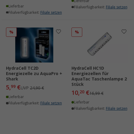
Lieferbar
Lieferbar
Filialverfügbarkeit:
Filiale setzen
Filialverfügbarkeit:
Filiale setzen
%
%
HydraCell TC2D
HydraCell HC1D
Energiezelle zu AquaPro +
Energiezellen für
Shark
AquaTac Taschenlampe 2
Stück
5,
€
99
UVP
24,90 €
10,
€
20
16,99 €
Lieferbar
Lieferbar
Filialverfügbarkeit:
Filiale setzen
Filialverfügbarkeit:
Filiale setzen