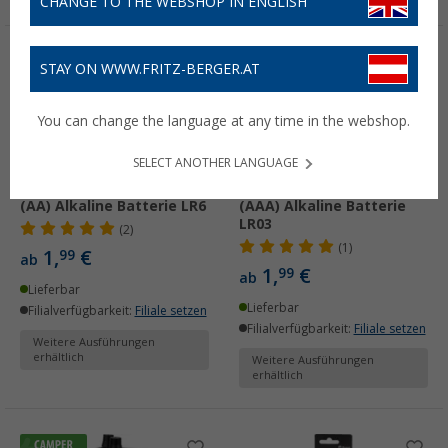
CHANGE TO THE WEBSHOP IN ENGLISH
STAY ON WWW.FRITZ-BERGER.AT
You can change the language at any time in the webshop.
SELECT ANOTHER LANGUAGE
Berger Energy Mignon
Berger Energy Micro
(AA) Alkaline Batterie LR6
(AAA) Alkaline Batterie
LR03
(2)
(1)
1,
€
99
ab
1,
€
99
ab
Lieferbar
Lieferbar
Filialverfügbarkeit:
Filiale setzen
Filialverfügbarkeit:
Filiale setzen
Weitere Ausführungen
erhältlich
Weitere Ausführungen
erhältlich